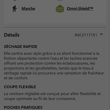
Marche
Omni-Shield™
Détails
Réf.
2117151
Expan
or
SÉCHAGE RAPIDE
collap
Elle sortira avec style grâce à ce short fonctionnel à la
sectio
finition déperlante contre l’eau et les taches avancée
offrant une protection contre les éclaboussures, les
projections et les gouttelettes, tandis que le tissu à
séchage rapide lui procurera une sensation de fraîcheur
et de confort.
COUPE FLEXIBLE
La ceinture réglable est conçue pour allier flexibilité et
coupe optimale au fil de leur croissance.
POCHES PRATIQUES