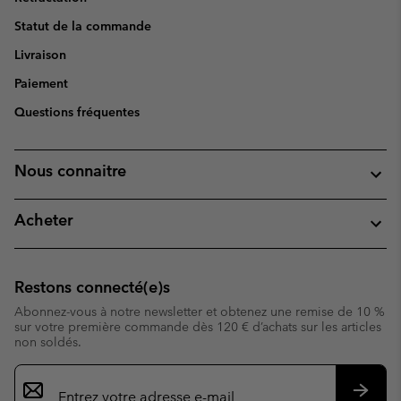
Statut de la commande
Livraison
Paiement
Questions fréquentes
Nous connaitre
Acheter
Restons connecté(e)s
Abonnez-vous à notre newsletter et obtenez une remise de 10 %
sur votre première commande dès 120 € d’achats sur les articles
non soldés.
Inscription
par