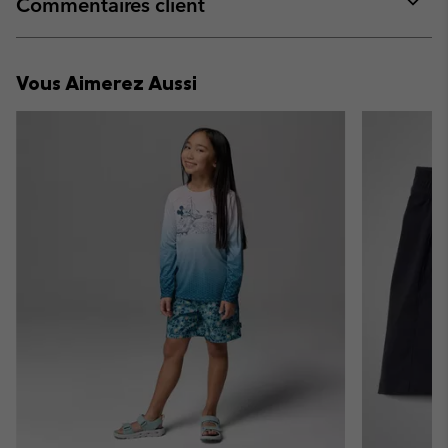
Commentaires client
sectio
Expan
or
collap
Vous Aimerez Aussi
sectio