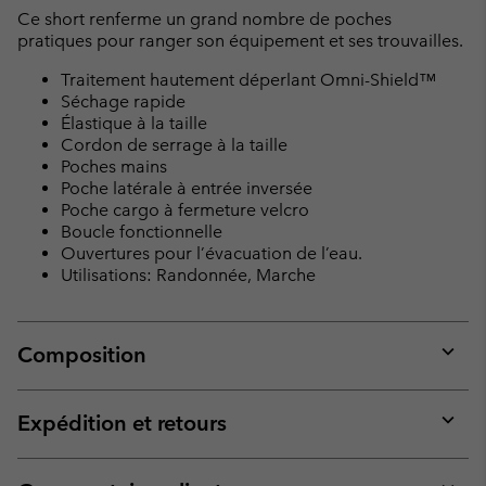
Ce short renferme un grand nombre de poches
pratiques pour ranger son équipement et ses trouvailles.
Traitement hautement déperlant Omni-Shield™
Séchage rapide
Élastique à la taille
Cordon de serrage à la taille
Poches mains
Poche latérale à entrée inversée
Poche cargo à fermeture velcro
Boucle fonctionnelle
Ouvertures pour l’évacuation de l’eau.
Utilisations: Randonnée, Marche
Composition
Expan
or
collap
Expédition et retours
sectio
Expan
or
collap