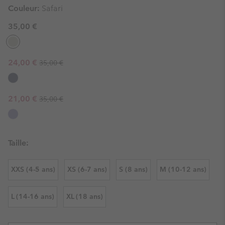
Couleur:
Safari
35,00 €
Regular price:
Sale price:
24,00 €
35,00 €
Regular price:
Sale price:
21,00 €
35,00 €
Taille:
XXS (4-5 ans)
XS (6-7 ans)
S (8 ans)
M (10-12 ans)
L (14-16 ans)
XL (18 ans)