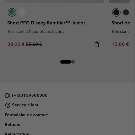
Short PFG Disney Rambler™ Junior
Short de R
Résistant à l'eau et aux taches
Résistant à 
Sale price:
Regular price:
Minimum sa
38,00 €
55,00 €
15,00 €
-
(+)33159500000
Service client
Formulaire de contact
Retours
Rétractation