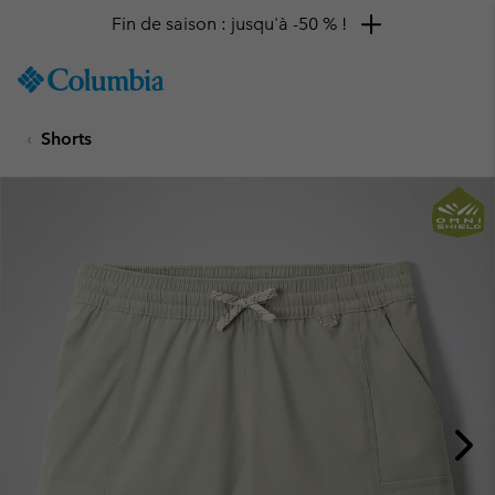
Fin de saison : jusqu'à -50 % !
SKIP
Columbia
TO
Sportswear
CONTENT
Shorts
SKIP
TO
MAIN
NAV
SKIP
TO
SEARCH