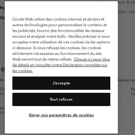
Investisseurs & p
Paiement
Accessibilité : 
Questions fréquentes
Ce site Web utilise des cookies internes et de tiers et
autres technologies pour personnaliser le contenu et
les publicités, fournir des fonctionnalités de réseaux
sociaux et analyser notre trafic. Veuillez préciser si vous
acceptez notre utilisation de ces cookies via les options
ci-dessous. Si vous refusez les cookies, les cookies
strictement nécessaires au fonctionnement du site
Web seront tout de même utilisés.
Cliquez ici pour plus
de détails et consulter notre Déclaration complète sur
France
les cookies.
©
2026
Columbia Sportswear Europe SAS. 5 Rue de la Haye, Espace Européen de l'e
J’accepte
Conditions
Conditions Générales de
Garanties
Po
d'utilisation
Vente
Légales
co
Tout refuser
Service client: Lun - Sam de 9h à 13h et de 14h à 18h
(+)33159500000
Gérer vos paramètres de cookies