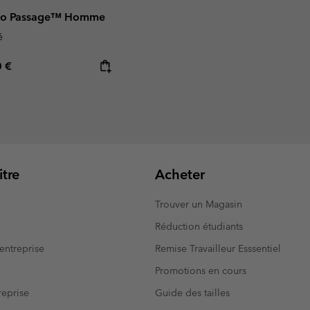
cho Passage™ Homme
é
rice:
mum price:
0 €
tre
Acheter
Trouver un Magasin
Réduction étudiants
entreprise
Remise Travailleur Esssentiel
Promotions en cours
eprise
Guide des tailles