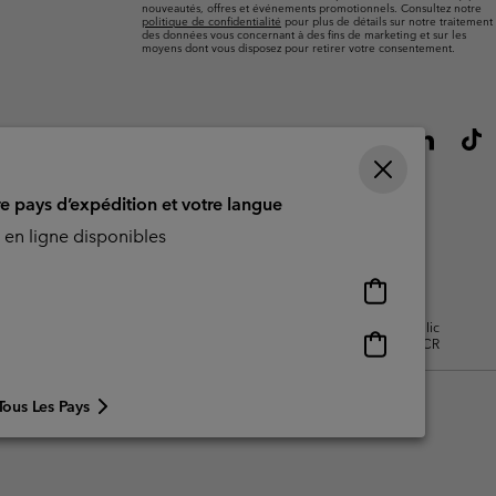
nouveautés, offres et événements promotionnels. Consultez notre
politique de confidentialité
pour plus de détails sur notre traitement
des données vous concernant à des fins de marketing et sur les
moyens dont vous disposez pour retirer votre consentement.
re pays d’expédition et votre langue
en ligne disponibles
Achats
en
isation - Contenu généré par
Impressum
Cookies
Public
ligne
Achats
CBCR
disponibles
en
ligne
Tous Les Pays
disponibles