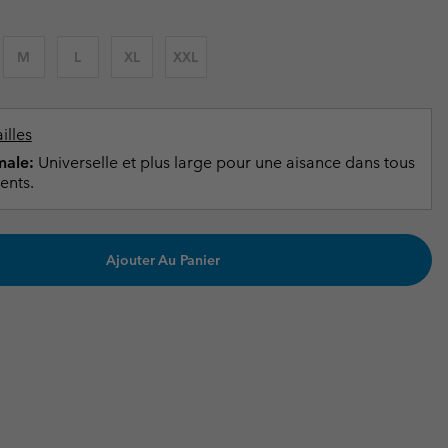
ours de cou
ours de cou
Guide Des Articles Imperméables
Guide Des Articles Imperméables
i & d'hiver
i & d'Hiver
M
L
XL
XXL
 grandes tailles
articles femme
articles homme
illes
ale:
Universelle et plus large pour une aisance dans tous
ents.
Ajouter Au Panier