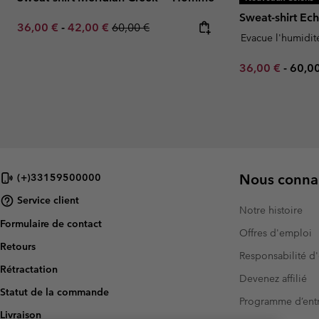
Sweat-shirt E
Minimum sale price:
Maximum sale price:
Regular price:
36,00 €
-
42,00 €
60,00 €
Evacue l'humidit
Minimum sale p
Maxi
36,00 €
-
60,0
Nous connai
(+)33159500000
Service client
Notre histoire
Formulaire de contact
Offres d'emploi
Retours
Responsabilité d'
Rétractation
Devenez affilié
Statut de la commande
Programme d’entr
Livraison