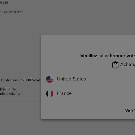
resse
Non conforme
Veuillez sélectionner vot
Achats 
United States
ntreprise 67300 Schiltigheim, France. Tous droits réservés.
litique de
Conditions d'utilisation -
Conditions D'util
France
nfidentialité
Membres
l'utilisateur
Voir 