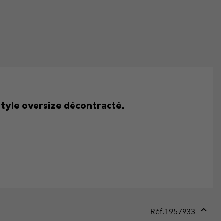
tyle oversize décontracté.
Réf.
1957933
Expan