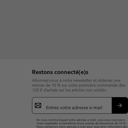
Restons connecté(e)s
Abonnez-vous à notre newsletter et obtenez une
remise de 10 % sur votre première commande dès
120 € d’achats sur les articles non soldés.
Inscription
par
e-
S’a
mail
En nous communiquant votre adresse e-mail, vous vous inscrivez à
notre newsletter et bénéficiez d’une remise de bienvenue de 10 %.
Nous utiliserons votre adresse e-mail pour vous tenir informé(e) des