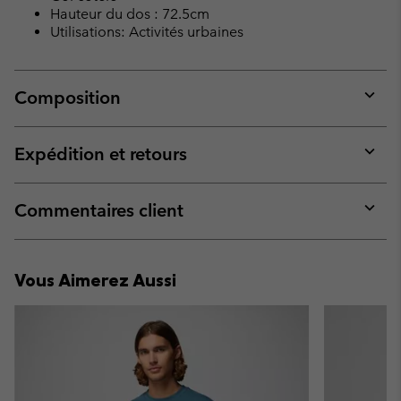
Hauteur du dos : 72.5cm
Utilisations: Activités urbaines
Composition
Expan
or
collap
Expédition et retours
sectio
Expan
or
collap
Commentaires client
sectio
Expan
or
collap
Vous Aimerez Aussi
sectio