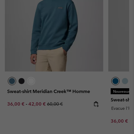
Sweat-shirt Meridian Creek™ Homme
Nouveaux Co
Sweat-shi
Minimum sale price:
Maximum sale price:
Regular price:
36,00 €
-
42,00 €
60,00 €
Evacue l'hu
Minimum sa
36,00 €
-