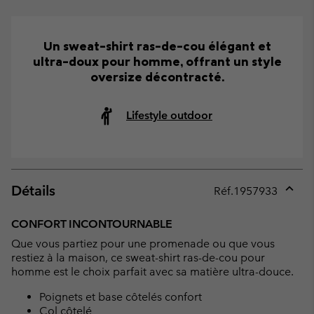
Un sweat-shirt ras-de-cou élégant et
ultra-doux pour homme, offrant un style
oversize décontracté.
Lifestyle outdoor
Détails
Réf.
1957933
Expan
or
CONFORT INCONTOURNABLE
collap
Que vous partiez pour une promenade ou que vous
sectio
restiez à la maison, ce sweat-shirt ras-de-cou pour
homme est le choix parfait avec sa matière ultra-douce.
Poignets et base côtelés confort
Col côtelé