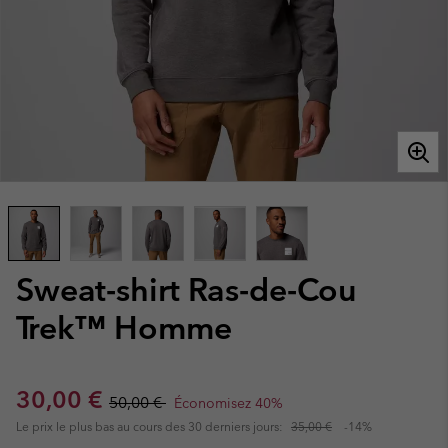
Sweat-shirt Ras-de-Cou
Trek™ Homme
Sale price:
Regular price:
30,00 €
50,00 €
Économisez 40%
Le prix le plus bas au cours des 30 derniers jours:
35,00 €
-14%