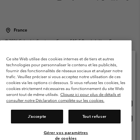
France
©
2026
Columbia Sportswear Europe SAS. 5 Rue de la Haye, Espace
Européen de l'entreprise 67300 Schiltigheim, France. Tous droits réservés.
Conditions d'utilisation
Conditions Générales de Vente
Ce site Web utilise des cookies internes et de tiers et autres
Garanties Légales
Politique de confidentialité
technologies pour personnaliser le contenu et les publicités,
fournir des fonctionnalités de réseaux sociaux et analyser notre
Veuillez sélectionner votre pays d’expédition et
Conditions d'utilisation - Membres
trafic. Veuillez préciser si vous acceptez notre utilisation de ces
votre langue
cookies via les options ci-dessous. Si vous refusez les cookies, les
Conditions D'utilisation - Contenu généré par l'utilisateur
Impressum
Achats en ligne disponibles
cookies strictement nécessaires au fonctionnement du site Web
Cookies
Public CBCR
seront tout de même utilisés.
Cliquez ici pour plus de détails et
consulter notre Déclaration complète sur les cookies.
Achat
United States
en
Service client: Lun - Sam de 9h à 13h et de 14h à 18h
(+)33159500000
ligne
J’accepte
Tout refuser
Achat
France
dispon
en
ligne
Gérer vos paramètres
Voir Tous Les Pays
dispon
de cookies