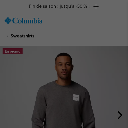
Fin de saison : jusqu'à -50 % !
SKIP
Columbia
TO
Sportswear
CONTENT
Sweatshirts
SKIP
TO
MAIN
En promo
NAV
SKIP
TO
SEARCH