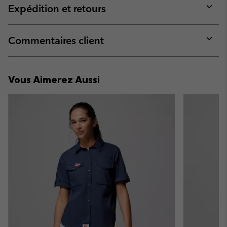
collap
Expédition et retours
sectio
Expan
or
collap
Commentaires client
sectio
Expan
or
collap
Vous Aimerez Aussi
sectio