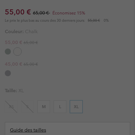
Sale price:
Regular price:
55,00 €
65,00 €
Économisez 15%
Le prix le plus bas au cours des 30 derniers jours:
55,00 €
0%
Couleur:
Chalk
Regular price:
Sale price:
55,00 €
65,00 €
Regular price:
Sale price:
45,00 €
65,00 €
Taille:
XL
XS
S
M
L
XL
Guide des tailles