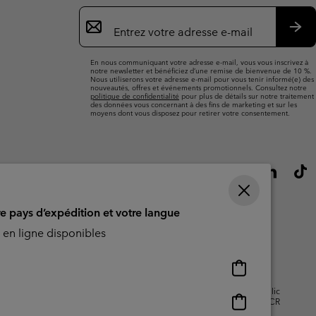
Inscription
par
e-
S’a
mail
En nous communiquant votre adresse e-mail, vous vous inscrivez à
notre newsletter et bénéficiez d’une remise de bienvenue de 10 %.
Nous utiliserons votre adresse e-mail pour vous tenir informé(e) des
nouveautés, offres et événements promotionnels. Consultez notre
politique de confidentialité
pour plus de détails sur notre traitement
des données vous concernant à des fins de marketing et sur les
moyens dont vous disposez pour retirer votre consentement.
re pays d’expédition et votre langue
en ligne disponibles
Achats
en
isation - Contenu généré par
Impressum
Cookies
Public
ligne
Achats
CBCR
disponibles
en