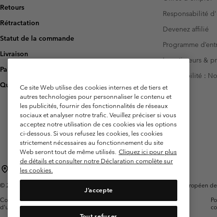
Retours
Responsabilité d'
Rétractation
Devenez affilié
Statut de la commande
Programme d’entr
Livraison
Investisseurs & p
Paiement
Accessibilité : 
Questions fréquentes
Ce site Web utilise des cookies internes et de tiers et
autres technologies pour personnaliser le contenu et
les publicités, fournir des fonctionnalités de réseaux
sociaux et analyser notre trafic. Veuillez préciser si vous
acceptez notre utilisation de ces cookies via les options
ci-dessous. Si vous refusez les cookies, les cookies
strictement nécessaires au fonctionnement du site
Web seront tout de même utilisés.
Cliquez ici pour plus
de détails et consulter notre Déclaration complète sur
France
les cookies.
©
2026
Columbia Sportswear Europe SAS. 5 Rue de la Haye, Espace Européen de l'e
J’accepte
Conditions
Conditions Générales de
Garanties
Po
d'utilisation
Vente
Légales
co
Tout refuser