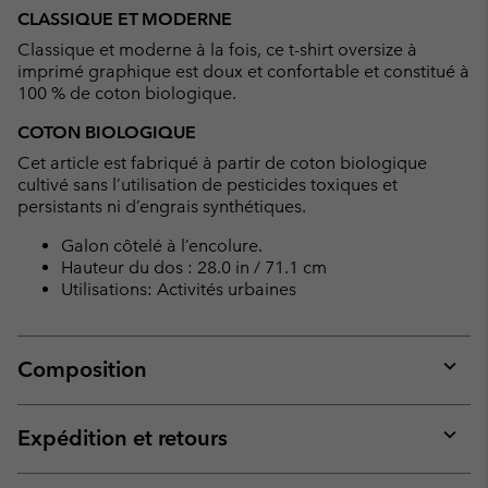
or
CLASSIQUE ET MODERNE
collap
Classique et moderne à la fois, ce t-shirt oversize à
sectio
imprimé graphique est doux et confortable et constitué à
100 % de coton biologique.
COTON BIOLOGIQUE
Cet article est fabriqué à partir de coton biologique
cultivé sans l’utilisation de pesticides toxiques et
persistants ni d’engrais synthétiques.
Galon côtelé à l’encolure.
Hauteur du dos : 28.0 in / 71.1 cm
Utilisations: Activités urbaines
Composition
Expan
or
collap
Expédition et retours
sectio
Expan
or