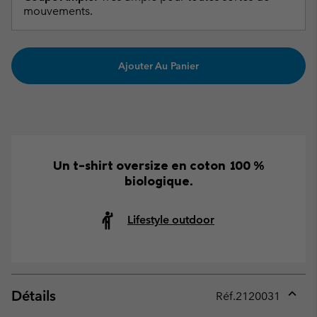
mouvements.
Ajouter Au Panier
Un t-shirt oversize en coton 100 %
biologique.
Lifestyle outdoor
Détails
Réf.
2120031
Expan