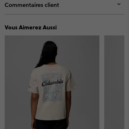
collap
Commentaires client
sectio
Expan
or
collap
Vous Aimerez Aussi
sectio