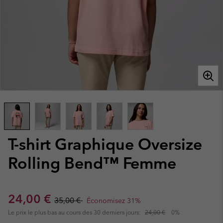
T-shirt Graphique Oversize
Rolling Bend™ Femme
Sale price:
Regular price:
24,00 €
35,00 €
Économisez 31%
Le prix le plus bas au cours des 30 derniers jours:
24,00 €
0%