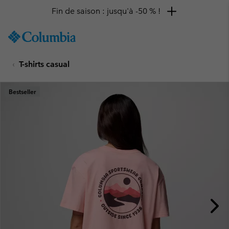
Fin de saison : jusqu'à -50 % !
SKIP
Columbia
TO
Sportswear
CONTENT
T-shirts casual
SKIP
TO
MAIN
Bestseller
NAV
SKIP
TO
SEARCH