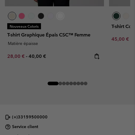
T-shirt Co
Nouveaux Coloris
T-shirt Graphique Épais CSC™ Femme
Minimum sa
45,00 €
-
Matière épaisse
Minimum sale price:
Maximum price:
28,00 €
-
40,00 €
(+)33159500000
Service client