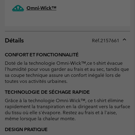
Omni-Wick™
Détails
Réf.
2157661
Expan
or
CONFORT ET FONCTIONNALITÉ
collap
Doté de la technologie Omni-Wick™,ce t-shirt évacue
sectio
l'humidité pour vous garder au frais et au sec, tandis que
sa coupe technique assure un confort inégalé lors de
toutes vos activités urbaines.
TECHNOLOGIE DE SÉCHAGE RAPIDE
Grâce à la technologie Omni-Wick™, ce t-shirt élimine
rapidement la transpiration en la dirigeant vers la surface
du tissu où elle s'évapore. Restez au frais et à l'aise,
même lorsque la chaleur monte.
DESIGN PRATIQUE