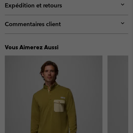
collap
Expédition et retours
sectio
Expan
or
collap
Commentaires client
sectio
Expan
or
collap
Vous Aimerez Aussi
sectio