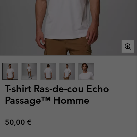
T-shirt Ras-de-cou Echo
Passage™ Homme
Regular price:
50,00 €