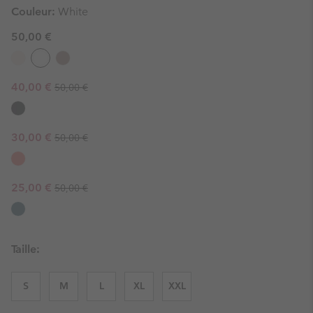
Couleur:
White
50,00 €
Regular price:
Sale price:
40,00 €
50,00 €
Regular price:
Sale price:
30,00 €
50,00 €
Regular price:
Sale price:
25,00 €
50,00 €
Taille:
S
M
L
XL
XXL