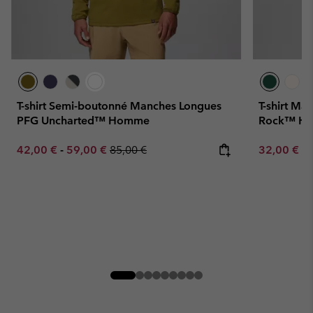
T-shirt Semi-boutonné Manches Longues
T-shirt Ma
PFG Uncharted™ Homme
Rock™ H
Minimum sale price:
Maximum sale price:
Regular price:
Minimum sa
42,00 €
-
59,00 €
85,00 €
32,00 €
-