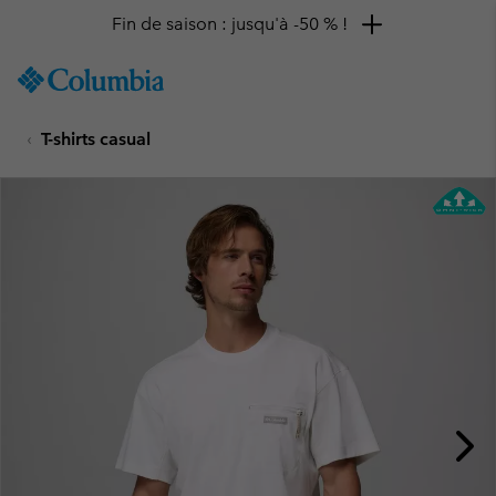
Fin de saison : jusqu'à -50 % !
SKIP
Columbia
TO
Sportswear
CONTENT
T-shirts casual
SKIP
TO
MAIN
NAV
SKIP
TO
SEARCH