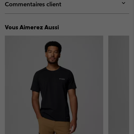
collap
Commentaires client
sectio
Expan
or
collap
Vous Aimerez Aussi
sectio