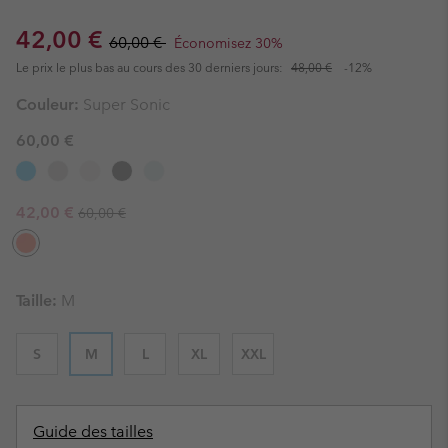
Sale price:
Regular price:
42,00 €
60,00 €
Économisez 30%
Le prix le plus bas au cours des 30 derniers jours:
48,00 €
-12%
Couleur:
Super Sonic
60,00 €
Regular price:
Sale price:
42,00 €
60,00 €
Taille:
M
S
M
L
XL
XXL
Guide des tailles