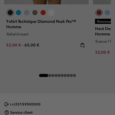
T-shirt Technique Diamond Peak Pro™
Nouveaux Co
Homme
Haut Demi-
Homme
Rafraîchissant
Evacue l'hu
Minimum sale price:
Maximum price:
52,00 €
-
65,00 €
Minimum sa
32,00 €
-
(+)33159500000
Service client