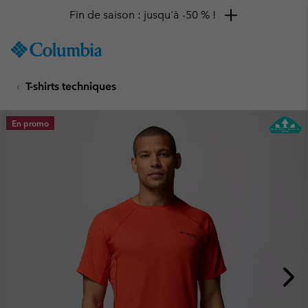
Fin de saison : jusqu'à -50 % !
SKIP
Columbia
TO
Sportswear
CONTENT
T-shirts techniques
SKIP
TO
MAIN
En promo
NAV
SKIP
TO
SEARCH