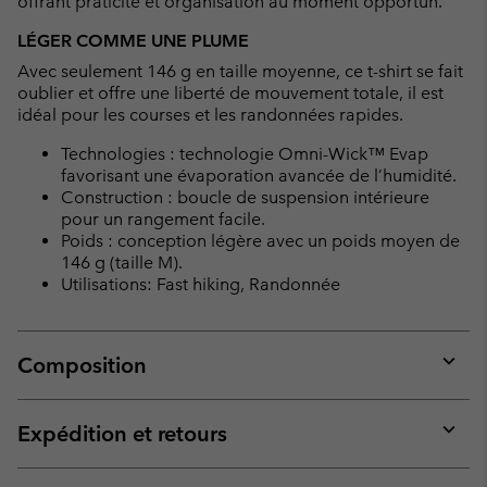
offrant praticité et organisation au moment opportun.
LÉGER COMME UNE PLUME
Avec seulement 146 g en taille moyenne, ce t-shirt se fait
oublier et offre une liberté de mouvement totale, il est
idéal pour les courses et les randonnées rapides.
Technologies : technologie Omni-Wick™ Evap
favorisant une évaporation avancée de l’humidité.
Construction : boucle de suspension intérieure
pour un rangement facile.
Poids : conception légère avec un poids moyen de
146 g (taille M).
Utilisations: Fast hiking, Randonnée
Composition
Expan
or
collap
Expédition et retours
sectio
Expan
or