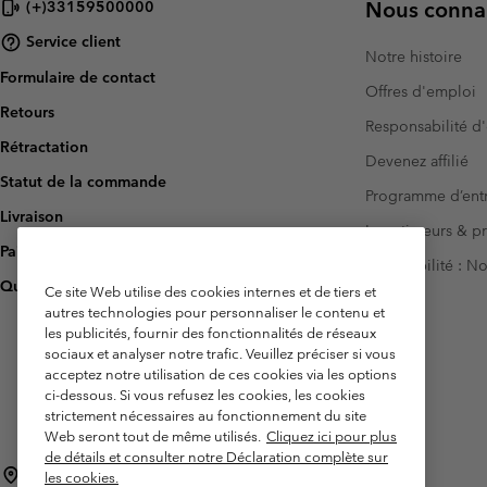
Nous connai
(+)33159500000
Service client
Notre histoire
Formulaire de contact
Offres d'emploi
Retours
Responsabilité d'
Rétractation
Devenez affilié
Statut de la commande
Programme d’entr
Livraison
Investisseurs & p
Paiement
Accessibilité : 
Questions fréquentes
Ce site Web utilise des cookies internes et de tiers et
autres technologies pour personnaliser le contenu et
les publicités, fournir des fonctionnalités de réseaux
sociaux et analyser notre trafic. Veuillez préciser si vous
acceptez notre utilisation de ces cookies via les options
ci-dessous. Si vous refusez les cookies, les cookies
strictement nécessaires au fonctionnement du site
Web seront tout de même utilisés.
Cliquez ici pour plus
de détails et consulter notre Déclaration complète sur
France
les cookies.