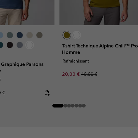
T-shirt Technique Alpine Chill™ Pro
Homme
Rafraîchissant
 Graphique Parsons
e
Sale price:
Regular price:
20,00 €
40,00 €
é
rice:
mum price:
0 €