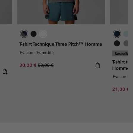
T-shirt Technique Three Pitch™ Homme
Evacue l'humidité
Bestseller
T-shirt t
Sale price:
Regular price:
30,00 €
50,00 €
Homme
Evacue l'h
Minimum s
21,00 €