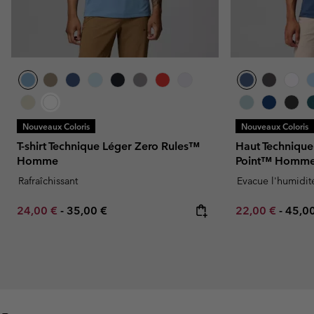
Nouveaux Coloris
Nouveaux Coloris
T-shirt Technique Léger Zero Rules™
Haut Technique
Homme
Point™ Homm
Rafraîchissant
Evacue l'humidit
Minimum sale price:
Maximum price:
Minimum sale p
Maxi
24,00 €
-
35,00 €
22,00 €
-
45,0