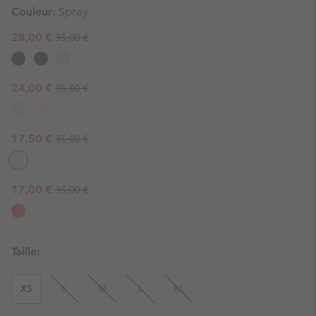
Couleur:
Spray
Regular price:
Sale price:
28,00 €
35,00 €
Regular price:
Sale price:
24,00 €
35,00 €
Regular price:
Sale price:
17,50 €
35,00 €
Regular price:
Sale price:
17,00 €
35,00 €
Taille:
XS
S
M
L
XL