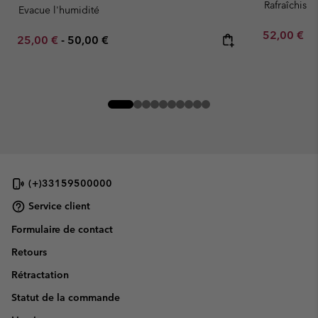
Rafraîchissa
Evacue l'humidité
Minimum sa
52,00 €
-
Minimum sale price:
Maximum price:
25,00 €
-
50,00 €
(+)33159500000
Service client
Formulaire de contact
Retours
Rétractation
Statut de la commande