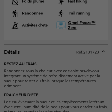
Poids plume
Fast hiking
Randonnée
Trail running
Omni-Freeze™
Activités d'été
Zero
Détails
Réf.
2131723
Expan
or
RESTEZ AU FRAIS
collap
Randonnez sous la chaleur avec ce t-shirt ras-de-cou
sectio
intégrant un système de refroidissement activé par la
sueur pour rester au frais lorsque les températures
grimpent.
FRAÎCHEUR D’ÉTÉ
Le tissu évacuant la sueur et les empiècements latéraux
évacuent l’humidité de la peau pour vous garder au frais,
même les journées les plus chaudes.