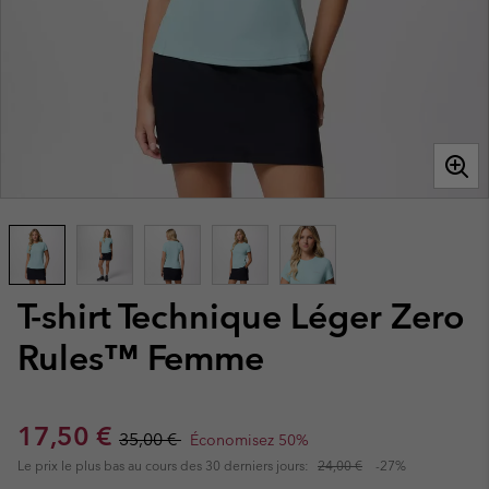
T-shirt Technique Léger Zero
Rules™ Femme
Sale price:
Regular price:
17,50 €
35,00 €
Économisez 50%
Le prix le plus bas au cours des 30 derniers jours:
24,00 €
-27%