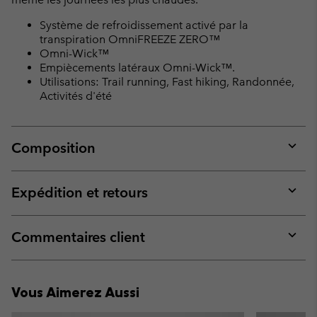
Système de refroidissement activé par la
transpiration OmniFREEZE ZERO™
Omni-Wick™
Empiècements latéraux Omni-Wick™.
Utilisations: Trail running, Fast hiking, Randonnée,
Activités d'été
Composition
Expan
or
collap
Expédition et retours
sectio
Expan
or
collap
Commentaires client
sectio
Expan
or
collap
Vous Aimerez Aussi
sectio