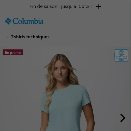
Fin de saison : jusqu'à -50 % !
SKIP
Columbia
TO
Sportswear
CONTENT
T-shirts techniques
SKIP
TO
MAIN
En promo
NAV
SKIP
TO
SEARCH