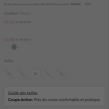
Le prix le plus bas au cours des 30 derniers jours:
80,00 €
-50%
Couleur:
Black
Regular price:
Sale price:
56,00 €
80,00 €
Regular price:
Sale price:
40,00 €
80,00 €
Taille:
XS
S
M
L
XL
Guide des tailles
Coupe Active:
Près du corps confortable et pratique.