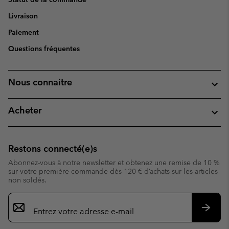
Livraison
Paiement
Questions fréquentes
Nous connaitre
Acheter
Restons connecté(e)s
Abonnez-vous à notre newsletter et obtenez une remise de 10 %
sur votre première commande dès 120 € d’achats sur les articles
non soldés.
Inscription
par
e-
S’abo
mail