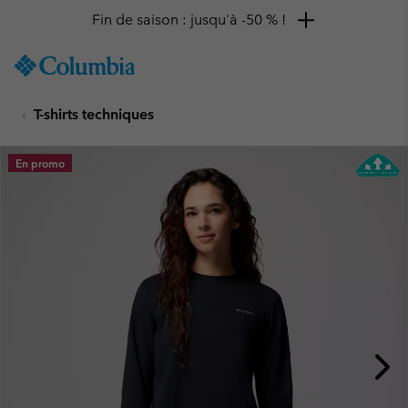
Fin de saison : jusqu'à -50 % !
SKIP
Columbia
TO
Sportswear
CONTENT
T-shirts techniques
SKIP
TO
MAIN
En promo
NAV
SKIP
TO
SEARCH