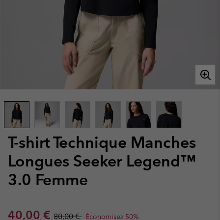
T-shirt Technique Manches
Longues Seeker Legend™
3.0 Femme
Sale price:
Regular price:
40,00 €
80,00 €
Économisez 50%