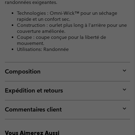
randonnées exigeantes.
Technologies : Omni-Wick™ pour un séchage
rapide et un confort sec.
Construction : ourlet plus long à l'arrière pour une
couverture améliorée.
Coupe : coupe conçue pour la liberté de
mouvement.
Utilisations: Randonnée
Composition
Expan
or
collap
Expédition et retours
sectio
Expan
or
collap
Commentaires client
sectio
Expan
or
collap
Vous Aimerez Aussi
sectio