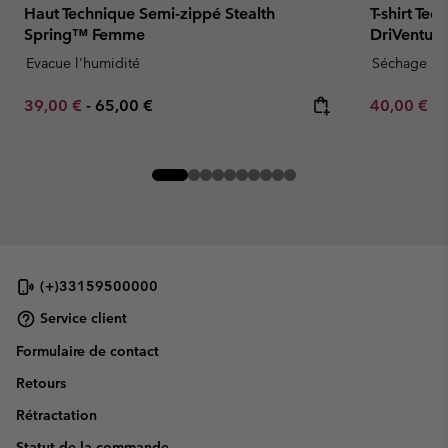
Haut Technique Semi-zippé Stealth
T-shirt Te
Spring™ Femme
DriVentu
Evacue l'humidité
Séchage ra
Minimum sale price:
Maximum price:
Minimum sa
39,00 €
-
65,00 €
40,00 €
-
(+)33159500000
Service client
Formulaire de contact
Retours
Rétractation
Statut de la commande