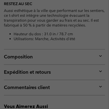
or
RESTEZ AU SEC
collap
Aussi esthétique à la ville que performant sur les sentiers,
sectio
ce t-shirt est intègre une technologie évacuant la
transpiration pour vous garder au frais et au sec. Il est
fabriqué à 50 % à partir de matières recyclées.
Hauteur du dos : 31.0 in / 78.7 cm
Utilisations: Marche, Activités d'été
Composition
Expan
or
collap
Expédition et retours
sectio
Expan
or
collap
Commentaires client
sectio
Expan
or
collap
Vous Aimerez Aussi
sectio