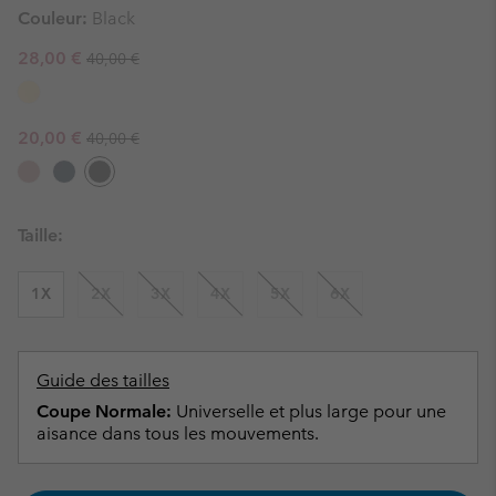
Couleur:
Black
Regular price:
Sale price:
28,00 €
40,00 €
Regular price:
Sale price:
20,00 €
40,00 €
Taille:
1X
2X
3X
4X
5X
6X
Guide des tailles
Coupe Normale:
Universelle et plus large pour une
aisance dans tous les mouvements.