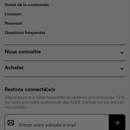
Statut de la commande
Livraison
Paiement
Questions fréquentes
Nous connaitre
Acheter
Restons connecté(e)s
Abonnez-vous à notre newsletter et obtenez une remise de 10 %
sur votre première commande dès 120 € d’achats sur les articles
non soldés.
Inscription
par
e-
S’abo