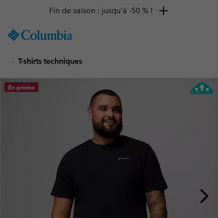
Fin de saison : jusqu'à -50 % !
SKIP
Columbia
TO
Sportswear
CONTENT
T-shirts techniques
SKIP
TO
MAIN
En promo
NAV
SKIP
TO
SEARCH