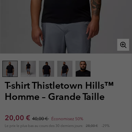
T-shirt Thistletown Hills™
Homme – Grande Taille
Sale price:
Regular price:
20,00 €
40,00 €
Économisez 50%
Le prix le plus bas au cours des 30 derniers jours:
28,00 €
-29%