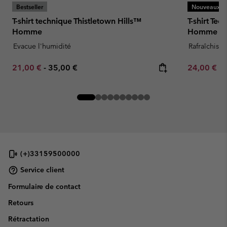
Bestseller
Nouveaux Co
T-shirt technique Thistletown Hills™
T-shirt Te
Homme
Homme
Evacue l'humidité
Rafraîchissa
Minimum sale price:
Maximum price:
Minimum sa
21,00 €
-
35,00 €
24,00 €
-
(+)33159500000
Service client
Formulaire de contact
Retours
Rétractation