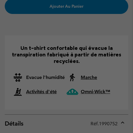
Ajouter Au Panier
Un t-shirt confortable qui évacue la
transpiration fabriqué à partir de matières
recyclées.
Evacue l'humidité
Marche
Activités d'été
Omni-Wick™
Détails
Réf.
1990752
Expan