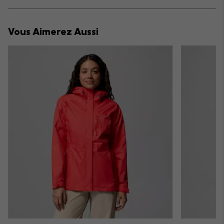
Expan
or
collap
Vous Aimerez Aussi
sectio