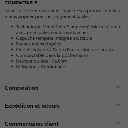
COMPACTABLE
La veste se compacte dans l’une de ses propres poches
mains zippées pour un rangement facile.
Technologie Omni-Tech™ imperméable/respirante
avec principales coutures étanches
Capuche tempête intégrée ajustable
Poches mains zippées
Ourlet réglable à l’aide d’un cordon de serrage
Compactable dans la poche mains
Hauteur du dos : 66.0cm
Utilisations: Randonnée
Composition
Expan
or
collap
Expédition et retours
sectio
Expan
or
collap
Commentaires client
sectio