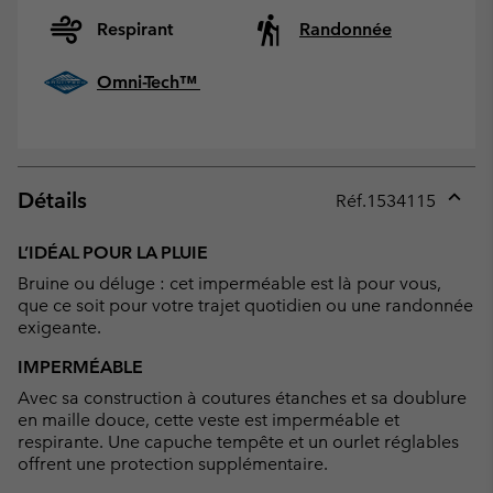
Respirant
Randonnée
Omni-Tech™
Détails
Réf.
1534115
Expan
or
L’IDÉAL POUR LA PLUIE
collap
Bruine ou déluge : cet imperméable est là pour vous,
sectio
que ce soit pour votre trajet quotidien ou une randonnée
exigeante.
IMPERMÉABLE
Avec sa construction à coutures étanches et sa doublure
en maille douce, cette veste est imperméable et
respirante. Une capuche tempête et un ourlet réglables
offrent une protection supplémentaire.