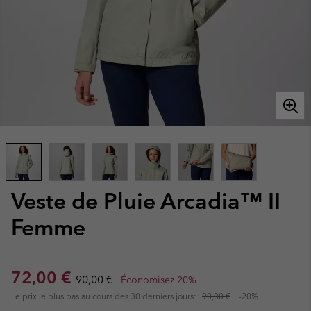
Veste de Pluie Arcadia™ II
Femme
Sale price:
Regular price:
72,00 €
90,00 €
Économisez 20%
Le prix le plus bas au cours des 30 derniers jours:
90,00 €
-20%