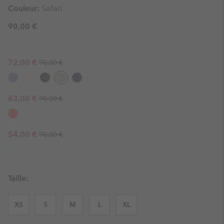
Couleur:
Safari
90,00 €
Regular price:
Sale price:
72,00 €
90,00 €
Regular price:
Sale price:
63,00 €
90,00 €
Regular price:
Sale price:
54,00 €
90,00 €
Taille:
XS
S
M
L
XL