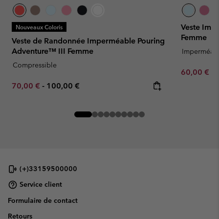
Veste Imp
Nouveaux Coloris
Femme
Veste de Randonnée Imperméable Pouring
Adventure™ III Femme
Imperméab
Compressible
Minimum sa
60,00 €
-
Minimum sale price:
Maximum price:
70,00 €
-
100,00 €
(+)33159500000
Service client
Formulaire de contact
Retours