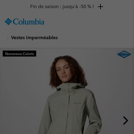
Fin de saison : jusqu'à -50 % !
SKIP
Columbia
TO
Sportswear
CONTENT
Vestes Imperméables
SKIP
TO
MAIN
Nouveaux Coloris
NAV
SKIP
TO
SEARCH