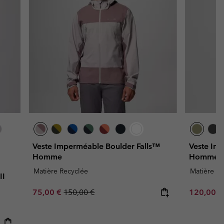
Veste Imperméable Boulder Falls™
Veste Im
Homme
Homme
Matière Recyclée
Matière Re
II
Sale price:
Regular price:
Sale price
75,00 €
150,00 €
120,00 