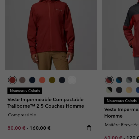
Nouveaux Coloris
Veste Imperméable Compactable
Nouveaux Coloris
Trailborne™ 2,5 Couches Homme
Veste Imperméa
Compressible
Homme
Matière Recyclée
Minimum sale price:
Maximum price:
80,00 €
-
160,00 €
Minimum sale p
Maxi
60,00 €
-
120,