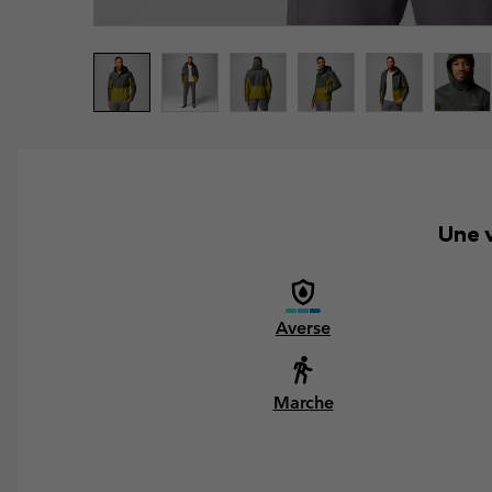
Une v
Averse
Marche