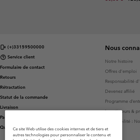
Nous connai
(+)33159500000
Service client
Notre histoire
Formulaire de contact
Offres d'emploi
Retours
Responsabilité d'
Rétractation
Devenez affilié
Statut de la commande
Programme d’entr
Livraison
Investisseurs & p
Paiement
Accessibilité : 
Questions fréquentes
Ce site Web utilise des cookies internes et de tiers et
autres technologies pour personnaliser le contenu et