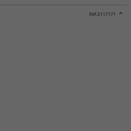
Réf.
2117171
Expan
or
collap
sectio