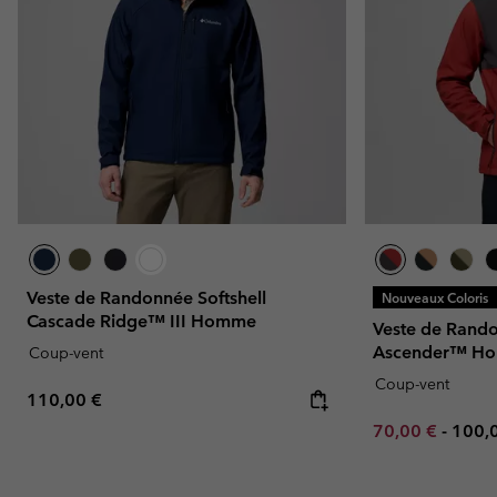
Veste de Randonnée Softshell
Nouveaux Coloris
Cascade Ridge™ III Homme
Veste de Rando
Ascender™ H
Coup-vent
Coup-vent
Regular price:
110,00 €
Minimum sale p
Maxi
70,00 €
-
100,