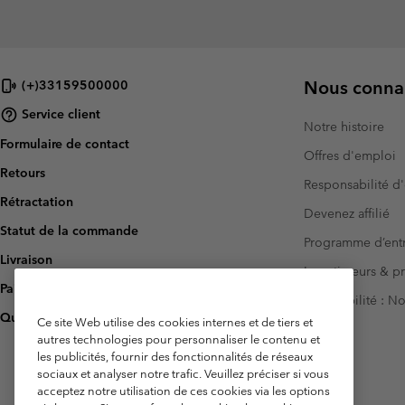
Nous connai
(+)33159500000
Service client
Notre histoire
Formulaire de contact
Offres d'emploi
Retours
Responsabilité d'
Rétractation
Devenez affilié
Statut de la commande
Programme d’entr
Livraison
Investisseurs & p
Paiement
Accessibilité : 
Questions fréquentes
Ce site Web utilise des cookies internes et de tiers et
autres technologies pour personnaliser le contenu et
les publicités, fournir des fonctionnalités de réseaux
sociaux et analyser notre trafic. Veuillez préciser si vous
acceptez notre utilisation de ces cookies via les options