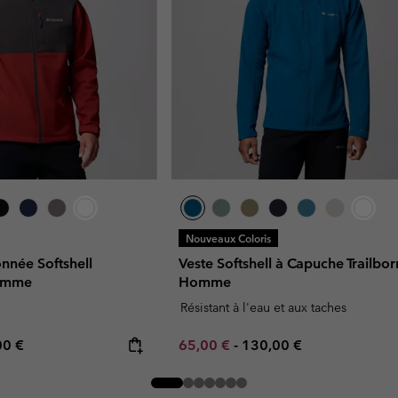
Nouveaux Coloris
nnée Softshell
Veste Softshell à Capuche Trailb
omme
Homme
Résistant à l'eau et aux taches
rice:
mum price:
Minimum sale price:
Maximum price:
00 €
65,00 €
-
130,00 €