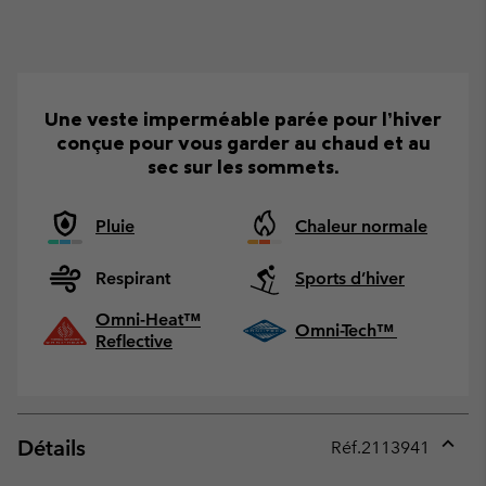
Une veste imperméable parée pour l’hiver
conçue pour vous garder au chaud et au
sec sur les sommets.
Pluie
Chaleur normale
Respirant
Sports d’hiver
Omni-Heat™
Omni-Tech™
Reflective
Détails
Réf.
2113941
Expan