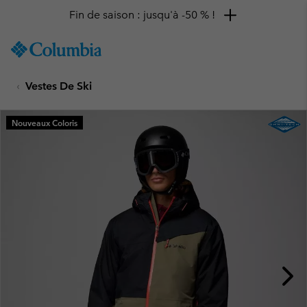
Fin de saison : jusqu'à -50 % !
SKIP
Columbia
TO
Sportswear
CONTENT
Vestes De Ski
SKIP
TO
MAIN
Nouveaux Coloris
NAV
SKIP
TO
SEARCH