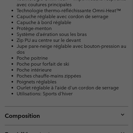
avec coutures principales
Technologie thermo-réfléchissante Omni-Heat™
Capuche réglable avec cordon de serrage
Capuche à bord réglable
Protège-menton
Système d’aération sous les bras
Zip PU au centre sur le devant
Jupe pare-neige réglable avec bouton-pression au
dos
Poche poitrine
Poche pour forfait de ski
Poche intérieure
Poches chauffe-mains zippées
Poignets réglables
Ourlet réglable à l’aide d’un cordon de serrage
Utilisations: Sports d’hiver
Composition
Expan
or
collap