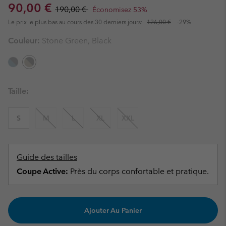
Sale price:
Regular price:
90,00 €
190,00 €
Économisez 53%
Le prix le plus bas au cours des 30 derniers jours:
126,00 €
-29%
Couleur:
Stone Green, Black
Taille:
S
M
L
XL
XXL
Guide des tailles
Coupe Active:
Près du corps confortable et pratique.
Ajouter Au Panier