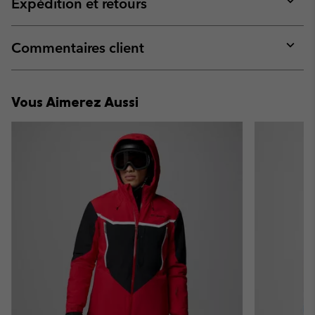
Expédition et retours
sectio
Expan
or
collap
Commentaires client
sectio
Expan
or
collap
Vous Aimerez Aussi
sectio