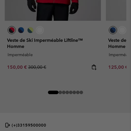
Veste de Ski Imperméable Liftline™
Veste de 
Homme
Homme
Imperméable
Imperméab
Sale price:
Regular price:
Sale price:
150,00 €
300,00 €
125,00 €
(+)33159500000