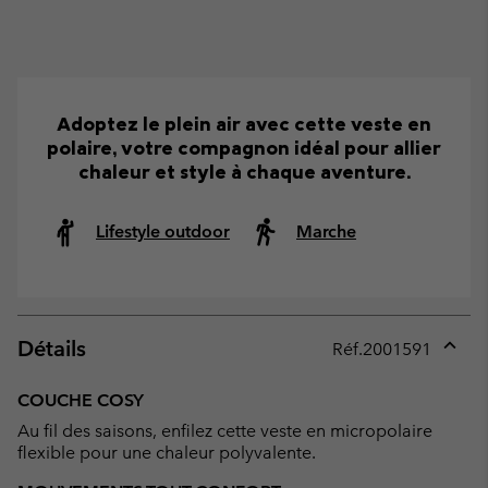
Adoptez le plein air avec cette veste en
polaire, votre compagnon idéal pour allier
chaleur et style à chaque aventure.
Lifestyle outdoor
Marche
Détails
Réf.
2001591
Expan
or
COUCHE COSY
collap
Au fil des saisons, enfilez cette veste en micropolaire
sectio
flexible pour une chaleur polyvalente.