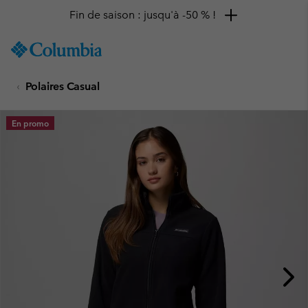
Fin de saison : jusqu'à -50 % !
SKIP
Columbia
TO
Sportswear
CONTENT
Polaires Casual
SKIP
TO
MAIN
En promo
NAV
SKIP
TO
SEARCH