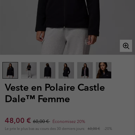
Veste en Polaire Castle
Dale™ Femme
Sale price:
Regular price:
48,00 €
60,00 €
Économisez 20%
Le prix le plus bas au cours des 30 derniers jours:
60,00 €
-20%