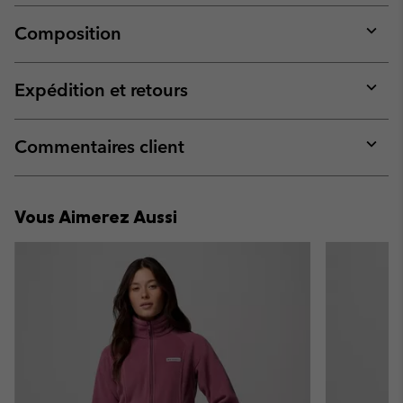
Composition
Expan
or
collap
Expédition et retours
sectio
Expan
or
collap
Commentaires client
sectio
Expan
or
collap
Vous Aimerez Aussi
sectio