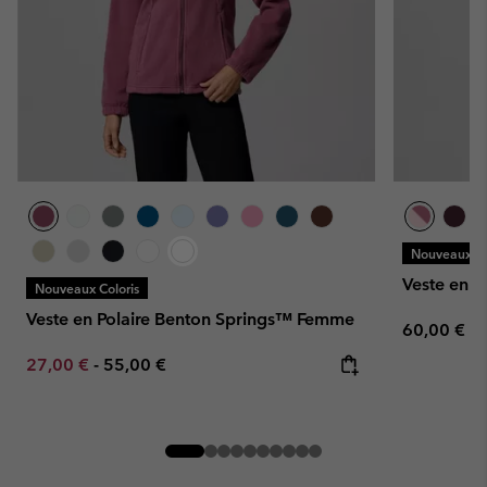
Nouveaux Co
Veste en P
Nouveaux Coloris
Veste en Polaire Benton Springs™ Femme
Regular pr
60,00 €
Minimum sale price:
Maximum price:
27,00 €
-
55,00 €