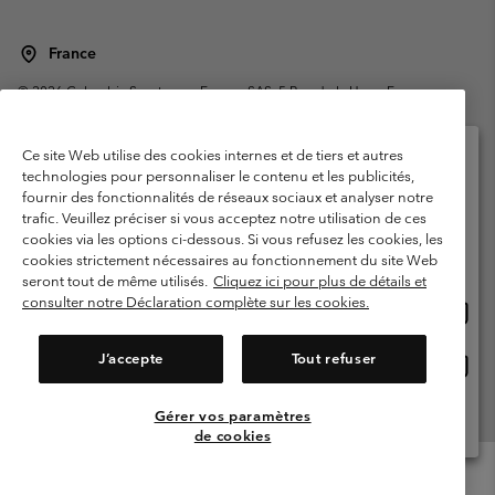
France
©
2026
Columbia Sportswear Europe SAS. 5 Rue de la Haye, Espace
Européen de l'entreprise 67300 Schiltigheim, France. Tous droits réservés.
Conditions d'utilisation
Conditions Générales de Vente
Ce site Web utilise des cookies internes et de tiers et autres
Garanties Légales
Politique de confidentialité
technologies pour personnaliser le contenu et les publicités,
fournir des fonctionnalités de réseaux sociaux et analyser notre
Veuillez sélectionner votre pays d’expédition et
Conditions d'utilisation - Membres
trafic. Veuillez préciser si vous acceptez notre utilisation de ces
votre langue
cookies via les options ci-dessous. Si vous refusez les cookies, les
Conditions D'utilisation - Contenu généré par l'utilisateur
Impressum
Achats en ligne disponibles
cookies strictement nécessaires au fonctionnement du site Web
Cookies
Public CBCR
seront tout de même utilisés.
Cliquez ici pour plus de détails et
consulter notre Déclaration complète sur les cookies.
Achat
United States
en
Service client: Lun - Sam de 9h à 13h et de 14h à 18h
(+)33159500000
ligne
J’accepte
Tout refuser
Achat
France
dispon
en
ligne
Gérer vos paramètres
Voir Tous Les Pays
dispon
de cookies
Menu
Rechercher
Connexion
Mini