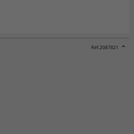
Réf.
2087821
Expan
or
collap
sectio