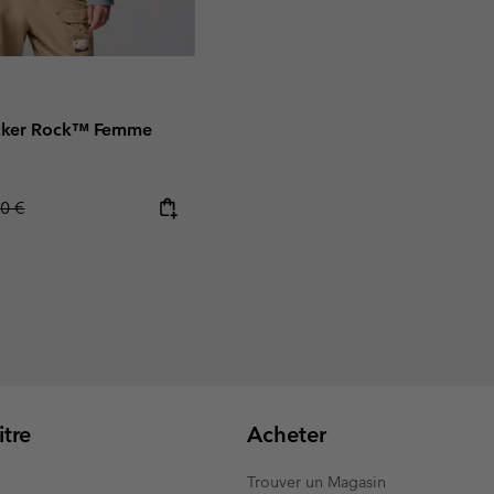
Acker Rock™ Femme
ar price:
0 €
tre
Acheter
Trouver un Magasin