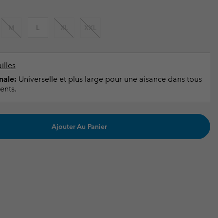
ours de cou
ours de cou
Guide Des Articles Imperméables
Guide Des Articles Imperméables
i & d'hiver
i & d'Hiver
M
L
XL
XXL
 grandes tailles
articles femme
articles homme
illes
ale:
Universelle et plus large pour une aisance dans tous
ents.
Ajouter Au Panier