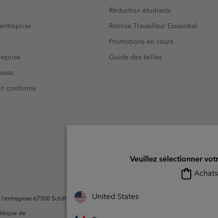
Réduction étudiants
entreprise
Remise Travailleur Esssentiel
Promotions en cours
eprise
Guide des tailles
resse
Non conforme
Veuillez sélectionner vot
Achats 
United States
ntreprise 67300 Schiltigheim, France. Tous droits réservés.
litique de
Conditions d'utilisation -
Conditions D'util