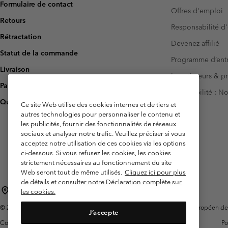
Formulaire de contact
Offres d'emploi
Retours
Responsabilité d'
Rétractation
Devenez affilié
Statut de la commande
Programme d’entr
Livraison
Investisseurs & p
Paiement
Accessibilité : 
Questions fréquentes
Ce site Web utilise des cookies internes et de tiers et
autres technologies pour personnaliser le contenu et
les publicités, fournir des fonctionnalités de réseaux
sociaux et analyser notre trafic. Veuillez préciser si vous
acceptez notre utilisation de ces cookies via les options
ci-dessous. Si vous refusez les cookies, les cookies
strictement nécessaires au fonctionnement du site
Web seront tout de même utilisés.
Cliquez ici pour plus
de détails et consulter notre Déclaration complète sur
France
les cookies.
©
2026
Columbia Sportswear Europe SAS. 5 Rue de la Haye, Espace Européen de l'e
J’accepte
Conditions
Conditions Générales de
Garanties
Po