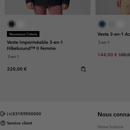
Veste 3-en-1 
Nouveaux Coloris
Veste Imperméable 3-en-1
3-en-1
Hikebound™ II Femme
Sale price:
Regul
144,00 €
180,0
3-en-1
Regular price:
220,00 €
Nous connai
(+)33159500000
Service client
Notre histoire