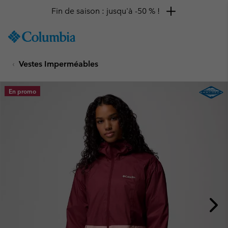
Fin de saison : jusqu'à -50 % !
SKIP
Columbia
TO
Sportswear
CONTENT
Vestes Imperméables
SKIP
TO
MAIN
En promo
NAV
SKIP
TO
SEARCH