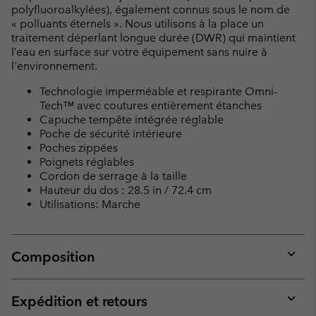
polyfluoroalkylées), également connus sous le nom de
« polluants éternels ». Nous utilisons à la place un
traitement déperlant longue durée (DWR) qui maintient
l’eau en surface sur votre équipement sans nuire à
l'environnement.
Technologie imperméable et respirante Omni-
Tech™ avec coutures entièrement étanches
Capuche tempête intégrée réglable
Poche de sécurité intérieure
Poches zippées
Poignets réglables
Cordon de serrage à la taille
Hauteur du dos : 28.5 in / 72.4 cm
Utilisations: Marche
Composition
Expan
or
collap
Expédition et retours
sectio
Expan