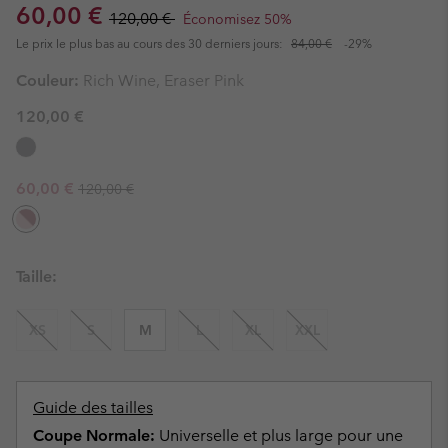
Sale price:
Regular price:
60,00 €
120,00 €
Économisez 50%
Le prix le plus bas au cours des 30 derniers jours:
84,00 €
-29%
Couleur:
Rich Wine, Eraser Pink
120,00 €
Regular price:
Sale price:
60,00 €
120,00 €
Taille:
XS
S
M
L
XL
XXL
Guide des tailles
Coupe Normale:
Universelle et plus large pour une