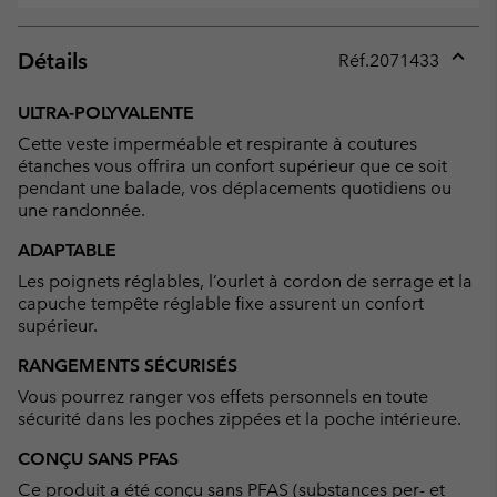
Détails
Réf.
2071433
Expan
or
ULTRA-POLYVALENTE
collap
Cette veste imperméable et respirante à coutures
sectio
étanches vous offrira un confort supérieur que ce soit
pendant une balade, vos déplacements quotidiens ou
une randonnée.
ADAPTABLE
Les poignets réglables, l’ourlet à cordon de serrage et la
capuche tempête réglable fixe assurent un confort
supérieur.
RANGEMENTS SÉCURISÉS
Vous pourrez ranger vos effets personnels en toute
sécurité dans les poches zippées et la poche intérieure.
CONÇU SANS PFAS
Ce produit a été conçu sans PFAS (substances per- et