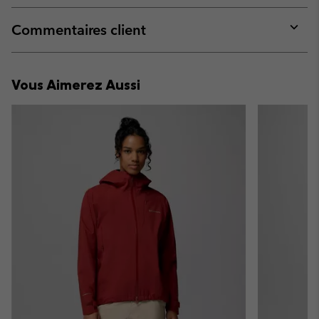
or
collap
Commentaires client
sectio
Expan
or
collap
Vous Aimerez Aussi
sectio