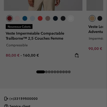
Veste Lon
Nouveaux Coloris
Adventure
Veste Imperméable Compactable
Trailborne™ 2,5 Couches Femme
Imperméab
Compressible
Minimum sa
90,00 €
-
Minimum sale price:
Maximum price:
80,00 €
-
160,00 €
(+)33159500000
Service client