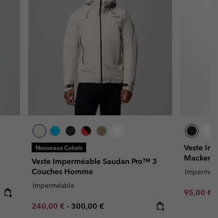
Veste Im
Nouveaux Coloris
Mackenz
Veste Imperméable Saudan Pro™ 3
Couches Homme
Imperméa
Imperméable
Sale price
R
95,00 €
1
Minimum sale price:
Maximum price:
240,00 €
-
300,00 €