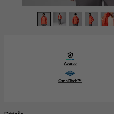
Averse
Omni-Tech™
Détails