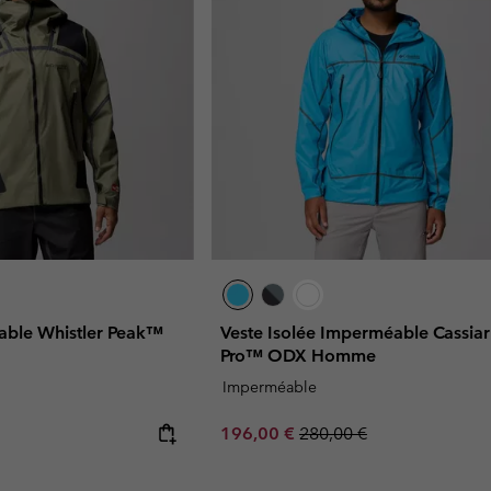
able Whistler Peak™
Veste Isolée Imperméable Cassiar
Pro™ ODX Homme
Imperméable
Sale price:
Regular price:
196,00 €
280,00 €