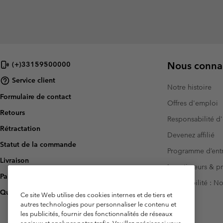
Nous connai
(+)33159500000
Service client
Notre histoire
Formulaire de contact
Offres d'emploi
Retours
Responsabilité d'
Rétractation
Devenez affilié
Statut de la commande
Programme d’entr
Livraison
Investisseurs & p
Paiement
Accessibilité : 
Questions fréquentes
Ce site Web utilise des cookies internes et de tiers et
autres technologies pour personnaliser le contenu et
les publicités, fournir des fonctionnalités de réseaux