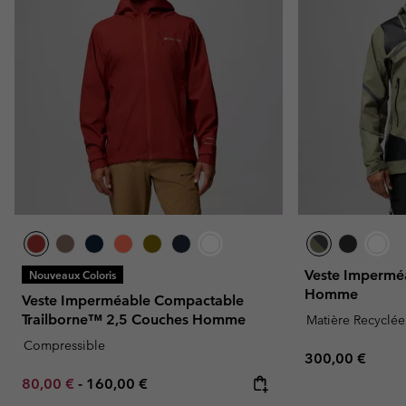
Veste Impermé
Nouveaux Coloris
Homme
Veste Imperméable Compactable
Trailborne™ 2,5 Couches Homme
Matière Recyclée
Compressible
Regular price:
300,00 €
Minimum sale price:
Maximum price:
80,00 €
-
160,00 €