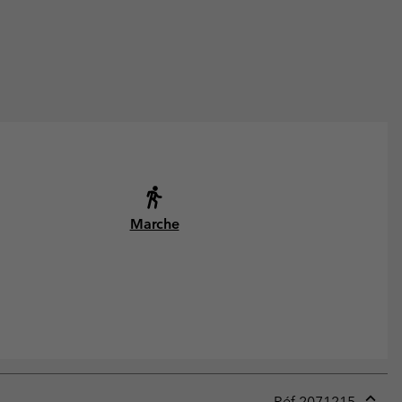
Marche
Réf.
2071215