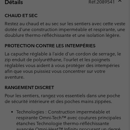
Détails
Réf.
2089541
Expan
or
CHAUD ET SEC
collap
Restez au chaud et au sec sur les sentiers avec cette veste
sectio
dotée d’une construction imperméable et respirante, une
doublure thermo-réfléchissante et une isolation légère.
PROTECTION CONTRE LES INTEMPÉRIES
La capuche réglable à l’aide d’un cordon de serrage, le
zip enduit de polyuréthane, l’ourlet et les poignets
réglables vous aident à vous protéger des intempéries
afin que vous puissiez vous concentrer sur votre
aventure.
RANGEMENT DISCRET
Pour les sentiers, rangez vos essentiels dans une poche
de sécurité intérieure et des poches mains zippées.
Technologies : Construction imperméable et
respirante Omni-Tech™ avec coutures principales
étanches Technologie thermo-réfléchissante
avancée Omni-Heat™ Infinity procurant un degré