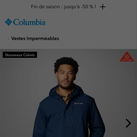
Fin de saison : jusqu'à -50 % !
SKIP
Columbia
TO
Sportswear
CONTENT
Vestes Imperméables
SKIP
TO
MAIN
Nouveaux Coloris
NAV
SKIP
TO
SEARCH