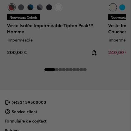
Nouveaux Coloris
Nouveaux Co
Veste Isolée Imperméable Tipton Peak™
Veste Imp
Homme
Couches 
Imperméable
Imperméab
Regular price:
Minimum sa
200,00 €
240,00 €
(+)33159500000
Service client
Formulaire de contact
Retours