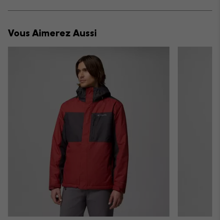
sectio
Expan
or
collap
Vous Aimerez Aussi
sectio