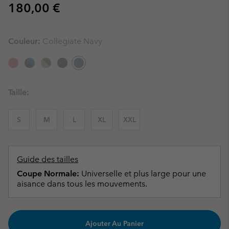
Regular price:
180,00 €
Couleur:
Collegiate Navy
Taille:
S
M
L
XL
XXL
Guide des tailles
Coupe Normale:
Universelle et plus large pour une
aisance dans tous les mouvements.
Ajouter Au Panier