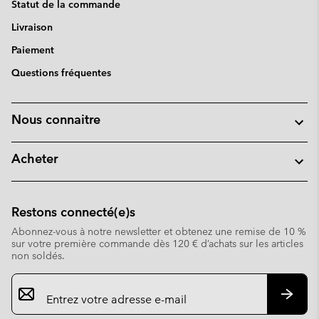
Statut de la commande
Livraison
Paiement
Questions fréquentes
Nous connaitre
Acheter
Restons connecté(e)s
Abonnez-vous à notre newsletter et obtenez une remise de 10 %
sur votre première commande dès 120 € d’achats sur les articles
non soldés.
Inscription
par
e-
S’abo