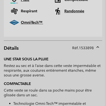
Respirant
Randonnée
Omni-Tech™
Détails
Réf.
1533898
Expan
or
UNE STAR SOUS LA PLUIE
collap
Restez au sec et à l’aise dans cette veste imperméable et
sectio
respirante, aux coutures entièrement étanches, même
sous une grosse averse.
COMPACTABLE
Cette veste se roule dans sa poche mains pour être
glissée dans un sac.
Technologie Omni-Tech™ imperméable et