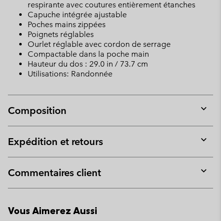
respirante avec coutures entièrement étanches
Capuche intégrée ajustable
Poches mains zippées
Poignets réglables
Ourlet réglable avec cordon de serrage
Compactable dans la poche main
Hauteur du dos : 29.0 in / 73.7 cm
Utilisations: Randonnée
Composition
Expan
or
collap
Expédition et retours
sectio
Expan
or
collap
Commentaires client
sectio
Expan
or
collap
Vous Aimerez Aussi
sectio