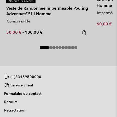
Nouveaux Coloris
Homme
Veste de Randonnée Imperméable Pouring
Imperméab
Adventure™ III Homme
Compressible
Minimum sa
60,00 €
-
Minimum sale price:
Maximum price:
50,00 €
-
100,00 €
(+)33159500000
Service client
Formulaire de contact
Retours
Rétractation