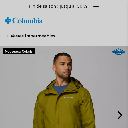
Fin de saison : jusqu'à -50 % !
SKIP
Columbia
TO
Sportswear
CONTENT
Vestes Imperméables
SKIP
TO
MAIN
Nouveaux Coloris
NAV
SKIP
TO
SEARCH