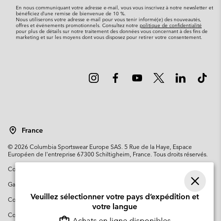
mail
En nous communiquant votre adresse e-mail, vous vous inscrivez à notre newsletter et
bénéficiez d’une remise de bienvenue de 10 %.
Nous utiliserons votre adresse e-mail pour vous tenir informé(e) des nouveautés,
offres et événements promotionnels. Consultez notre
politique de confidentialité
pour plus de détails sur notre traitement des données vous concernant à des fins de
marketing et sur les moyens dont vous disposez pour retirer votre consentement.
France
©
2026
Columbia Sportswear Europe SAS. 5 Rue de la Haye, Espace
Européen de l'entreprise 67300 Schiltigheim, France. Tous droits réservés.
Conditions d'utilisation
Conditions Générales de Vente
Garanties Légales
Politique de confidentialité
Veuillez sélectionner votre pays d’expédition et
Conditions d'utilisation - Membres
votre langue
Conditions D'utilisation - Contenu généré par l'utilisateur
Impressum
Achats en ligne disponibles