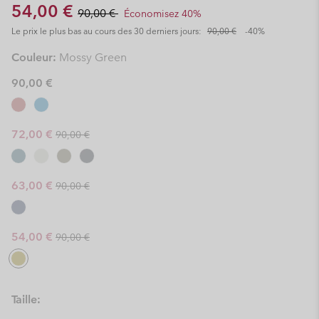
Sale price:
Regular price:
54,00 €
90,00 €
Économisez 40%
Le prix le plus bas au cours des 30 derniers jours:
90,00 €
-40%
Couleur:
Mossy Green
90,00 €
Regular price:
Sale price:
72,00 €
90,00 €
Regular price:
Sale price:
63,00 €
90,00 €
Regular price:
Sale price:
54,00 €
90,00 €
Taille: