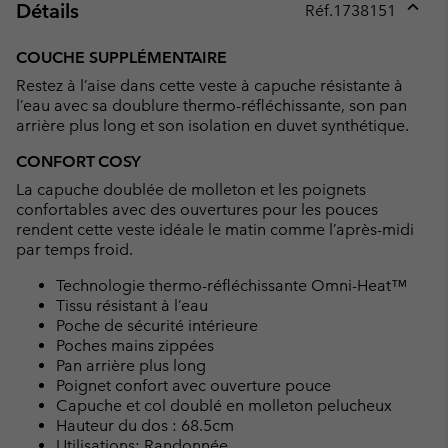
Détails
Réf.
1738151
Expan
or
COUCHE SUPPLÉMENTAIRE
collap
Restez à l’aise dans cette veste à capuche résistante à
sectio
l’eau avec sa doublure thermo-réfléchissante, son pan
arrière plus long et son isolation en duvet synthétique.
CONFORT COSY
La capuche doublée de molleton et les poignets
confortables avec des ouvertures pour les pouces
rendent cette veste idéale le matin comme l’après-midi
par temps froid.
Technologie thermo-réfléchissante Omni-Heat™
Tissu résistant à l’eau
Poche de sécurité intérieure
Poches mains zippées
Pan arrière plus long
Poignet confort avec ouverture pouce
Capuche et col doublé en molleton pelucheux
Hauteur du dos : 68.5cm
Utilisations: Randonnée