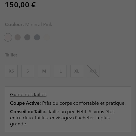
Regular price:
150,00 €
Couleur:
Mineral Pink
Taille:
XS
S
M
L
XL
XXL
Guide des tailles
Coupe Active:
Près du corps confortable et pratique.
Conseil de Taille:
Taille un peu Petit. Si vous êtes
entre deux tailles, envisagez d'acheter la plus
grande.