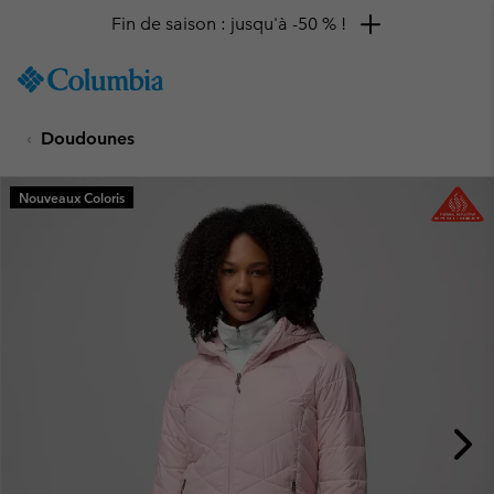
Fin de saison : jusqu'à -50 % !
SKIP
Columbia
TO
Sportswear
CONTENT
Doudounes
SKIP
TO
MAIN
Nouveaux Coloris
NAV
SKIP
TO
SEARCH