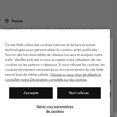
France
©
2026
Columbia Sportswear Europe SAS. 5 Rue de la Haye, Espace
Européen de l'entreprise 67300 Schiltigheim, France. Tous droits réservés.
Conditions d'utilisation
Conditions Générales de Vente
Ce site Web utilise des cookies internes et de tiers et autres
Garanties Légales
Politique de confidentialité
technologies pour personnaliser le contenu et les publicités,
fournir des fonctionnalités de réseaux sociaux et analyser notre
Veuillez sélectionner votre pays d’expédition et
Conditions d'utilisation - Membres
trafic. Veuillez préciser si vous acceptez notre utilisation de ces
votre langue
cookies via les options ci-dessous. Si vous refusez les cookies, les
Conditions D'utilisation - Contenu généré par l'utilisateur
Impressum
Achats en ligne disponibles
cookies strictement nécessaires au fonctionnement du site Web
Cookies
Public CBCR
seront tout de même utilisés.
Cliquez ici pour plus de détails et
consulter notre Déclaration complète sur les cookies.
Achat
United States
en
Service client: Lun - Sam de 9h à 13h et de 14h à 18h
(+)33159500000
ligne
J’accepte
Tout refuser
Achat
France
dispon
en
ligne
Gérer vos paramètres
Voir Tous Les Pays
dispon
de cookies