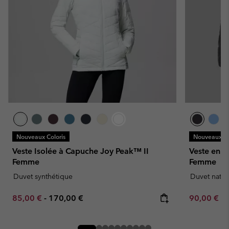
Nouveaux Coloris
Nouveaux Co
Veste Isolée à Capuche Joy Peak™ II
Veste en D
Femme
Femme
Duvet synthétique
Duvet natur
Minimum sale price:
Maximum price:
Minimum sa
85,00 €
-
170,00 €
90,00 €
-