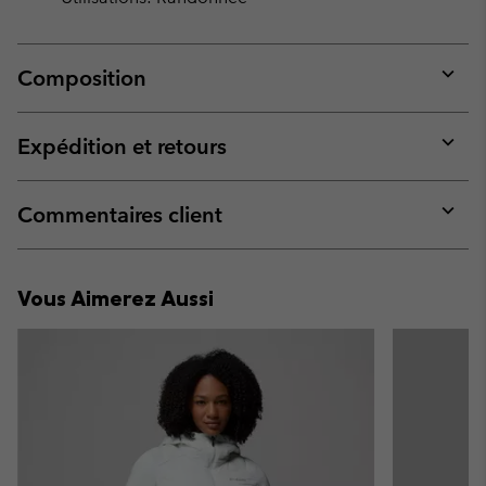
Composition
Expan
or
collap
Expédition et retours
sectio
Expan
or
collap
Commentaires client
sectio
Expan
or
collap
Vous Aimerez Aussi
sectio