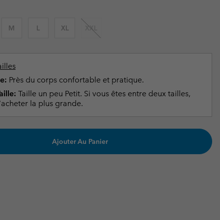
ours de cou
ours de cou
Guide Des Articles Imperméables
Guide Des Articles Imperméables
i & d'hiver
i & d'Hiver
M
L
XL
XXL
 grandes tailles
articles femme
articles homme
illes
e:
Près du corps confortable et pratique.
ille:
Taille un peu Petit. Si vous êtes entre deux tailles,
acheter la plus grande.
Ajouter Au Panier