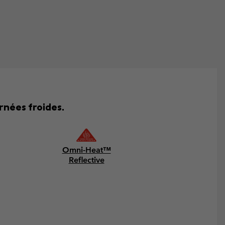
rnées froides.
Omni-Heat™
Reflective