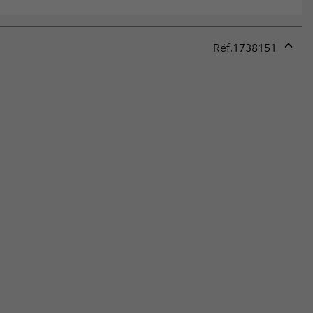
Réf.
1738151
Expan
or
collap
sectio