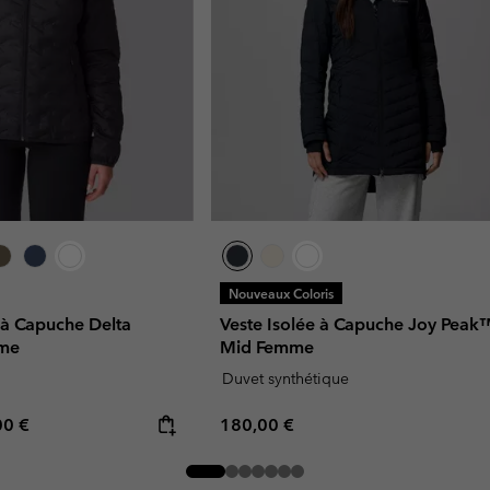
Nouveaux Coloris
 à Capuche Delta
Veste Isolée à Capuche Joy Peak™
mme
Mid Femme
Duvet synthétique
rice:
mum price:
Regular price:
00 €
180,00 €