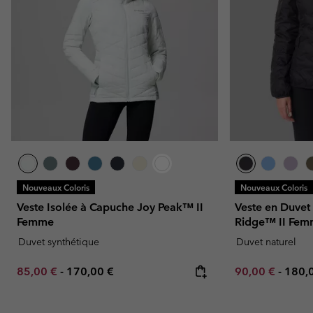
Nouveaux Coloris
Nouveaux Coloris
Veste Isolée à Capuche Joy Peak™ II
Veste en Duvet
Femme
Ridge™ II Fe
Duvet synthétique
Duvet naturel
Minimum sale price:
Maximum price:
Minimum sale p
Maxi
85,00 €
-
170,00 €
90,00 €
-
180,