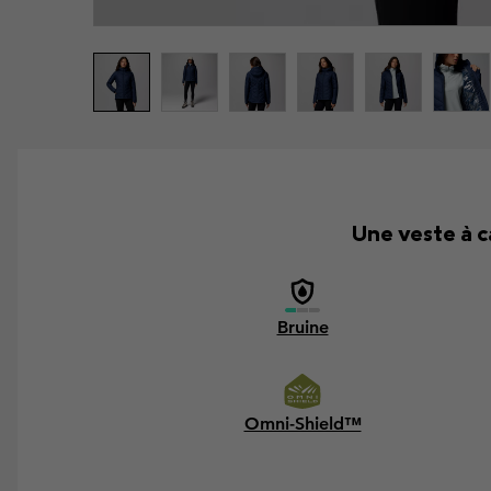
Une veste à c
Bruine
Omni-Shield™