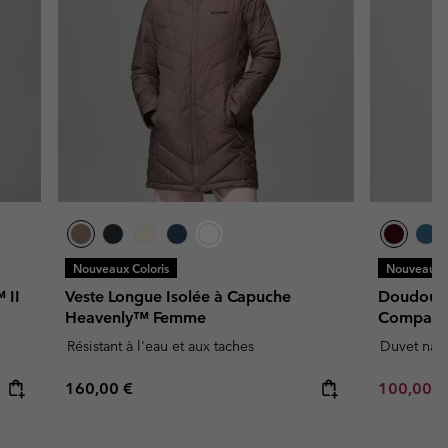
Nouveaux Coloris
Nouveaux C
 II
Veste Longue Isolée à Capuche
Doudoune
Heavenly™ Femme
Compacta
Résistant à l'eau et aux taches
Duvet natu
Regular price:
Minimum s
160,00 €
100,00 