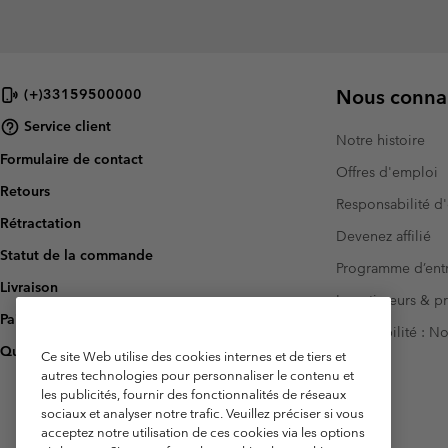
Nous connai
(+)33159500000
Service client
Notre histoire
Formulaire de contact
Offres d'emploi
Retours
Responsabilité d'
Rétractation
Devenez affilié
Statut de la commande
Programme d’entr
Livraison
Investisseurs & p
Paiement
Accessibilité : 
Questions fréquentes
Ce site Web utilise des cookies internes et de tiers et
autres technologies pour personnaliser le contenu et
les publicités, fournir des fonctionnalités de réseaux
sociaux et analyser notre trafic. Veuillez préciser si vous
acceptez notre utilisation de ces cookies via les options