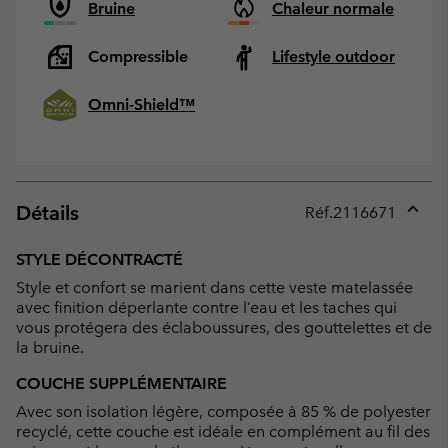
Bruine
Chaleur normale
Compressible
Lifestyle outdoor
Omni-Shield™
Détails
Réf.
2116671
Expan
or
STYLE DÉCONTRACTÉ
collap
Style et confort se marient dans cette veste matelassée
sectio
avec finition déperlante contre l’eau et les taches qui
vous protégera des éclaboussures, des gouttelettes et de
la bruine.
COUCHE SUPPLÉMENTAIRE
Avec son isolation légère, composée à 85 % de polyester
recyclé, cette couche est idéale en complément au fil des