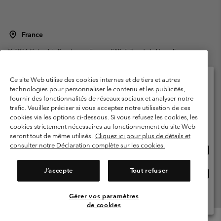
France
©
2026
Columbia Sportswear Europe SAS. 5 Rue de la Haye, Espace
Européen de l'entreprise 67300 Schiltigheim, France. Tous droits réservés.
Conditions d'utilisation
Conditions Générales de Vente
Ce site Web utilise des cookies internes et de tiers et autres
Garanties Légales
Politique de confidentialité
technologies pour personnaliser le contenu et les publicités,
fournir des fonctionnalités de réseaux sociaux et analyser notre
Veuillez sélectionner votre pays d’expédition et
Conditions d'utilisation - Membres
trafic. Veuillez préciser si vous acceptez notre utilisation de ces
votre langue
cookies via les options ci-dessous. Si vous refusez les cookies, les
Conditions D'utilisation - Contenu généré par l'utilisateur
Impressum
Achats en ligne disponibles
cookies strictement nécessaires au fonctionnement du site Web
Cookies
Public CBCR
seront tout de même utilisés.
Cliquez ici pour plus de détails et
consulter notre Déclaration complète sur les cookies.
Achat
United States
en
Service client: Lun - Sam de 9h à 13h et de 14h à 18h
(+)33159500000
ligne
J’accepte
Tout refuser
Achat
France
dispon
en
ligne
Gérer vos paramètres
Voir Tous Les Pays
dispon
de cookies