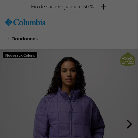
Fin de saison : jusqu'à -50 % !
SKIP
Columbia
TO
Sportswear
CONTENT
Doudounes
SKIP
TO
MAIN
Nouveaux Coloris
NAV
SKIP
TO
SEARCH