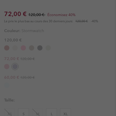
Sale price:
Regular price:
72,00 €
120,00 €
Économisez 40%
Le prix le plus bas au cours des 30 derniers jours:
120,00 €
-40%
Couleur:
Stormwatch
120,00 €
Regular price:
Sale price:
72,00 €
120,00 €
Regular price:
Sale price:
60,00 €
120,00 €
Taille:
XS
S
M
L
XL