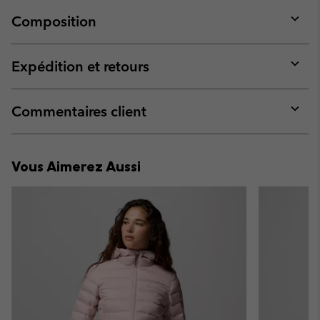
Composition
Expan
or
collap
Expédition et retours
sectio
Expan
or
collap
Commentaires client
sectio
Expan
or
collap
Vous Aimerez Aussi
sectio