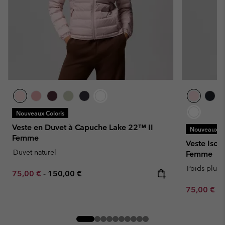
Nouveaux Coloris
Veste en Duvet à Capuche Lake 22™ II
Nouveaux Co
Femme
Veste Isol
Duvet naturel
Femme
Poids plum
Minimum sale price:
Maximum price:
75,00 €
-
150,00 €
Minimum sa
75,00 €
-