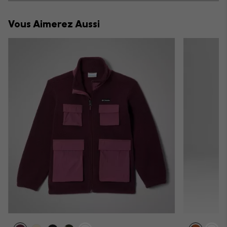
or
collap
Vous Aimerez Aussi
sectio