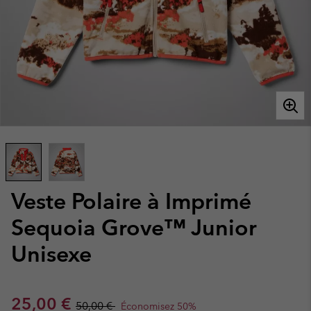
Veste Polaire à Imprimé
Sequoia Grove™ Junior
Unisexe
Sale price:
Regular price:
25,00 €
50,00 €
Économisez 50%