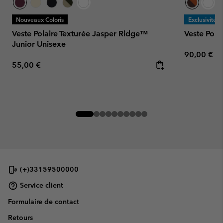
Nouveaux Coloris
Exclusivité
Veste Polaire Texturée Jasper Ridge™
Veste Pol
Junior Unisexe
Regular pr
90,00 €
Regular price:
55,00 €
(+)33159500000
Service client
Formulaire de contact
Retours