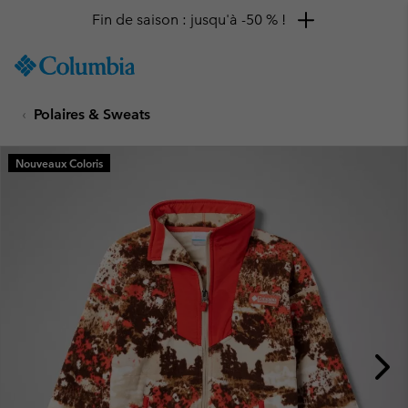
Fin de saison : jusqu'à -50 % !
SKIP
Columbia
TO
Sportswear
CONTENT
Polaires & Sweats
SKIP
TO
MAIN
Nouveaux Coloris
NAV
SKIP
TO
SEARCH