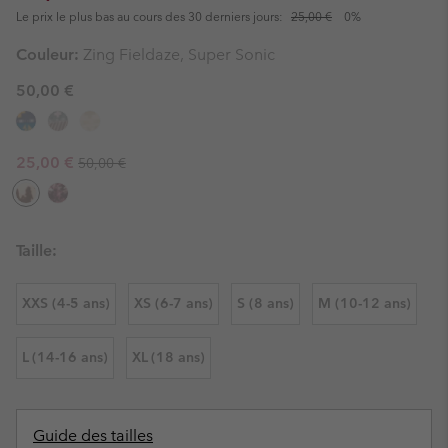
Le prix le plus bas au cours des 30 derniers jours:
25,00 €
0%
Couleur:
Zing Fieldaze, Super Sonic
50,00 €
Regular price:
Sale price:
25,00 €
50,00 €
Taille:
XXS (4-5 ans)
XS (6-7 ans)
S (8 ans)
M (10-12 ans)
L (14-16 ans)
XL (18 ans)
Guide des tailles