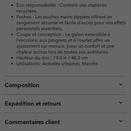
Éco-responsabilité : Contient des matières
recyclées.
Poches : Les poches mains zippées offrent un
rangement sécurisé et facile d’accès pour vos effets
personnels essentiels.
Coupe et conception : Le galon extensible à
l’encolure, aux poignets et à l’ourlet offre un
ajustement sur mesure, pour un confort et une
chaleur accrus lors de toutes vos aventures.
Hauteur du dos : 19.0 in / 48.3 cm
Utilisations: Activités urbaines, Marche
Composition
Expan
or
collap
Expédition et retours
sectio
Expan
or
collap
Commentaires client
sectio
Expan