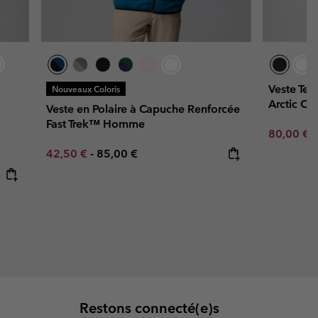
Veste Tec
Nouveaux Coloris
Arctic C
Veste en Polaire à Capuche Renforcée
Fast Trek™ Homme
Sale price
R
80,00 €
1
Minimum sale price:
Maximum price:
42,50 €
-
85,00 €
Restons connecté(e)s