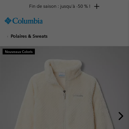
Fin de saison : jusqu'à -50 % !
SKIP
Columbia
TO
Sportswear
CONTENT
Polaires & Sweats
SKIP
TO
MAIN
Nouveaux Coloris
NAV
SKIP
TO
SEARCH