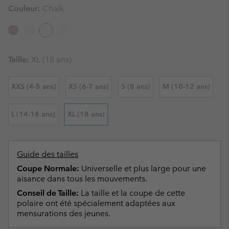
Couleur:
Chalk
Taille:
XL (18 ans)
XXS (4-5 ans)
XS (6-7 ans)
S (8 ans)
M (10-12 ans)
L (14-16 ans)
XL (18 ans)
Guide des tailles
Coupe Normale:
Universelle et plus large pour une
aisance dans tous les mouvements.
Conseil de Taille:
La taille et la coupe de cette
polaire ont été spécialement adaptées aux
mensurations des jeunes.