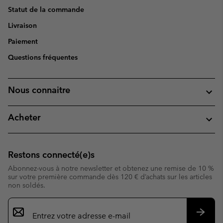
Statut de la commande
Livraison
Paiement
Questions fréquentes
Nous connaitre
Acheter
Restons connecté(e)s
Abonnez-vous à notre newsletter et obtenez une remise de 10 %
sur votre première commande dès 120 € d’achats sur les articles
non soldés.
Inscription
par
e-
S’abo