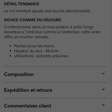
or
DÉTAIL TENDANCE
collap
Le col montant ajoute une touche décontractée.
sectio
DOUCE COMME DU VELOURS
Confectionnée dans un tissu polaire à poils longs
duveteux à l’intérieur comme à l’extérieur, cette veste
offre un toucher velouté.
Poches pour les mains
Hauteur du dos : 48.0cm
Utilisations: Activités urbaines
Composition
Expan
or
collap
Expédition et retours
sectio
Expan
or
collap
Commentaires client
sectio
Expan