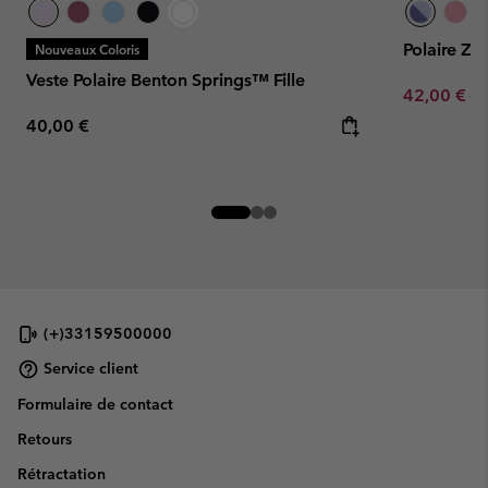
Polaire Zi
Nouveaux Coloris
Veste Polaire Benton Springs™ Fille
Sale price:
Re
42,00 €
60
Regular price:
40,00 €
(+)33159500000
Service client
Formulaire de contact
Retours
Rétractation