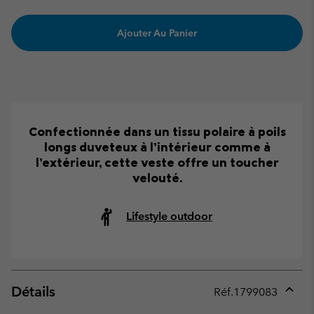
Ajouter Au Panier
Confectionnée dans un tissu polaire à poils
longs duveteux à l’intérieur comme à
l’extérieur, cette veste offre un toucher
velouté.
Lifestyle outdoor
Détails
Réf.
1799083
Expan