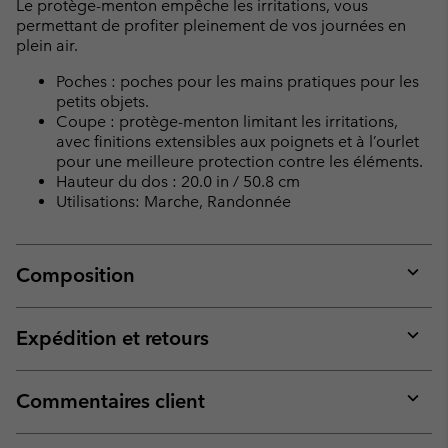
Le protège-menton empêche les irritations, vous
permettant de profiter pleinement de vos journées en
plein air.
Poches : poches pour les mains pratiques pour les
petits objets.
Coupe : protège-menton limitant les irritations,
avec finitions extensibles aux poignets et à l’ourlet
pour une meilleure protection contre les éléments.
Hauteur du dos : 20.0 in / 50.8 cm
Utilisations: Marche, Randonnée
Composition
Expan
or
collap
Expédition et retours
sectio
Expan
or
collap
Commentaires client
sectio
Expan
or