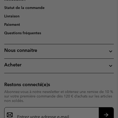
Statut de la commande
Livraison
Paiement
Questions fréquentes
Nous connaitre
Acheter
Restons connecté(e)s
Abonnez-vous à notre newsletter et obtenez une remise de 10 %
sur votre première commande dès 120 € d’achats sur les articles
non soldés.
Inscription
par