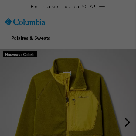
Fin de saison : jusqu'à -50 % !
SKIP
Columbia
TO
Sportswear
CONTENT
Polaires & Sweats
SKIP
TO
MAIN
Nouveaux Coloris
NAV
SKIP
TO
SEARCH