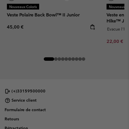
Nouveaux Coloris
Nouveaux Co
Veste Polaire Back Bowl™ II Junior
Veste en P
Hike™ Jun
Regular price:
45,00 €
Evacue l'hu
Minimum sa
22,00 €
-
(+)33159500000
Service client
Formulaire de contact
Retours
Rétractation