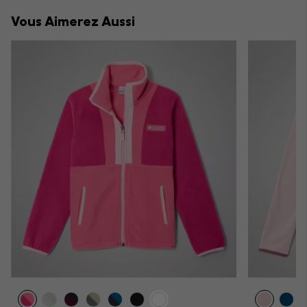
collap
Vous Aimerez Aussi
sectio