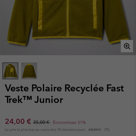
Veste Polaire Recyclée Fast
Trek™ Junior
Sale price:
Regular price:
24,00 €
35,00 €
Économisez 31%
Le prix le plus bas au cours des 30 derniers jours:
24,00 €
0%