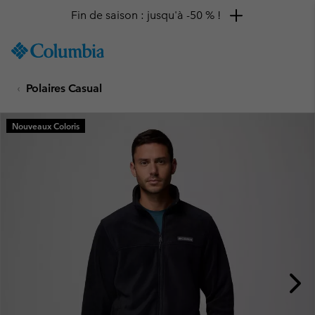
Fin de saison : jusqu'à -50 % !
SKIP
Columbia
TO
Sportswear
CONTENT
Polaires Casual
SKIP
TO
MAIN
Nouveaux Coloris
NAV
SKIP
TO
SEARCH