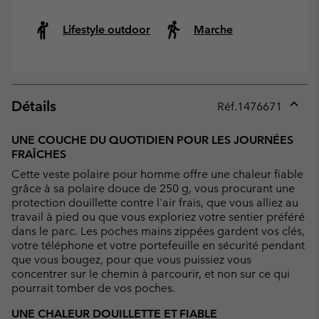
Lifestyle outdoor
Marche
Détails
Réf.
1476671
Expan
or
UNE COUCHE DU QUOTIDIEN POUR LES JOURNÉES
collap
FRAÎCHES
sectio
Cette veste polaire pour homme offre une chaleur fiable
grâce à sa polaire douce de 250 g, vous procurant une
protection douillette contre l'air frais, que vous alliez au
travail à pied ou que vous exploriez votre sentier préféré
dans le parc. Les poches mains zippées gardent vos clés,
votre téléphone et votre portefeuille en sécurité pendant
que vous bougez, pour que vous puissiez vous
concentrer sur le chemin à parcourir, et non sur ce qui
pourrait tomber de vos poches.
UNE CHALEUR DOUILLETTE ET FIABLE