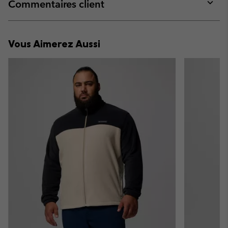
collap
Commentaires client
sectio
Expan
or
collap
Vous Aimerez Aussi
sectio