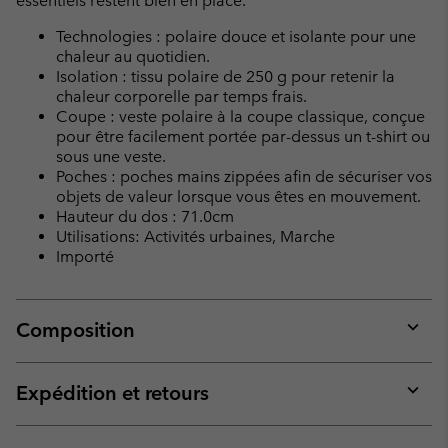
essentiels restent bien en place.
Technologies : polaire douce et isolante pour une
chaleur au quotidien.
Isolation : tissu polaire de 250 g pour retenir la
chaleur corporelle par temps frais.
Coupe : veste polaire à la coupe classique, conçue
pour être facilement portée par-dessus un t-shirt ou
sous une veste.
Poches : poches mains zippées afin de sécuriser vos
objets de valeur lorsque vous êtes en mouvement.
Hauteur du dos : 71.0cm
Utilisations: Activités urbaines, Marche
Importé
Composition
Expan
or
collap
Expédition et retours
sectio
Expan
or