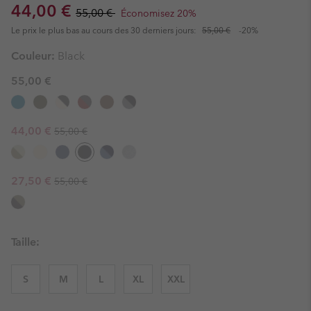
Sale price:
Regular price:
44,00 €
55,00 €
Économisez 20%
Le prix le plus bas au cours des 30 derniers jours:
55,00 €
-20%
Couleur:
Black
55,00 €
Regular price:
Sale price:
44,00 €
55,00 €
Regular price:
Sale price:
27,50 €
55,00 €
Taille:
S
M
L
XL
XXL