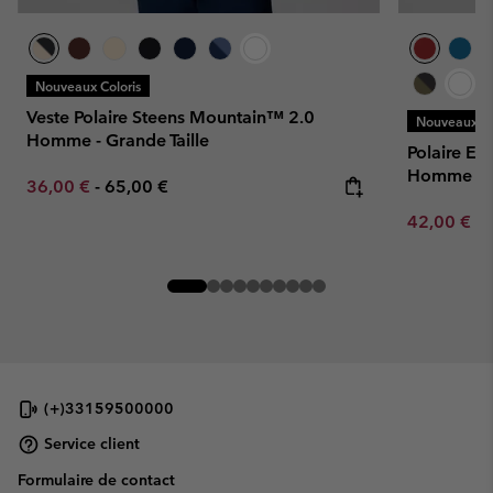
Nouveaux Coloris
Veste Polaire Steens Mountain™ 2.0
Nouveaux Co
Homme - Grande Taille
Polaire En
Homme
Minimum sale price:
Maximum price:
36,00 €
-
65,00 €
Minimum sa
42,00 €
-
(+)33159500000
Service client
Formulaire de contact