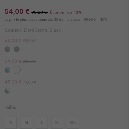
Sale price:
Regular price:
54,00 €
90,00 €
Économisez 40%
Le prix le plus bas au cours des 30 derniers jours:
90,00 €
-40%
Couleur:
Dark Stone, Black
Regular price:
Sale price:
63,00 €
90,00 €
Regular price:
Sale price:
54,00 €
90,00 €
Regular price:
Sale price:
45,00 €
90,00 €
Taille:
S
M
L
XL
XXL