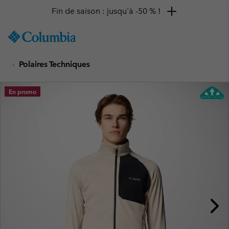
Fin de saison : jusqu'à -50 % !
SKIP
Columbia
TO
Sportswear
CONTENT
Polaires Techniques
SKIP
TO
MAIN
En promo
NAV
SKIP
TO
SEARCH