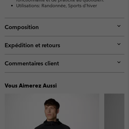
Utilisations: Randonnée, Sports d’hiver
Composition
Expan
or
collap
Expédition et retours
sectio
Expan
or
collap
Commentaires client
sectio
Expan
or
collap
Vous Aimerez Aussi
sectio