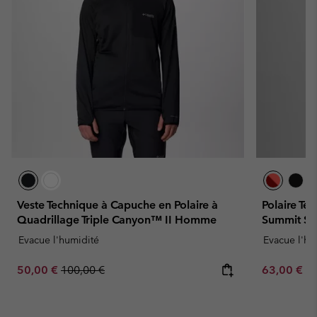
Veste Technique à Capuche en Polaire à
Polaire Te
Quadrillage Triple Canyon™ II Homme
Summit S
Evacue l'humidité
Evacue l'hu
Sale price:
Regular price:
Minimum sa
50,00 €
100,00 €
63,00 €
-