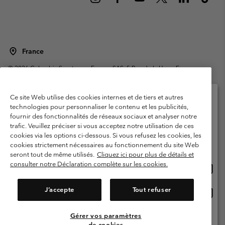
France
©
2026
Columbia Sportswear Europe SAS. 5 Rue de la Haye, Espace
Européen de l'entreprise 67300 Schiltigheim, France. Tous droits réservés.
Conditions d'utilisation
Conditions Générales de Vente
Ce site Web utilise des cookies internes et de tiers et autres
Garanties Légales
Politique de confidentialité
technologies pour personnaliser le contenu et les publicités,
fournir des fonctionnalités de réseaux sociaux et analyser notre
Veuillez sélectionner votre pays d’expédition et
Conditions d'utilisation - Membres
trafic. Veuillez préciser si vous acceptez notre utilisation de ces
votre langue
cookies via les options ci-dessous. Si vous refusez les cookies, les
Conditions D'utilisation - Contenu généré par l'utilisateur
Impressum
Achats en ligne disponibles
cookies strictement nécessaires au fonctionnement du site Web
Cookies
Public CBCR
seront tout de même utilisés.
Cliquez ici pour plus de détails et
consulter notre Déclaration complète sur les cookies.
Achat
United States
en
Service client: Lun - Sam de 9h à 13h et de 14h à 18h
(+)33159500000
ligne
J’accepte
Tout refuser
Achat
France
dispon
en
ligne
Gérer vos paramètres
Voir Tous Les Pays
dispon
de cookies