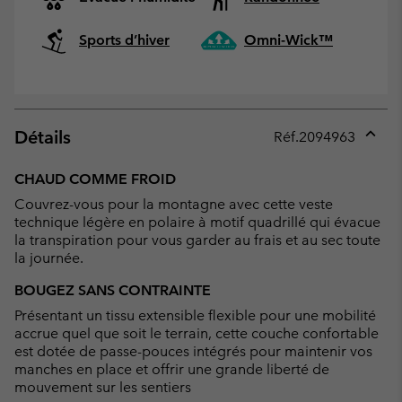
Sports d’hiver
Omni-Wick™
Détails
Réf.
2094963
Expan
or
CHAUD COMME FROID
collap
Couvrez-vous pour la montagne avec cette veste
sectio
technique légère en polaire à motif quadrillé qui évacue
la transpiration pour vous garder au frais et au sec toute
la journée.
BOUGEZ SANS CONTRAINTE
Présentant un tissu extensible flexible pour une mobilité
accrue quel que soit le terrain, cette couche confortable
est dotée de passe-pouces intégrés pour maintenir vos
manches en place et offrir une grande liberté de
mouvement sur les sentiers