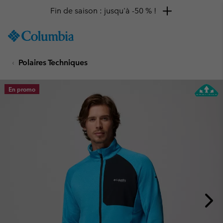
Fin de saison : jusqu'à -50 % !
SKIP
Columbia
TO
Sportswear
CONTENT
Polaires Techniques
SKIP
TO
MAIN
En promo
NAV
SKIP
TO
SEARCH