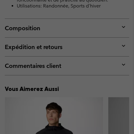
Utilisations: Randonnée, Sports d’hiver
Composition
Expan
or
collap
Expédition et retours
sectio
Expan
or
collap
Commentaires client
sectio
Expan
or
collap
Vous Aimerez Aussi
sectio