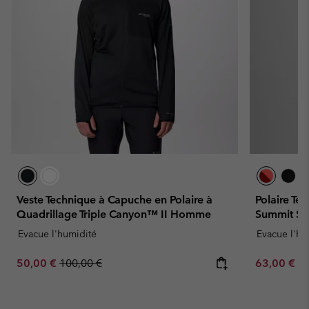
Veste Technique à Capuche en Polaire à
Polaire Te
Quadrillage Triple Canyon™ II Homme
Summit S
Evacue l'humidité
Evacue l'hu
Sale price:
Regular price:
Minimum sa
50,00 €
100,00 €
63,00 €
-