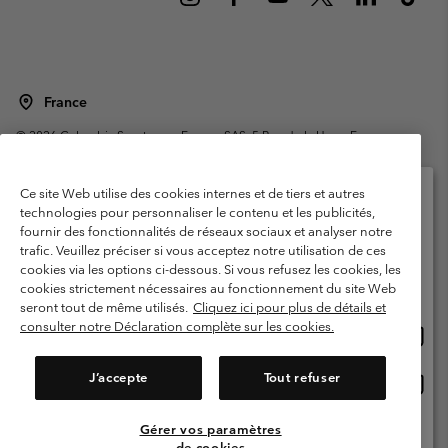
France
©
2026
Columbia Sportswear Europe SAS. 5 Rue de la Haye, Espace
Européen de l'entreprise 67300 Schiltigheim, France. Tous droits réservés.
Conditions d'utilisation
Conditions Générales de Vente
Ce site Web utilise des cookies internes et de tiers et autres
Garanties Légales
Politique de confidentialité
technologies pour personnaliser le contenu et les publicités,
fournir des fonctionnalités de réseaux sociaux et analyser notre
Veuillez sélectionner votre pays d’expédition et
Conditions d'utilisation - Membres
trafic. Veuillez préciser si vous acceptez notre utilisation de ces
votre langue
cookies via les options ci-dessous. Si vous refusez les cookies, les
Conditions D'utilisation - Contenu généré par l'utilisateur
Impressum
Achats en ligne disponibles
cookies strictement nécessaires au fonctionnement du site Web
Cookies
Public CBCR
seront tout de même utilisés.
Cliquez ici pour plus de détails et
consulter notre Déclaration complète sur les cookies.
Achat
United States
en
Service client: Lun - Sam de 9h à 13h et de 14h à 18h
(+)33159500000
ligne
J’accepte
Tout refuser
Achat
France
dispon
en
ligne
Gérer vos paramètres
Voir Tous Les Pays
dispon
de cookies