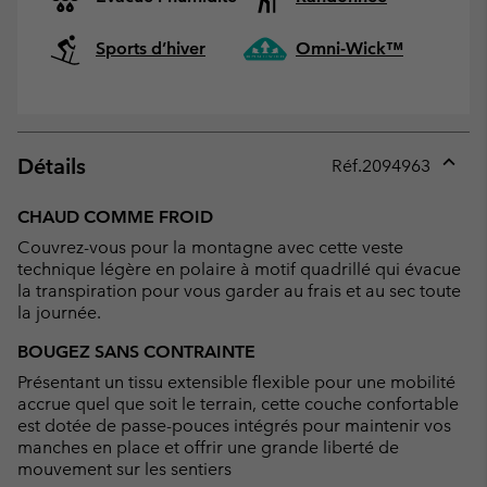
Sports d’hiver
Omni-Wick™
Détails
Réf.
2094963
Expan
or
CHAUD COMME FROID
collap
Couvrez-vous pour la montagne avec cette veste
sectio
technique légère en polaire à motif quadrillé qui évacue
la transpiration pour vous garder au frais et au sec toute
la journée.
BOUGEZ SANS CONTRAINTE
Présentant un tissu extensible flexible pour une mobilité
accrue quel que soit le terrain, cette couche confortable
est dotée de passe-pouces intégrés pour maintenir vos
manches en place et offrir une grande liberté de
mouvement sur les sentiers