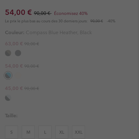
Sale price:
Regular price:
54,00 €
90,00 €
Économisez 40%
Le prix le plus bas au cours des 30 derniers jours:
90,00 €
-40%
Couleur:
Compass Blue Heather, Black
Regular price:
Sale price:
63,00 €
90,00 €
Regular price:
Sale price:
54,00 €
90,00 €
Regular price:
Sale price:
45,00 €
90,00 €
Taille:
S
M
L
XL
XXL