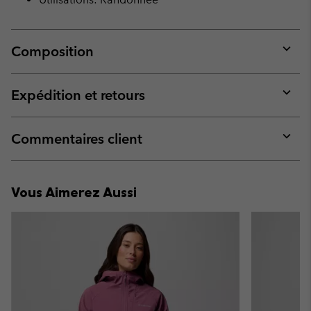
Composition
Expan
or
collap
Expédition et retours
sectio
Expan
or
collap
Commentaires client
sectio
Expan
or
collap
Vous Aimerez Aussi
sectio