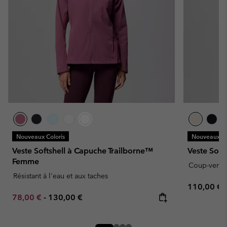
Nouveaux Coloris
Nouveaux Co
Veste Softshell à Capuche Trailborne™
Veste Soft
Femme
Coup-vent
Résistant à l'eau et aux taches
Regular pr
110,00 €
Minimum sale price:
Maximum price:
78,00 €
-
130,00 €