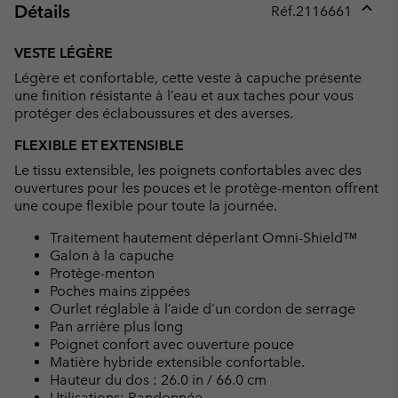
Détails
Réf.
2116661
Expan
or
VESTE LÉGÈRE
collap
Légère et confortable, cette veste à capuche présente
sectio
une finition résistante à l’eau et aux taches pour vous
protéger des éclaboussures et des averses.
FLEXIBLE ET EXTENSIBLE
Le tissu extensible, les poignets confortables avec des
ouvertures pour les pouces et le protège-menton offrent
une coupe flexible pour toute la journée.
Traitement hautement déperlant Omni-Shield™
Galon à la capuche
Protège-menton
Poches mains zippées
Ourlet réglable à l’aide d’un cordon de serrage
Pan arrière plus long
Poignet confort avec ouverture pouce
Matière hybride extensible confortable.
Hauteur du dos : 26.0 in / 66.0 cm
Utilisations: Randonnée