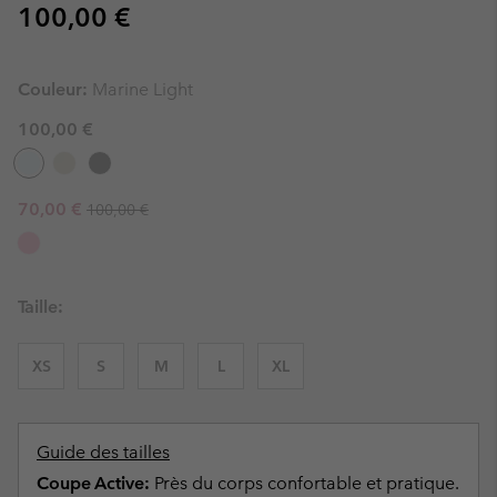
Regular price:
100,00 €
Couleur:
Marine Light
100,00 €
Regular price:
Sale price:
70,00 €
100,00 €
Taille:
XS
S
M
L
XL
Guide des tailles
Coupe Active:
Près du corps confortable et pratique.