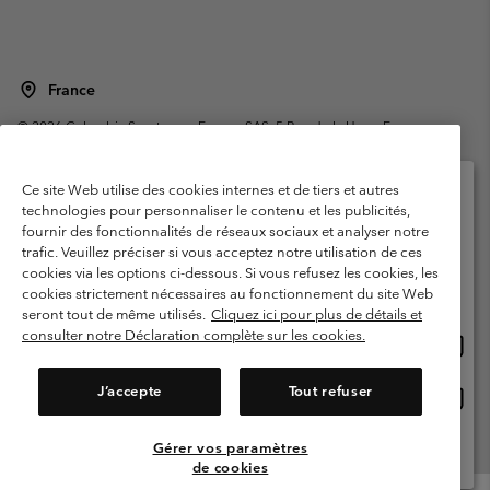
France
©
2026
Columbia Sportswear Europe SAS. 5 Rue de la Haye, Espace
Européen de l'entreprise 67300 Schiltigheim, France. Tous droits réservés.
Conditions d'utilisation
Conditions Générales de Vente
Ce site Web utilise des cookies internes et de tiers et autres
Garanties Légales
Politique de confidentialité
technologies pour personnaliser le contenu et les publicités,
fournir des fonctionnalités de réseaux sociaux et analyser notre
Veuillez sélectionner votre pays d’expédition et
Conditions d'utilisation - Membres
trafic. Veuillez préciser si vous acceptez notre utilisation de ces
votre langue
cookies via les options ci-dessous. Si vous refusez les cookies, les
Conditions D'utilisation - Contenu généré par l'utilisateur
Impressum
Achats en ligne disponibles
cookies strictement nécessaires au fonctionnement du site Web
Cookies
Public CBCR
seront tout de même utilisés.
Cliquez ici pour plus de détails et
consulter notre Déclaration complète sur les cookies.
Achat
United States
en
Service client: Lun - Sam de 9h à 13h et de 14h à 18h
(+)33159500000
ligne
J’accepte
Tout refuser
Achat
France
dispon
en
ligne
Gérer vos paramètres
Voir Tous Les Pays
dispon
de cookies