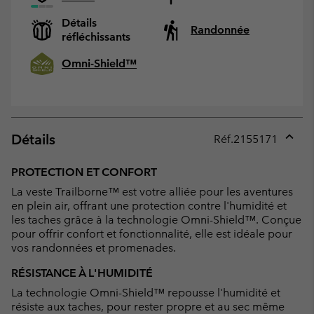
Détails
Randonnée
réfléchissants
Omni-Shield™
Détails
Réf.
2155171
Expan
or
PROTECTION ET CONFORT
collap
La veste Trailborne™ est votre alliée pour les aventures
sectio
en plein air, offrant une protection contre l'humidité et
les taches grâce à la technologie Omni-Shield™. Conçue
pour offrir confort et fonctionnalité, elle est idéale pour
vos randonnées et promenades.
RÉSISTANCE À L'HUMIDITÉ
La technologie Omni-Shield™ repousse l'humidité et
résiste aux taches, pour rester propre et au sec même