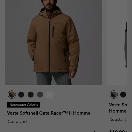
Veste Soft
Nouveaux Coloris
Homme
Veste Softshell Gate Racer™ II Homme
Résistant à 
Coup-vent
Regular pr
110,00 €