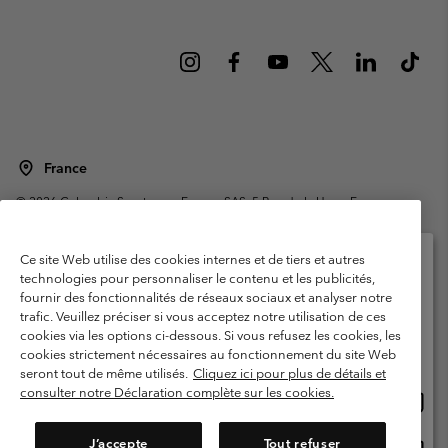
France
©
2026
Columbia Sportswear Europe SAS. 5 Rue de la Haye, Espace
Européen de l'entreprise 67300 Schiltigheim, France. Tous droits réservés.
Conditions d'utilisation
Conditions Générales de Vente
Ce site Web utilise des cookies internes et de tiers et autres
Garanties Légales
Politique de confidentialité
technologies pour personnaliser le contenu et les publicités,
fournir des fonctionnalités de réseaux sociaux et analyser notre
Veuillez sélectionner votre pays d’expédition et
Conditions d'utilisation - Membres
trafic. Veuillez préciser si vous acceptez notre utilisation de ces
votre langue
cookies via les options ci-dessous. Si vous refusez les cookies, les
Conditions D'utilisation - Contenu généré par l'utilisateur
Impressum
Achats en ligne disponibles
cookies strictement nécessaires au fonctionnement du site Web
Cookies
Public CBCR
seront tout de même utilisés.
Cliquez ici pour plus de détails et
consulter notre Déclaration complète sur les cookies.
Achat
United States
en
Service client: Lun - Sam de 9h à 13h et de 14h à 18h
(+)33159500000
ligne
J’accepte
Tout refuser
Achat
France