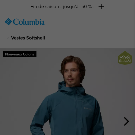
Fin de saison : jusqu'à -50 % !
SKIP
Columbia
TO
Sportswear
CONTENT
Vestes Softshell
SKIP
TO
MAIN
Nouveaux Coloris
NAV
SKIP
TO
SEARCH