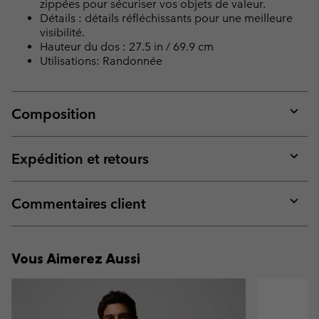
zippées pour sécuriser vos objets de valeur.
Détails : détails réfléchissants pour une meilleure
visibilité.
Hauteur du dos : 27.5 in / 69.9 cm
Utilisations: Randonnée
Composition
Expan
or
collap
Expédition et retours
sectio
Expan
or
collap
Commentaires client
sectio
Expan
or
collap
Vous Aimerez Aussi
sectio