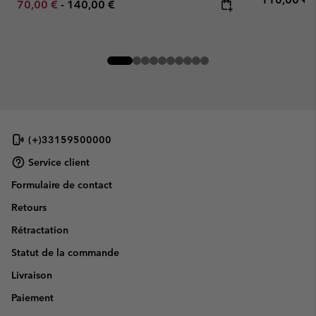
Minimum sale price:
Maximum price:
70,00 €
-
140,00 €
(+)33159500000
Service client
Formulaire de contact
Retours
Rétractation
Statut de la commande
Livraison
Paiement