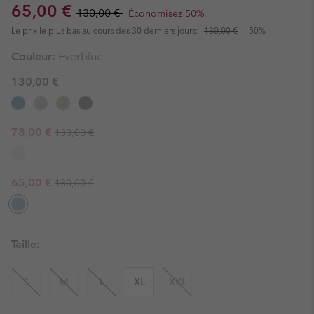
Sale price:
Regular price:
65,00 €
130,00 €
Économisez 50%
Le prix le plus bas au cours des 30 derniers jours:
130,00 €
-50%
Couleur:
Everblue
130,00 €
Regular price:
Sale price:
78,00 €
130,00 €
Regular price:
Sale price:
65,00 €
130,00 €
Taille:
S
M
L
XL
XXL