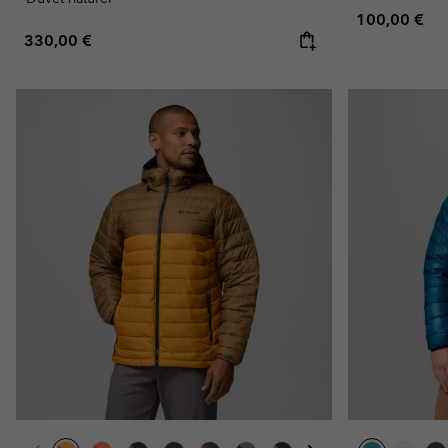
Regular pric
100,00 €
Regular price:
330,00 €