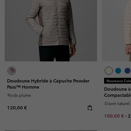
Doudoune Hybride à Capuche Powder
Nouveaux Color
Pass™ Homme
Doudoune à
Compactabl
Poids plume
Duvet naturel
Regular price:
120,00 €
Minimum sal
M
100,00 €
-
2