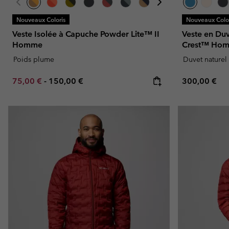
Nouveaux Coloris
Nouveaux Color
Veste Isolée à Capuche Powder Lite™ II
Veste en Du
Homme
Crest™ Ho
Poids plume
Duvet naturel
Minimum sale price:
Maximum price:
Regular pric
75,00 €
-
150,00 €
300,00 €