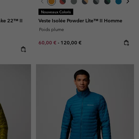
Nouveaux Coloris
ake 22™ II
Veste Isolée Powder Lite™ II Homme
Poids plume
Minimum sale price:
Maximum price:
60,00 €
-
120,00 €