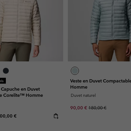
Veste en Duvet Compactable
is
Homme
 Capuche en Duvet
e Corelite™ Homme
Duvet naturel
Sale price:
Regular price:
90,00 €
180,00 €
e price:
aximum price:
00,00 €