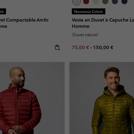
is
Nouveaux Coloris
vet Compactable Arctic
Veste en Duvet à Capuche L
mme
Homme
Duvet naturel
e:
Minimum sale price:
Maximum price:
75,00 €
-
150,00 €