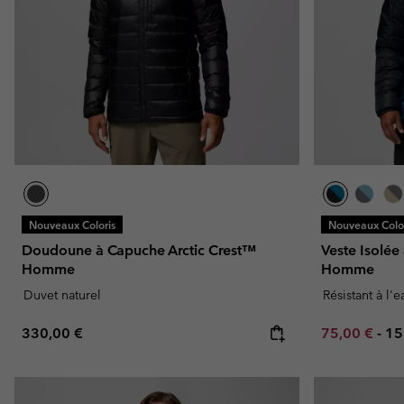
Omni-MAX™
Amaze™
Polaires
Polaires
Omni-MAX™
Polaires Techniques
Polaires Techniques
Polaires Sherpa
Polaires Sherpa
Polaires Casual
Polaires Casual
Polaires sans manche
Polaires sans manche
Nouveaux Coloris
Nouveaux Color
Doudoune à Capuche Arctic Crest™
Veste Isolée
Homme
Homme
Duvet naturel
Résistant à l'
Regular price:
Minimum sal
Ma
330,00 €
75,00 €
-
15