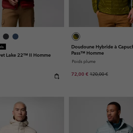
Doudoune Hybride à Capuc
is
Pass™ Homme
vet Lake 22™ II Homme
Poids plume
Sale price:
Regular price:
72,00 €
120,00 €
e: