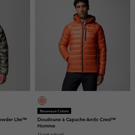
Nouveaux Coloris
Powder Lite™
Doudoune à Capuche Arctic Crest™
Homme
Duvet naturel