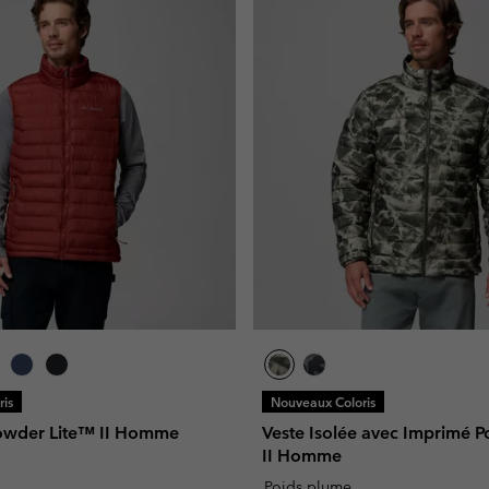
is
Nouveaux Coloris
 Powder Lite™ II Homme
Veste Isolée avec Imprimé 
II Homme
Poids plume