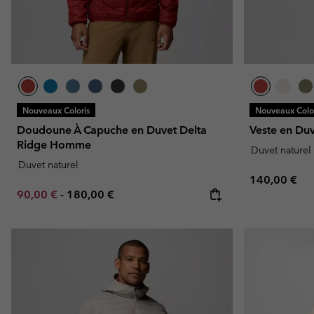
Nouveaux Coloris
Nouveaux Color
Doudoune À Capuche en Duvet Delta
Veste en Du
Ridge Homme
Duvet naturel
Duvet naturel
Regular pric
140,00 €
Minimum sale price:
Maximum price:
90,00 €
-
180,00 €