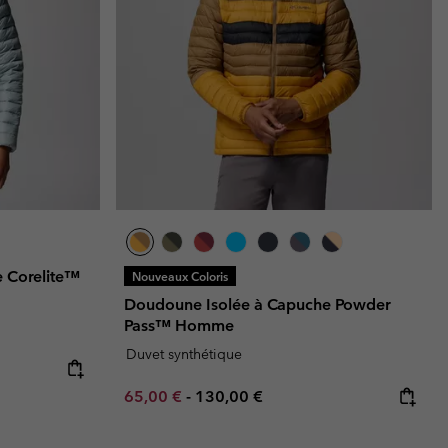
 Corelite™
Nouveaux Coloris
Doudoune Isolée à Capuche Powder
Pass™ Homme
Duvet synthétique
Minimum sale price:
Maximum price:
65,00 €
-
130,00 €