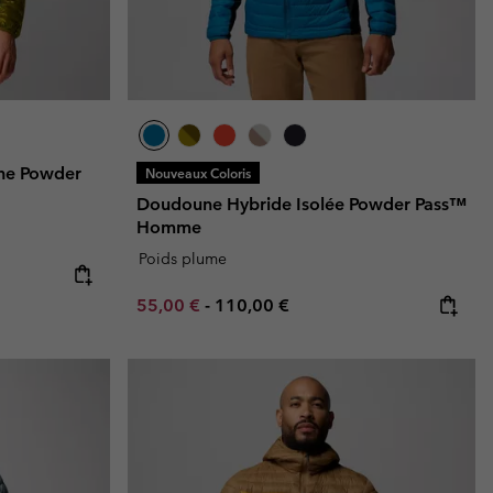
he Powder
Nouveaux Coloris
Doudoune Hybride Isolée Powder Pass™
Homme
Poids plume
Minimum sale price:
Maximum price:
55,00 €
-
110,00 €