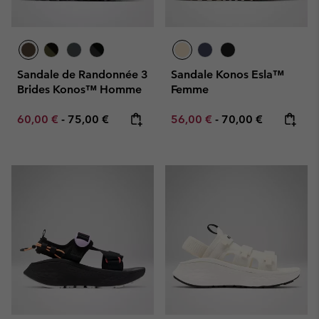
Sandale de Randonnée 3
Sandale Konos Esla™
Brides Konos™ Homme
Femme
Minimum sale price:
Maximum price:
Minimum sale price:
Maximum price:
60,00 €
-
75,00 €
56,00 €
-
70,00 €