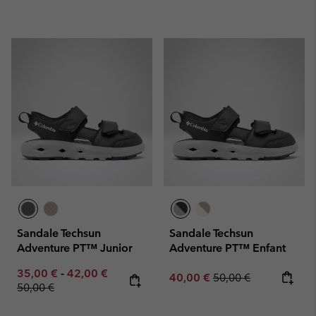
Sandale Techsun
Sandale Techsun
Adventure PT™ Junior
Adventure PT™ Enfant
Minimum sale price:
Maximum sale price:
Regular price:
35,00 €
-
42,00 €
Sale price:
Regular price:
40,00 €
50,00 €
50,00 €