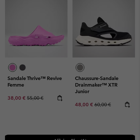
Sandale Thrive™ Revive
Chaussure-Sandale
Femme
Drainmaker™ XTR
Junior
Sale price:
Regular price:
38,00 €
55,00 €
Sale price:
Regular price:
48,00 €
60,00 €