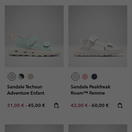
Sandale Techsun
Sandale Peakfreak
Adventure Enfant
Roam™ Femme
Minimum sale price:
Maximum price:
Minimum sale price:
Maximum price:
31,00 €
-
45,00 €
42,00 €
-
60,00 €