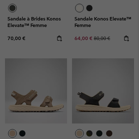
Sandale à Brides Konos
Sandale Konos Elevate™
Elevate™ Femme
Femme
Regular price:
Sale price:
Regular price:
70,00 €
64,00 €
80,00 €