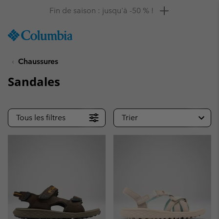
Remise de 10 % à saisir
SKIP
Columbia
TO
Sportswear
CONTENT
Chaussures
SKIP
TO
Sandales
MAIN
NAV
SKIP
Tous les filtres
Trier
TO
SEARCH