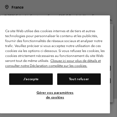
France
©
2026
Columbia Sportswear Europe SAS. 5 Rue de la Haye, Espace
Européen de l'entreprise 67300 Schiltigheim, France. Tous droits réservés.
Conditions d'utilisation
Conditions Générales de Vente
Ce site Web utilise des cookies internes et de tiers et autres
Garanties Légales
Politique de confidentialité
technologies pour personnaliser le contenu et les publicités,
fournir des fonctionnalités de réseaux sociaux et analyser notre
Veuillez sélectionner votre pays d’expédition et
Conditions d'utilisation - Membres
trafic. Veuillez préciser si vous acceptez notre utilisation de ces
votre langue
cookies via les options ci-dessous. Si vous refusez les cookies, les
Conditions D'utilisation - Contenu généré par l'utilisateur
Impressum
Achats en ligne disponibles
cookies strictement nécessaires au fonctionnement du site Web
Cookies
Public CBCR
seront tout de même utilisés.
Cliquez ici pour plus de détails et
consulter notre Déclaration complète sur les cookies.
Achat
United States
en
Service client: Lun - Sam de 9h à 13h et de 14h à 18h
(+)33159500000
ligne
J’accepte
Tout refuser
Achat
France
dispon
en
ligne
Gérer vos paramètres
Voir Tous Les Pays
dispon
de cookies
Menu
Rechercher
Connexion
Mini
Cart