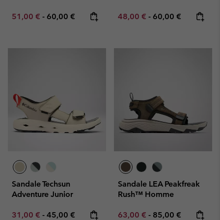
Minimum sale price:
Maximum price:
Minimum sale price:
Maximum price:
51,00 €
-
60,00 €
48,00 €
-
60,00 €
Sandale Techsun
Sandale LEA Peakfreak
Adventure Junior
Rush™ Homme
Minimum sale price:
Maximum price:
Minimum sale price:
Maximum price:
31,00 €
-
45,00 €
63,00 €
-
85,00 €