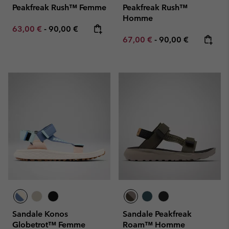
Peakfreak Rush™ Femme
Peakfreak Rush™
Homme
Minimum sale price:
Maximum price:
63,00 €
-
90,00 €
Minimum sale price:
Maximum price:
67,00 €
-
90,00 €
Sandale Konos
Sandale Peakfreak
Globetrot™ Femme
Roam™ Homme