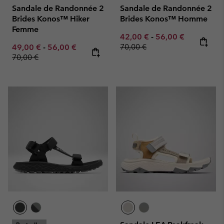
Sandale de Randonnée 2
Sandale de Randonnée 2
Brides Konos™ Hiker
Brides Konos™ Homme
Femme
Minimum sale price:
Maximum sale pric
Regular pr
42,00 €
-
56,00 €
Minimum sale price:
Maximum sale price:
Regular price:
70,00 €
49,00 €
-
56,00 €
70,00 €