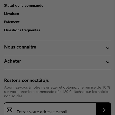
Statut de la commande
Livraison
Paiement
Questions fréquentes
Nous connaitre
Acheter
Restons connecté(e)s
Abonnez-vous à notre newsletter et obtenez une remise de 10 %
sur votre première commande dès 120 € d’achats sur les articles
non soldés.
Inscription
par