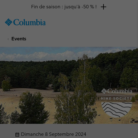
Remise de 10 % à saisir
SKIP
Columbia
TO
Sportswear
CONTENT
Events
SKIP
TO
MAIN
NAV
SKIP
TO
SEARCH
Dimanche 8 Septembre 2024
calendar_month