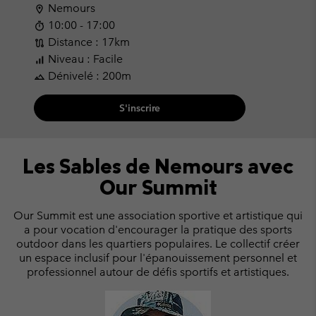
Nemours
location_on
10:00 - 17:00
timer
Distance : 17km
route
Niveau : Facile
signal_cellular_alt
Dénivelé : 200m
landscape
S'inscrire
Les Sables de Nemours
avec
Our Summit
Our Summit est une association sportive et artistique qui
a pour vocation d'encourager la pratique des sports
outdoor dans les quartiers populaires. Le collectif créer
un espace inclusif pour l'épanouissement personnel et
professionnel autour de défis sportifs et artistiques.