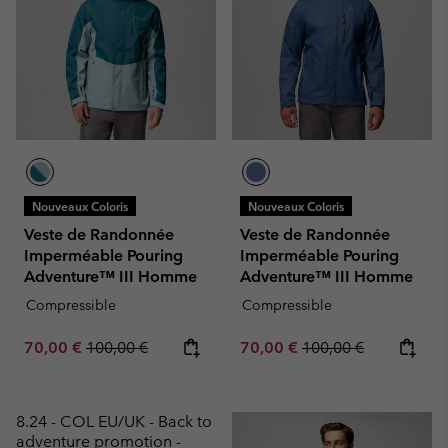
Nouveaux Coloris
Nouveaux Coloris
Veste de Randonnée
Veste de Randonnée
Imperméable Pouring
Imperméable Pouring
Adventure™ III Homme
Adventure™ III Homme
Compressible
Compressible
Sale price:
Regular price:
Sale price:
Regular price:
70,00 €
100,00 €
70,00 €
100,00 €
8.24 - COL EU/UK - Back to
adventure promotion -