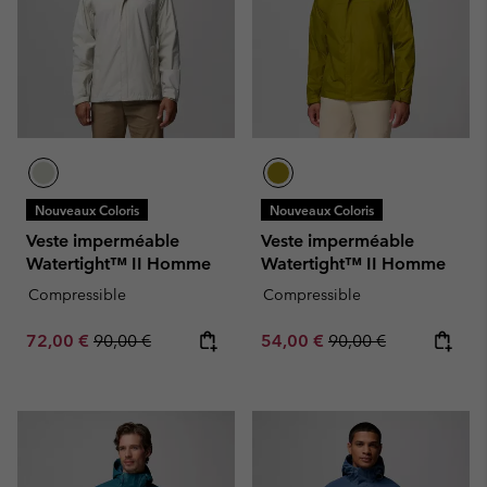
Nouveaux Coloris
Nouveaux Coloris
Veste imperméable
Veste imperméable
Watertight™ II Homme
Watertight™ II Homme
Compressible
Compressible
Sale price:
Regular price:
Sale price:
Regular price:
72,00 €
90,00 €
54,00 €
90,00 €