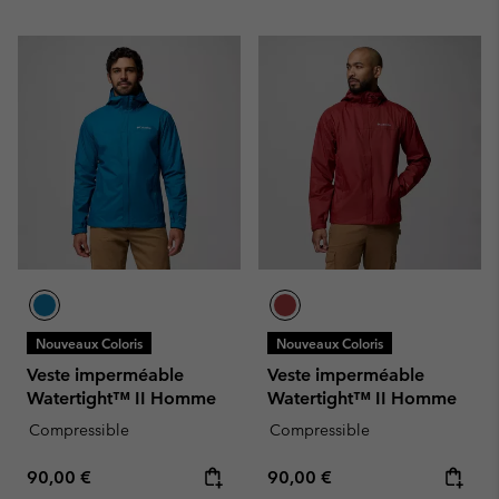
Nouveaux Coloris
Nouveaux Coloris
Veste imperméable
Veste imperméable
Watertight™ II Homme
Watertight™ II Homme
Compressible
Compressible
Regular price:
Regular price:
90,00 €
90,00 €