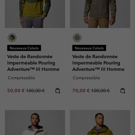
Nouveaux Coloris
Nouveaux Coloris
Veste de Randonnée
Veste de Randonnée
Imperméable Pouring
Imperméable Pouring
Adventure™ III Homme
Adventure™ III Homme
Compressible
Compressible
Sale price:
Regular price:
Sale price:
Regular price:
50,00 €
100,00 €
70,00 €
100,00 €