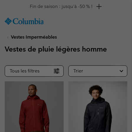
Remise de 10 % à saisir
SKIP
Columbia
TO
Sportswear
CONTENT
Vestes Imperméables
SKIP
TO
Vestes de pluie légères homme
MAIN
NAV
SKIP
Tous les filtres
Trier
TO
SEARCH