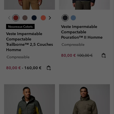
Veste Imperméable
Nouveaux Coloris
Compactable
Veste Imperméable
Pouration™ II Homme
Compactable
Trailborne™ 2,5 Couches
Compressible
Homme
Sale price:
Regular price:
80,00 €
100,00 €
Compressible
Minimum sale price:
Maximum price:
80,00 €
-
160,00 €