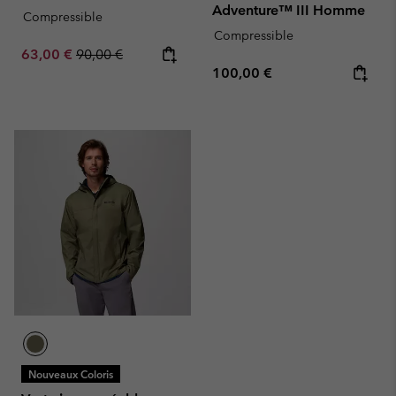
Adventure™ III Homme
Compressible
Compressible
Sale price:
Regular price:
63,00 €
90,00 €
Regular price:
100,00 €
Nouveaux Coloris