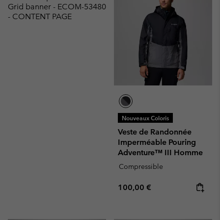
Grid banner - ECOM-53480
- CONTENT PAGE
Nouveaux Coloris
Veste de Randonnée
Imperméable Pouring
Adventure™ III Homme
Compressible
Regular price:
100,00 €