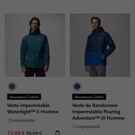
Nouveaux Coloris
Nouveaux Coloris
Veste imperméable
Veste de Randonnée
Watertight™ II Homme
Imperméable Pouring
Adventure™ III Homme
Compressible
Compressible
Sale price:
Regular price:
72,00 €
90,00 €