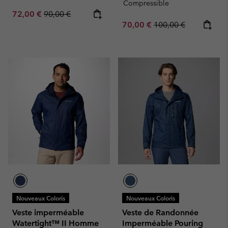
Compressible
Sale price:
Regular price:
72,00 €
90,00 €
Sale price:
Regular price:
70,00 €
100,00 €
Nouveaux Coloris
Nouveaux Coloris
Veste imperméable
Veste de Randonnée
Watertight™ II Homme
Imperméable Pouring