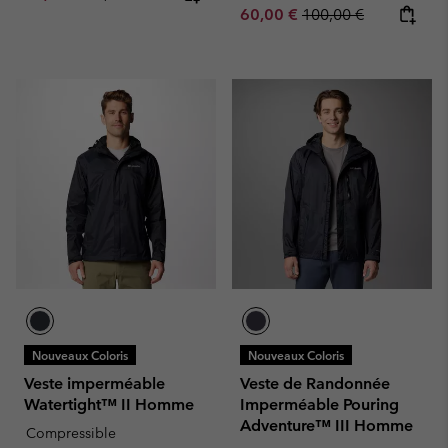
Sale price:
Regular price:
60,00 €
100,00 €
Nouveaux Coloris
Nouveaux Coloris
Veste imperméable
Veste de Randonnée
Watertight™ II Homme
Imperméable Pouring
Adventure™ III Homme
Compressible