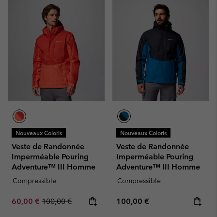
Nouveaux Coloris
Nouveaux Coloris
Veste de Randonnée
Veste de Randonnée
Imperméable Pouring
Imperméable Pouring
Adventure™ III Homme
Adventure™ III Homme
Compressible
Compressible
Sale price:
Regular price:
Regular price:
60,00 €
100,00 €
100,00 €