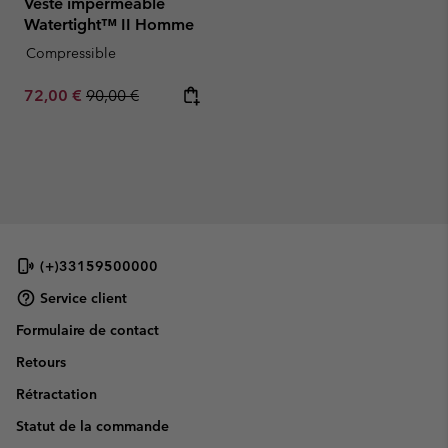
Veste imperméable
Watertight™ II Homme
Compressible
Sale price:
Regular price:
72,00 €
90,00 €
(+)33159500000
Service client
Formulaire de contact
Retours
Rétractation
Statut de la commande