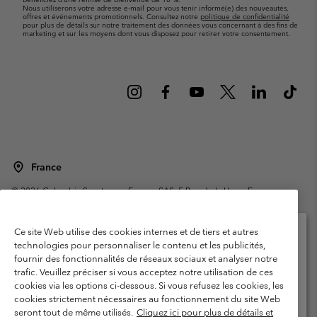
Nous utiliserons votre adresse e-mail pour vous tenir informé(e) des nouveautés,
offres et événements promotionnels. Consultez notre
politique de confidentialité
pour plus de détails sur notre traitement des données vous concernant à des fins de
marketing et sur les moyens dont vous disposez pour retirer votre consentement.
France
©
2026
Columbia Sportswear Europe SAS. 5 Rue de la Haye, Espace
Européen de l'entreprise 67300 Schiltigheim, France. Tous droits réservés.
Conditions d'utilisation
Conditions Générales de Vente
Ce site Web utilise des cookies internes et de tiers et autres
Garanties Légales
Politique de confidentialité
technologies pour personnaliser le contenu et les publicités,
fournir des fonctionnalités de réseaux sociaux et analyser notre
Veuillez sélectionner votre pays d’expédition et
Conditions d'utilisation - Membres
trafic. Veuillez préciser si vous acceptez notre utilisation de ces
votre langue
cookies via les options ci-dessous. Si vous refusez les cookies, les
Conditions D'utilisation - Contenu généré par l'utilisateur
Impressum
Achats en ligne disponibles
cookies strictement nécessaires au fonctionnement du site Web
Cookies
Public CBCR
seront tout de même utilisés.
Cliquez ici pour plus de détails et