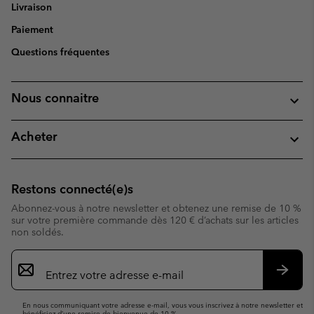
Livraison
Paiement
Questions fréquentes
Nous connaitre
Acheter
Restons connecté(e)s
Abonnez-vous à notre newsletter et obtenez une remise de 10 %
sur votre première commande dès 120 € d’achats sur les articles
non soldés.
Inscription
par
e-
S’abo
mail
En nous communiquant votre adresse e-mail, vous vous inscrivez à notre newsletter et
bénéficiez d’une remise de bienvenue de 10 %.