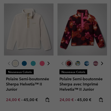
Nouveaux Coloris
Nouveaux Coloris
Polaire Semi-boutonnée
Polaire Semi-boutonnée
Sherpa Helvetia™ II
Sherpa avec Imprimé
Junior
Helvetia™ II Junior
Minimum sale price:
Maximum price:
Minimum sale price:
Maximum price:
24,00 €
-
45,00 €
24,00 €
-
45,00 €