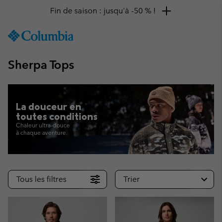
Remise de 10 % à saisir
SKIP
Columbia
TO
Sportswear
CONTENT
Sherpa Tops
SKIP
TO
MAIN
NAV
La douceur en
SKIP
toutes conditions
TO
Chaleur ultra-douce
SEARCH
à chaque aventure.
Tous les filtres
Trier