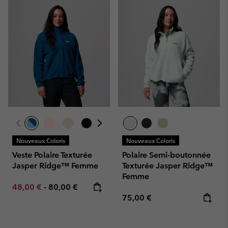
Nouveaux Coloris
Nouveaux Coloris
Veste Polaire Texturée
Polaire Semi-boutonnée
Jasper Ridge™ Femme
Texturée Jasper Ridge™
Femme
Minimum sale price:
Maximum price:
48,00 €
-
80,00 €
Regular price:
75,00 €