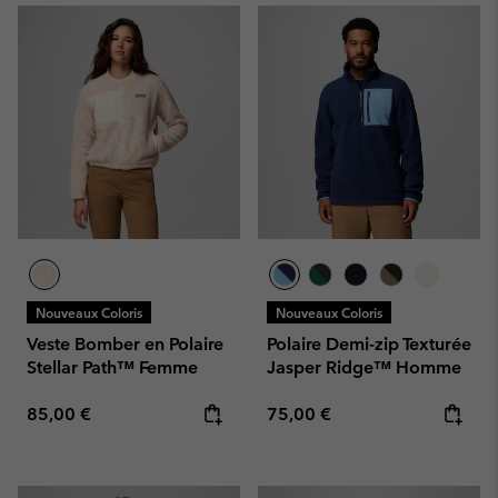
Nouveaux Coloris
Nouveaux Coloris
Veste Bomber en Polaire
Polaire Demi-zip Texturée
Stellar Path™ Femme
Jasper Ridge™ Homme
Regular price:
Regular price:
85,00 €
75,00 €