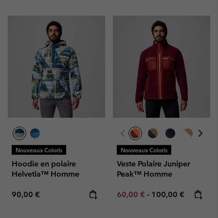
Nouveaux Coloris
Nouveaux Coloris
Hoodie en polaire
Veste Polaire Juniper
Helvetia™ Homme
Peak™ Homme
Regular price:
Minimum sale price:
Maximum price:
90,00 €
60,00 €
-
100,00 €