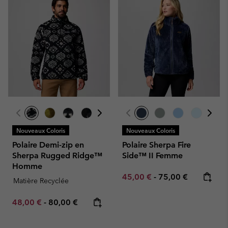
Nouveaux Coloris
Nouveaux Coloris
Polaire Demi-zip en
Polaire Sherpa Fire
Sherpa Rugged Ridge™
Side™ II Femme
Homme
Minimum sale price:
Maximum price:
45,00 €
-
75,00 €
Matière Recyclée
Minimum sale price:
Maximum price:
48,00 €
-
80,00 €