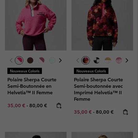
Nouveaux Coloris
Nouveaux Coloris
Polaire Sherpa Courte
Polaire Sherpa Courte
Semi-Boutonnée en
Semi-boutonnée avec
Helvetia™ II Femme
Imprimé Helvetia™ II
Femme
Minimum sale price:
Maximum price:
35,00 €
-
80,00 €
Minimum sale price:
Maximum price:
35,00 €
-
80,00 €