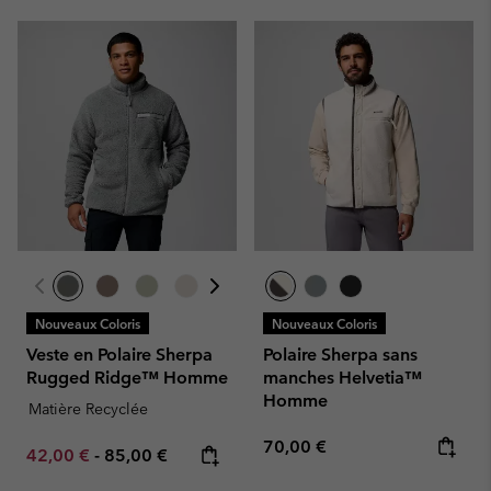
Nouveaux Coloris
Nouveaux Coloris
Veste en Polaire Sherpa
Polaire Sherpa sans
Rugged Ridge™ Homme
manches Helvetia™
Homme
Matière Recyclée
Regular price:
70,00 €
Minimum sale price:
Maximum price:
42,00 €
-
85,00 €