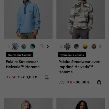
Nouveaux Coloris
Nouveaux Coloris
Polaire Streetwear
Polaire Streetwear avec
Helvetia™ Homme
Imprimé Helvetia™
Homme
Minimum sale price:
Maximum price:
37,50 €
-
80,00 €
Minimum sale price:
Maximum price:
37,50 €
-
80,00 €