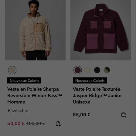
Nouveaux Coloris
Nouveaux Coloris
Veste en Polaire Sherpa
Veste Polaire Texturée
Réversible Winter Pass™
Jasper Ridge™ Junior
Homme
Unisexe
Réversible
Regular price:
55,00 €
Sale price:
Regular price:
50,00 €
100,00 €