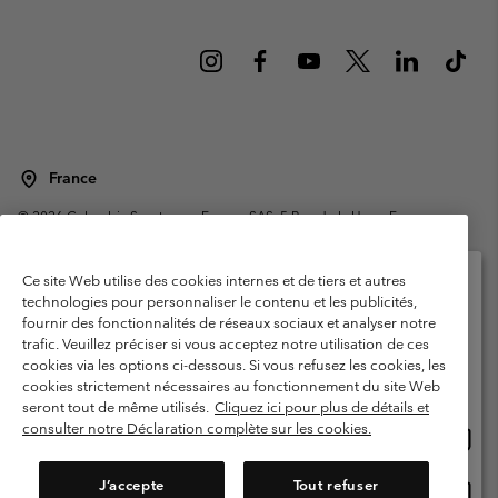
France
©
2026
Columbia Sportswear Europe SAS. 5 Rue de la Haye, Espace
Européen de l'entreprise 67300 Schiltigheim, France. Tous droits réservés.
Conditions d'utilisation
Conditions Générales de Vente
Ce site Web utilise des cookies internes et de tiers et autres
Garanties Légales
Politique de confidentialité
technologies pour personnaliser le contenu et les publicités,
fournir des fonctionnalités de réseaux sociaux et analyser notre
Veuillez sélectionner votre pays d’expédition et
Conditions d'utilisation - Membres
trafic. Veuillez préciser si vous acceptez notre utilisation de ces
votre langue
cookies via les options ci-dessous. Si vous refusez les cookies, les
Conditions D'utilisation - Contenu généré par l'utilisateur
Impressum
Achats en ligne disponibles
cookies strictement nécessaires au fonctionnement du site Web
Cookies
Public CBCR
seront tout de même utilisés.
Cliquez ici pour plus de détails et
consulter notre Déclaration complète sur les cookies.
Achat
United States
en
Service client: Lun - Sam de 9h à 13h et de 14h à 18h
(+)33159500000
ligne
J’accepte
Tout refuser
Achat
France