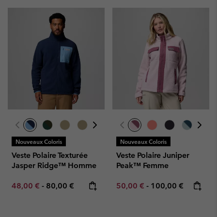
Nouveaux Coloris
Nouveaux Coloris
Veste Polaire Texturée
Veste Polaire Juniper
Jasper Ridge™ Homme
Peak™ Femme
Minimum sale price:
Maximum price:
Minimum sale price:
Maximum price:
48,00 €
-
80,00 €
50,00 €
-
100,00 €