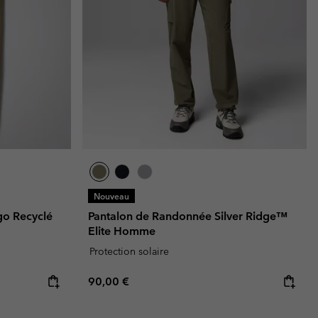
Nouveau
go Recyclé
Pantalon de Randonnée Silver Ridge™
Elite Homme
Protection solaire
Regular price:
90,00 €