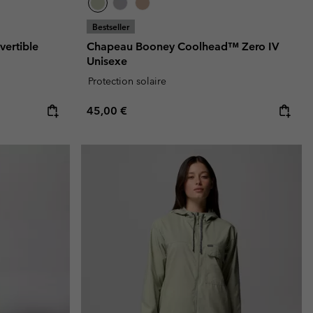
Bestseller
ertible
Chapeau Booney Coolhead™ Zero IV
Unisexe
Protection solaire
Regular price:
45,00 €