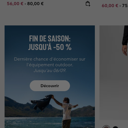
Minimum sale price:
Maximum price:
56,00 €
-
80,00 €
Minimum sal
Ma
60,00 €
-
75
FIN DE SAISON:
JUSQU’À -50 %
Dernière chance d'économiser sur
l'équipement outdoor.
Jusqu'au 06/09.
Découvrir