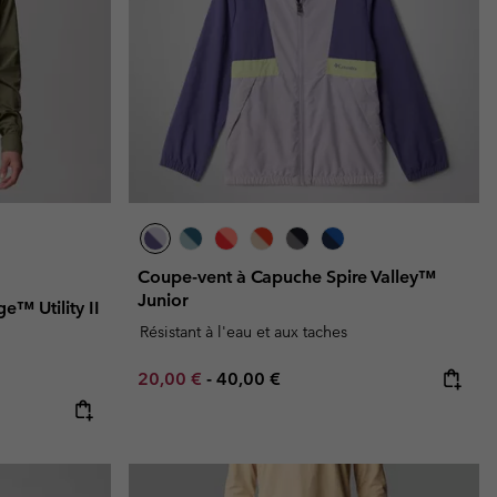
ours de cou
ours de cou
Guide Des Articles Imperméables
Guide Des Articles Imperméables
i & d'hiver
i & d'Hiver
 grandes tailles
articles femme
articles homme
Coupe-vent à Capuche Spire Valley™
Junior
e™ Utility II
Résistant à l'eau et aux taches
Minimum sale price:
Maximum price:
20,00 €
-
40,00 €