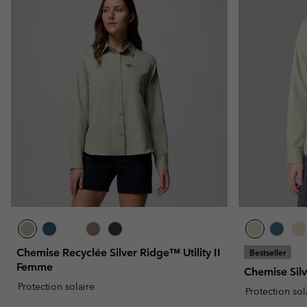
Chemise Recyclée Silver Ridge™ Utility II
Bestseller
Femme
Chemise Sil
Protection solaire
Protection sol