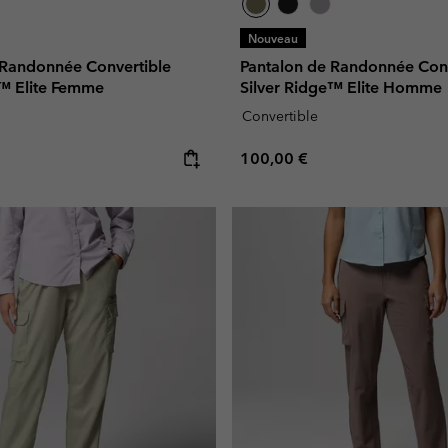
Nouveau
 Randonnée Convertible
Pantalon de Randonnée Conv
e™ Elite Femme
Silver Ridge™ Elite Homme
Convertible
e:
Regular price:
100,00 €