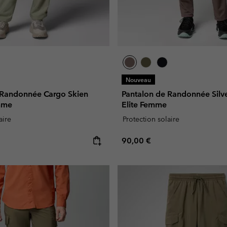
Nouveau
 Randonnée Cargo Skien
Pantalon de Randonnée Sil
mme
Elite Femme
aire
Protection solaire
e:
Regular price:
90,00 €