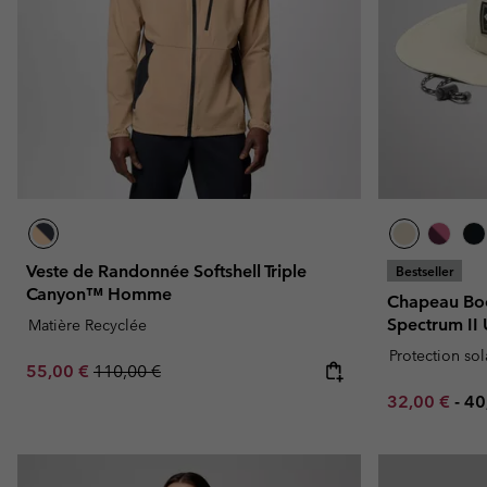
Omni-MAX™
Amaze™
Polaires
Polaires
Omni-MAX™
Polaires Techniques
Polaires Techniques
Polaires Sherpa
Polaires Sherpa
Polaires Casual
Polaires Casual
Polaires sans manche
Polaires sans manche
Veste de Randonnée Softshell Triple
Bestseller
Canyon™ Homme
Chapeau Bo
Spectrum II
Matière Recyclée
Protection sol
Sale price:
Regular price:
55,00 €
110,00 €
Minimum sal
Ma
32,00 €
-
40