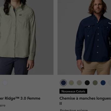
Nouveaux Coloris
ver Ridge™ 3.0 Femme
Chemise à manches longu
II
aire
Protection solaire