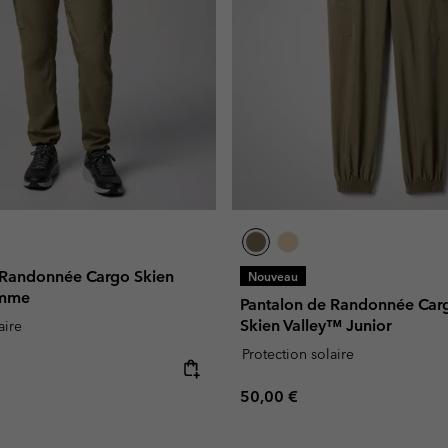
 Randonnée Cargo Skien
Nouveau
omme
Pantalon de Randonnée Car
Skien Valley™ Junior
aire
Protection solaire
e:
Regular price:
50,00 €