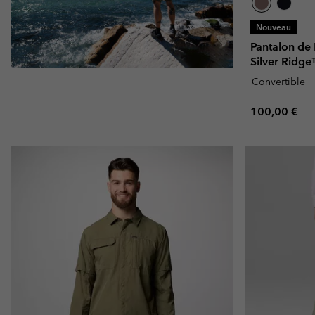
Nouveau
Pantalon de
Silver Ridg
Convertible
Regular pric
100,00 €