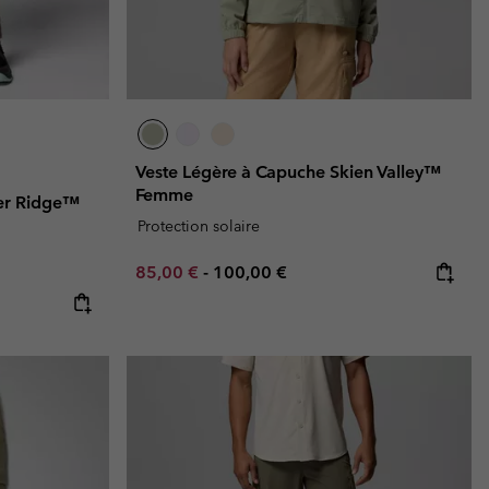
Veste Légère à Capuche Skien Valley™
Femme
ver Ridge™
Protection solaire
Minimum sale price:
Maximum price:
85,00 €
-
100,00 €