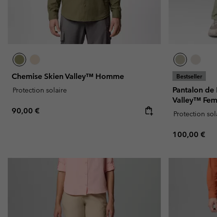
Chemise Skien Valley™ Homme
Bestseller
Pantalon de
Protection solaire
Valley™ Fe
Regular price:
90,00 €
Protection sol
Regular pric
100,00 €