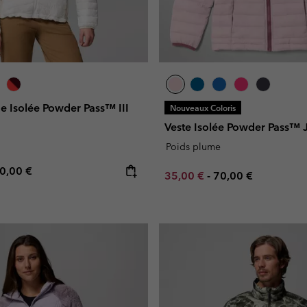
e Isolée Powder Pass™ III
Nouveaux Coloris
Veste Isolée Powder Pass™ 
Poids plume
e price:
ximum price:
0,00 €
Minimum sale price:
Maximum price:
35,00 €
-
70,00 €