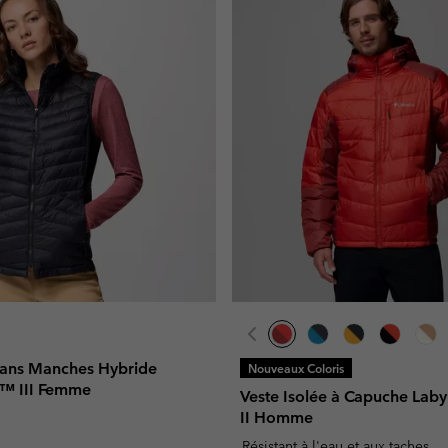
ans Manches Hybride
Nouveaux Coloris
™ III Femme
Veste Isolée à Capuche Lab
II Homme
Résistant à l'eau et aux taches