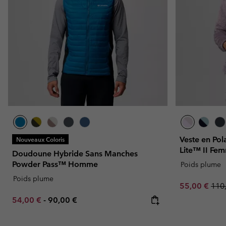
Veste en Po
Nouveaux Coloris
Lite™ II Fe
Doudoune Hybride Sans Manches
Powder Pass™ Homme
Poids plume
Poids plume
Sale price:
Regu
55,00 €
110
Minimum sale price:
Maximum price:
54,00 €
-
90,00 €