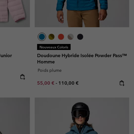
Nouveaux Coloris
Junior
Doudoune Hybride Isolée Powder Pass™
Homme
Poids plume
Minimum sale price:
Maximum price:
55,00 €
-
110,00 €