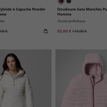
ybride à Capuche Powder
Doudoune Sans Manches Puf
emme
Homme
lée
Duvet synthétique
lar price:
Sale price:
Regular price:
,00 €
55,00 €
110,00 €