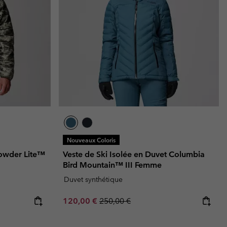
Nouveaux Coloris
Powder Lite™
Veste de Ski Isolée en Duvet Columbia
Bird Mountain™ III Femme
Duvet synthétique
Sale price:
Regular price:
120,00 €
250,00 €