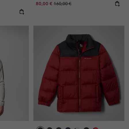
Sale price:
Regular price:
80,00 €
160,00 €