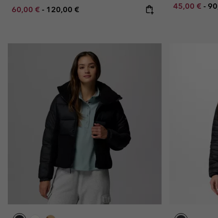
Minimum sal
Ma
45,00 €
-
90
Minimum sale price:
Maximum price:
60,00 €
-
120,00 €