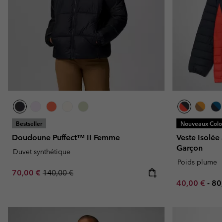
Omni-MAX™
Amaze™
Polaires
Polaires
Omni-MAX™
Polaires Techniques
Polaires Techniques
Polaires Sherpa
Polaires Sherpa
Polaires Casual
Polaires Casual
Polaires sans manche
Polaires sans manche
Bestseller
Nouveaux Color
Doudoune Puffect™ II Femme
Veste Isolée
Garçon
Duvet synthétique
Poids plume
Sale price:
Regular price:
70,00 €
140,00 €
Minimum sal
Ma
40,00 €
-
80