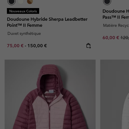
Doudoune H
Nouveaux Coloris
Pass™ II F
Doudoune Hybride Sherpa Leadbetter
Point™ II Femme
Matière Recyc
Duvet synthétique
Sale price:
Regu
60,00 €
120
Minimum sale price:
Maximum price:
75,00 €
-
150,00 €