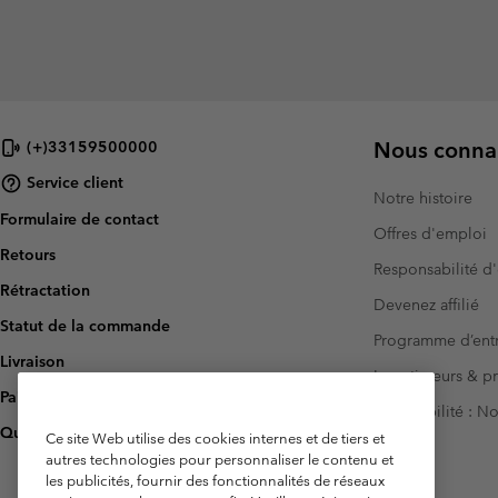
Nous connai
(+)33159500000
Service client
Notre histoire
Formulaire de contact
Offres d'emploi
Retours
Responsabilité d'
Rétractation
Devenez affilié
Statut de la commande
Programme d’entr
Livraison
Investisseurs & p
Paiement
Accessibilité : 
Questions fréquentes
Ce site Web utilise des cookies internes et de tiers et
autres technologies pour personnaliser le contenu et
les publicités, fournir des fonctionnalités de réseaux