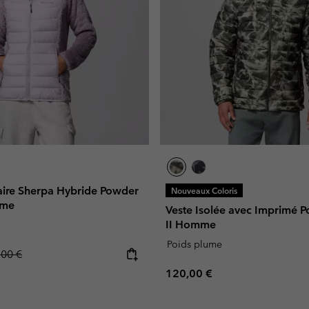
laire Sherpa Hybride Powder
Nouveaux Coloris
mme
Veste Isolée avec Imprimé 
II Homme
Poids plume
lar price:
,00 €
Regular price:
120,00 €