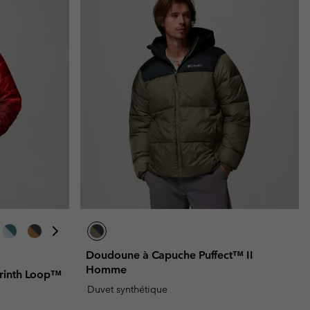
Doudoune à Capuche Puffect™ II
Homme
yrinth Loop™
Duvet synthétique