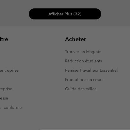
Afficher Plus (32)
tre
Acheter
Trouver un Magasin
Réduction étudiants
entreprise
Remise Travailleur Esssentiel
Promotions en cours
eprise
Guide des tailles
resse
Non conforme