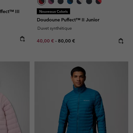
fect™ III
Nouveaux Coloris
Doudoune Puffect™ II Junior
Duvet synthétique
Minimum sale price:
Maximum price:
40,00 €
-
80,00 €