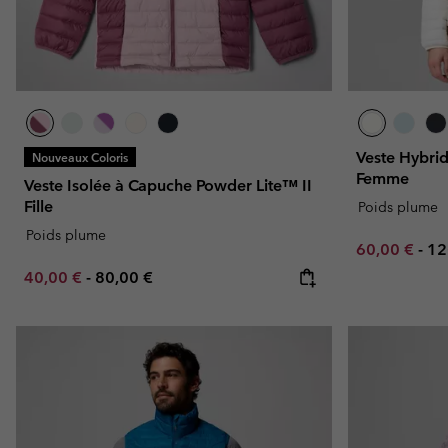
Veste Hybrid
Nouveaux Coloris
Femme
Veste Isolée à Capuche Powder Lite™ II
Fille
Poids plume
Poids plume
Minimum sal
Ma
60,00 €
-
12
Minimum sale price:
Maximum price:
40,00 €
-
80,00 €