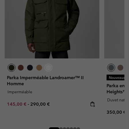
Parka Imperméable Landroamer™ II
Nouveaux Co
Homme
Parka en 
Heights™
Imperméable
Duvet natur
Minimum sale price:
Maximum price:
145,00 €
-
290,00 €
Regular pr
350,00 €