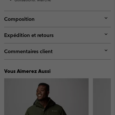
Composition
Expan
or
collap
Expédition et retours
sectio
Expan
or
collap
Commentaires client
sectio
Expan
or
collap
Vous Aimerez Aussi
sectio