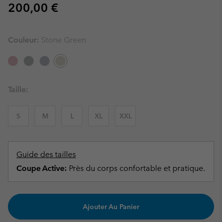
Regular price:
200,00 €
Couleur:
Stone Green
Taille:
S
M
L
XL
XXL
Guide des tailles
Coupe Active:
Près du corps confortable et pratique.
Ajouter Au Panier