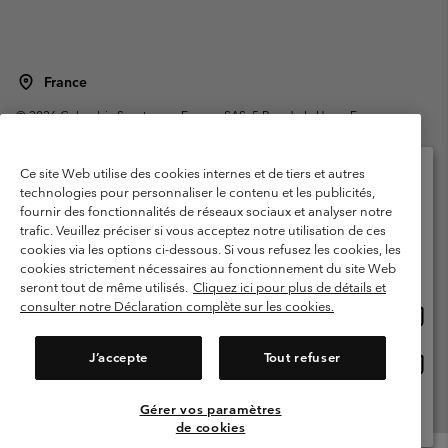
France
©
2026
Columbia Sportswear Europe SAS. 5 Rue de la Haye, Espace
Européen de l'entreprise 67300 Schiltigheim, France. Tous droits réservés.
Conditions d'utilisation
Conditions Générales de Vente
Ce site Web utilise des cookies internes et de tiers et autres
Garanties Légales
Politique de confidentialité
technologies pour personnaliser le contenu et les publicités,
fournir des fonctionnalités de réseaux sociaux et analyser notre
Veuillez sélectionner votre pays d’expédition et
Conditions d'utilisation - Membres
trafic. Veuillez préciser si vous acceptez notre utilisation de ces
votre langue
cookies via les options ci-dessous. Si vous refusez les cookies, les
Conditions D'utilisation - Contenu généré par l'utilisateur
Impressum
Achats en ligne disponibles
cookies strictement nécessaires au fonctionnement du site Web
Cookies
Public CBCR
seront tout de même utilisés.
Cliquez ici pour plus de détails et
consulter notre Déclaration complète sur les cookies.
Achat
United States
en
Service client: Lun - Sam de 9h à 13h et de 14h à 18h
(+)33159500000
ligne
J’accepte
Tout refuser
Achat
France
dispon
en
ligne
Gérer vos paramètres
Voir Tous Les Pays
dispon
de cookies