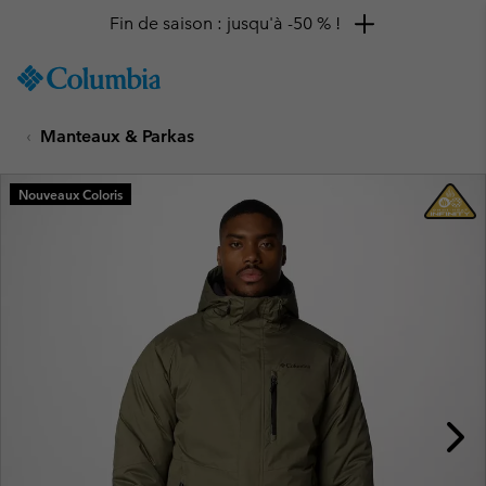
Fin de saison : jusqu'à -50 % !
SKIP
Columbia
TO
Sportswear
CONTENT
Manteaux & Parkas
SKIP
TO
MAIN
Nouveaux Coloris
NAV
SKIP
TO
SEARCH