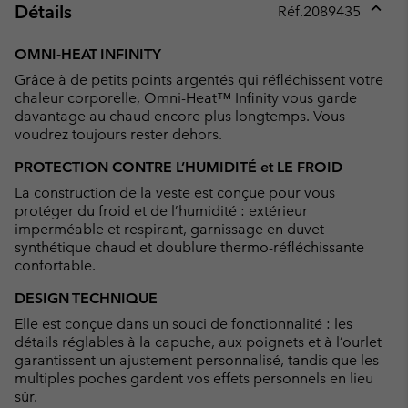
Détails
Réf.
2089435
Expan
or
OMNI-HEAT INFINITY
collap
Grâce à de petits points argentés qui réfléchissent votre
sectio
chaleur corporelle, Omni-Heat™ Infinity vous garde
davantage au chaud encore plus longtemps. Vous
voudrez toujours rester dehors.
PROTECTION CONTRE L’HUMIDITÉ et LE FROID
La construction de la veste est conçue pour vous
protéger du froid et de l’humidité : extérieur
imperméable et respirant, garnissage en duvet
synthétique chaud et doublure thermo-réfléchissante
confortable.
DESIGN TECHNIQUE
Elle est conçue dans un souci de fonctionnalité : les
détails réglables à la capuche, aux poignets et à l’ourlet
garantissent un ajustement personnalisé, tandis que les
multiples poches gardent vos effets personnels en lieu
sûr.