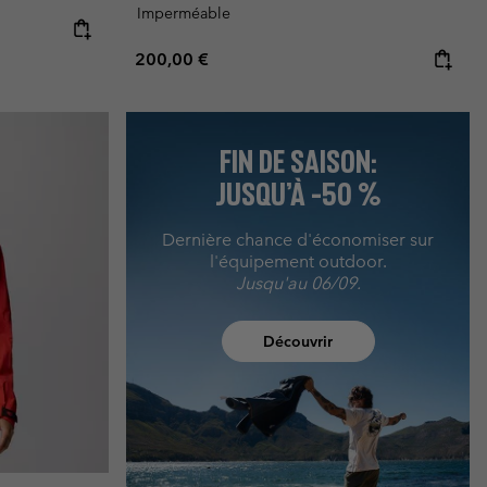
Imperméable
Regular price:
200,00 €
FIN DE SAISON:
JUSQU’À -50 %
Dernière chance d'économiser sur
l'équipement outdoor.
Jusqu'au 06/09.
Découvrir