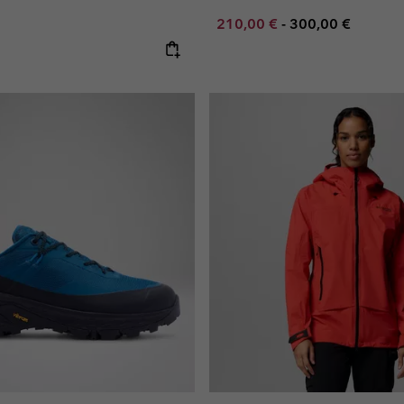
Minimum sale price:
Maximum price:
210,00 €
-
300,00 €
e: