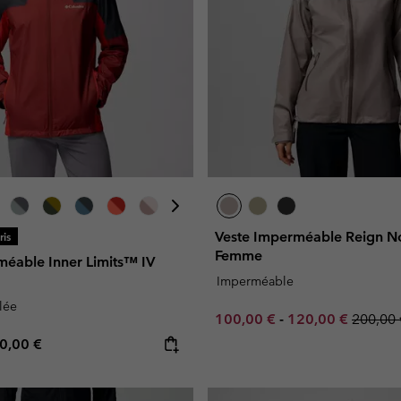
Veste Imperméable Reign N
is
Femme
méable Inner Limits™ IV
Imperméable
lée
Minimum sale price:
Maximum sale pr
Regular
100,00 €
-
120,00 €
200,00 
e price:
ximum price:
0,00 €