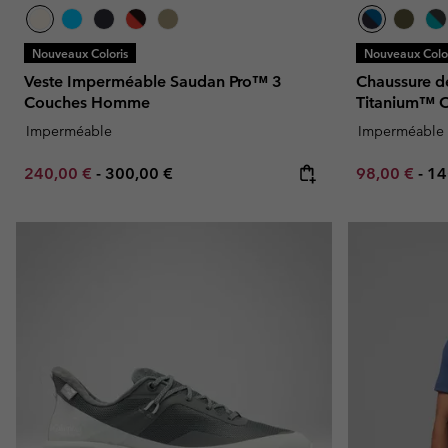
Nouveaux Coloris
Nouveaux Color
Veste Imperméable Saudan Pro™ 3
Chaussure d
Couches Homme
Titanium™
Imperméable
Imperméable
Minimum sale price:
Maximum price:
Minimum sal
Ma
240,00 €
-
300,00 €
98,00 €
-
14