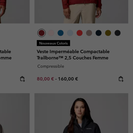
Nouveaux Coloris
table
Veste Imperméable Compactable
Homme
Trailborne™ 2,5 Couches Femme
Compressible
Minimum sale price:
Maximum price:
80,00 €
-
160,00 €