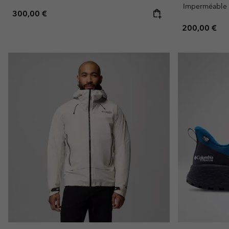
Imperméable
Regular price:
300,00 €
Regular pric
200,00 €