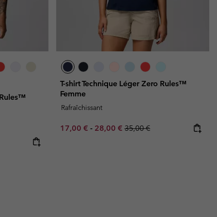
T-shirt Technique Léger Zero Rules™
Femme
o Rules™
Rafraîchissant
Minimum sale price:
Maximum sale price:
Regular price:
17,00 €
-
28,00 €
35,00 €