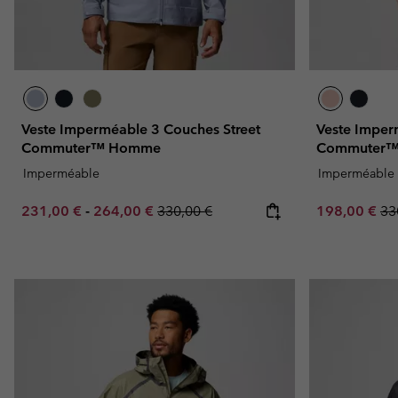
Veste Imperméable 3 Couches Street
Veste Imper
Commuter™ Homme
Commuter™
Imperméable
Imperméable
Minimum sale price:
Maximum sale price:
Regular price:
Sale price:
Re
231,00 €
-
264,00 €
330,00 €
198,00 €
33