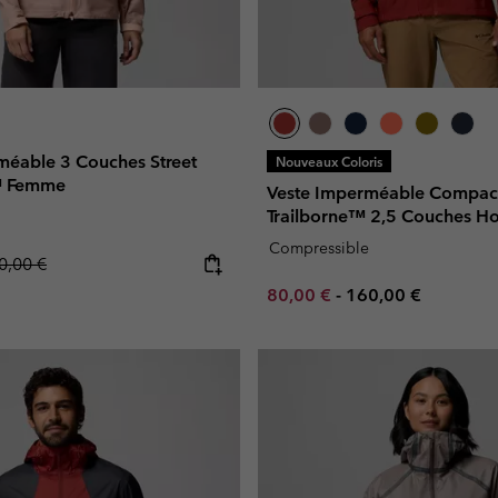
méable 3 Couches Street
Nouveaux Coloris
 Femme
Veste Imperméable Compac
Trailborne™ 2,5 Couches 
Compressible
gular price:
0,00 €
Minimum sale price:
Maximum price:
80,00 €
-
160,00 €