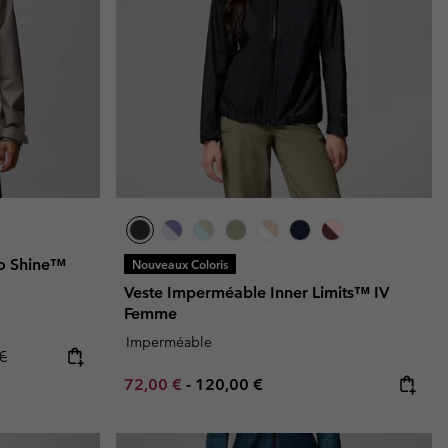
o Shine™
Nouveaux Coloris
Veste Imperméable Inner Limits™ IV
Femme
Imperméable
ice:
 price:
€
Minimum sale price:
Maximum price:
72,00 €
-
120,00 €