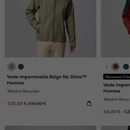
Veste Imperméable Reign No Shine™
Nouveaux Color
Homme
Veste Imper
Homme
Matière Recyclée
Matière Recyc
Sale price:
Regular price:
120,00 €
200,00 €
Minimum sal
Ma
60,00 €
-
12