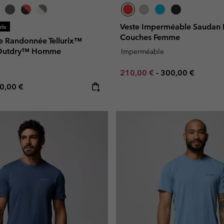
Veste Imperméable Saudan
is
Couches Femme
e Randonnée Tellurix™
 Outdry™ Homme
Imperméable
Minimum sale price:
Maximum price:
210,00 €
-
300,00 €
e price:
ximum price:
0,00 €