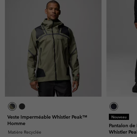
Veste Imperméable Whistler Peak™
Nouveau
Homme
Pantalon d
Whistler P
Matière Recyclée