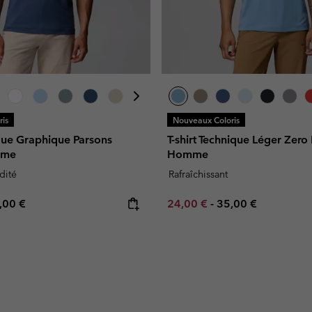
is
Nouveaux Coloris
que Graphique Parsons
T-shirt Technique Léger Zer
mme
Homme
dité
Rafraîchissant
e price:
ximum price:
Minimum sale price:
Maximum price:
,00 €
24,00 €
-
35,00 €