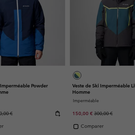
i Imperméable Powder
Veste de Ski Imperméable Li
mme
Homme
Imperméable
gular price:
Sale price:
Regular price:
0,00 €
150,00 €
300,00 €
er
Comparer