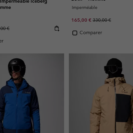
i Imperméable Iceberg
Homme
Imperméable
Sale price:
Regular price:
165,00 €
330,00 €
lar price:
,00 €
Comparer
er