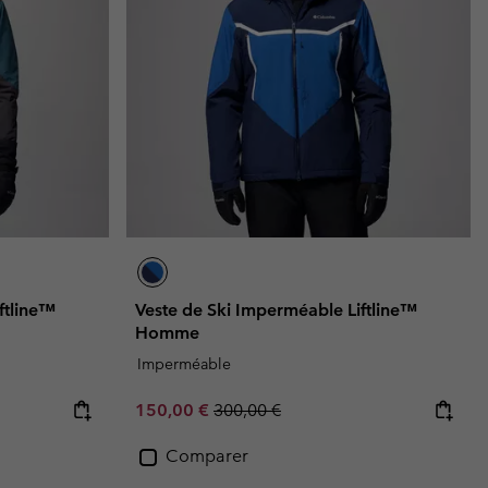
ftline™
Veste de Ski Imperméable Liftline™
Homme
Imperméable
Sale price:
Regular price:
150,00 €
300,00 €
Comparer