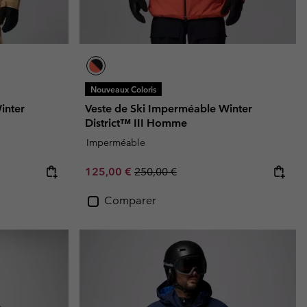
Nouveaux Coloris
inter
Veste de Ski Imperméable Winter
District™ III Homme
Imperméable
Sale price:
Regular price:
125,00 €
250,00 €
Comparer