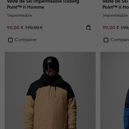
Veste de Ski Imperméable Iceberg
Veste de Sk
Point™ II Homme
Point™ II 
Imperméable
Imperméable
Sale price:
Regular price:
Sale price:
Regu
90,00 €
190,00 €
90,00 €
190
Comparer
Compar