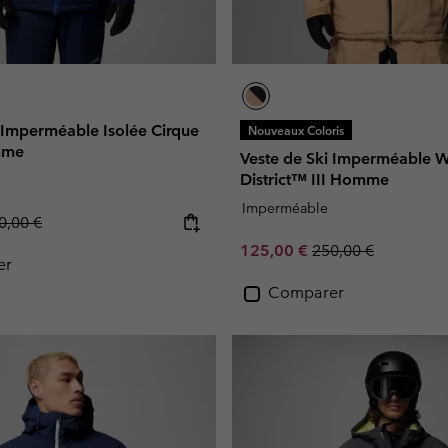
 Imperméable Isolée Cirque
Nouveaux Coloris
mme
Veste de Ski Imperméable W
District™ III Homme
Imperméable
gular price:
0,00 €
Sale price:
Regular price:
125,00 €
250,00 €
er
Comparer