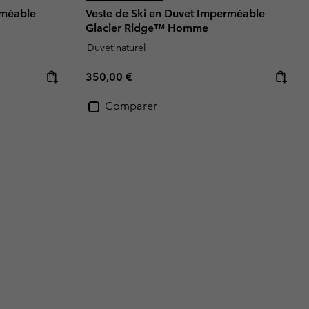
rméable
Veste de Ski en Duvet Imperméable
Glacier Ridge™ Homme
Duvet naturel
Regular price:
350,00 €
Comparer