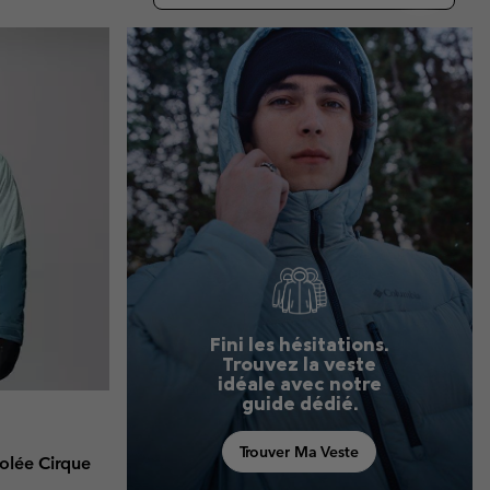
ours de cou
ours de cou
Guide Des Articles Imperméables
Guide Des Articles Imperméables
i & d'hiver
i & d'Hiver
 grandes tailles
articles femme
articles homme
Fini les hésitations.
Trouvez la veste
idéale avec notre
guide dédié.
Trouver Ma Veste
olée Cirque