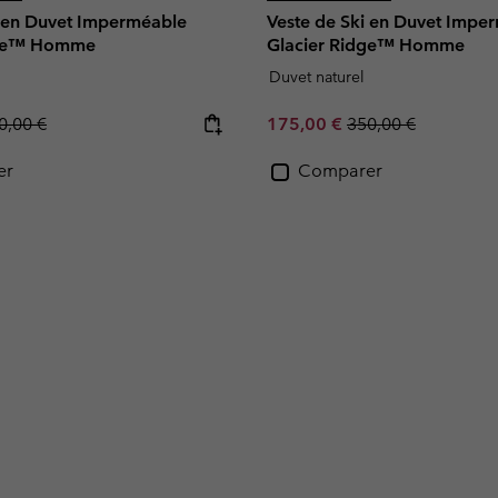
i en Duvet Imperméable
Veste de Ski en Duvet Impe
dge™ Homme
Glacier Ridge™ Homme
Duvet naturel
gular price:
Sale price:
Regular price:
0,00 €
175,00 €
350,00 €
er
Comparer