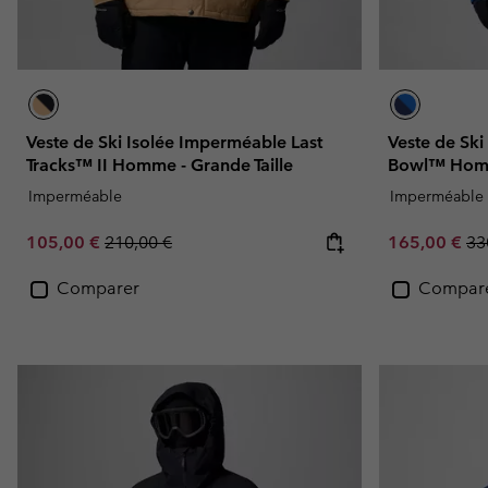
Veste de Ski Isolée Imperméable Last
Veste de Ski
Tracks™ II Homme - Grande Taille
Bowl™ Ho
Imperméable
Imperméable
Sale price:
Regular price:
Sale price:
Re
105,00 €
210,00 €
165,00 €
33
Comparer
Compar