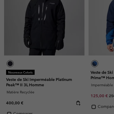
Veste de Sk
Nouveaux Coloris
Prime™ Ho
Veste de Ski Imperméable Platinum
Peak™ II 3L Homme
Imperméable
Matière Recyclée
Sale price:
Re
125,00 €
25
Regular price:
400,00 €
Compar
Comparer