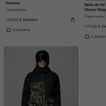
Homme
Veste de Sk
Glacier Ri
Imperméable
Duvet naturel
Sale price:
Regular price:
150,00 €
300,00 €
Sale price:
Re
175,00 €
35
Comparer
Compar