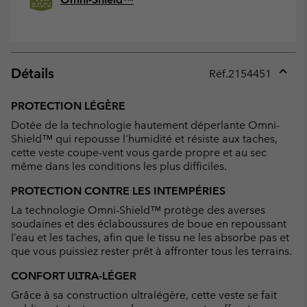
Détails
Réf.
2154451
Expan
or
PROTECTION LÉGÈRE
collap
Dotée de la technologie hautement déperlante Omni-
sectio
Shield™ qui repousse l'humidité et résiste aux taches,
cette veste coupe-vent vous garde propre et au sec
même dans les conditions les plus difficiles.
PROTECTION CONTRE LES INTEMPÉRIES
La technologie Omni-Shield™ protège des averses
soudaines et des éclaboussures de boue en repoussant
l’eau et les taches, afin que le tissu ne les absorbe pas et
que vous puissiez rester prêt à affronter tous les terrains.
CONFORT ULTRA-LÉGER
Grâce à sa construction ultralégère, cette veste se fait