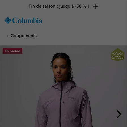
Fin de saison : jusqu'à -50 % !
SKIP
Columbia
TO
Sportswear
CONTENT
Coupe-Vents
SKIP
TO
MAIN
En promo
NAV
SKIP
TO
SEARCH