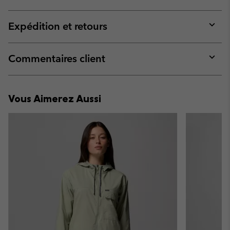
Expan
or
collap
Expédition et retours
sectio
Expan
or
collap
Commentaires client
sectio
Expan
or
collap
Vous Aimerez Aussi
sectio