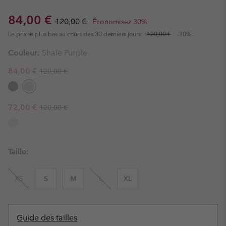
Sale price:
Regular price:
84,00 €
120,00 €
Économisez 30%
Le prix le plus bas au cours des 30 derniers jours:
120,00 €
-30%
Couleur:
Shale Purple
Regular price:
Sale price:
84,00 €
120,00 €
Regular price:
Sale price:
72,00 €
120,00 €
Taille:
XS
S
M
L
XL
Guide des tailles