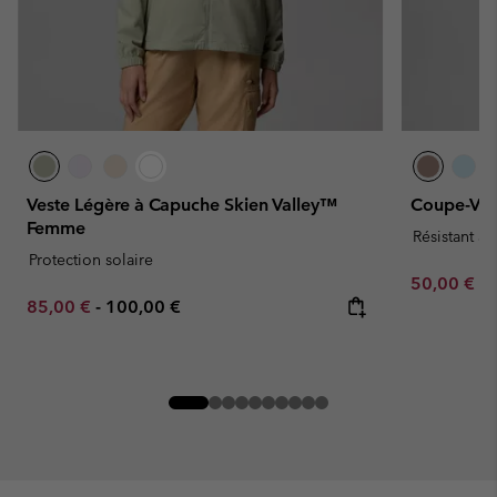
Veste Légère à Capuche Skien Valley™
Coupe-Ve
Femme
Résistant à 
Protection solaire
Minimum sa
50,00 €
-
Minimum sale price:
Maximum price:
85,00 €
-
100,00 €