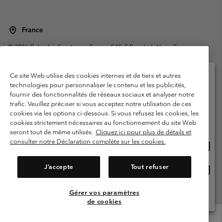
France
©
2026
Columbia Sportswear Europe SAS. 5 Rue de la Haye, Espace
Européen de l'entreprise 67300 Schiltigheim, France. Tous droits réservés.
Conditions d'utilisation
Conditions Générales de Vente
Ce site Web utilise des cookies internes et de tiers et autres
Garanties Légales
Politique de confidentialité
technologies pour personnaliser le contenu et les publicités,
fournir des fonctionnalités de réseaux sociaux et analyser notre
Veuillez sélectionner votre pays d’expédition et
Conditions d'utilisation - Membres
trafic. Veuillez préciser si vous acceptez notre utilisation de ces
votre langue
cookies via les options ci-dessous. Si vous refusez les cookies, les
Conditions D'utilisation - Contenu généré par l'utilisateur
Impressum
Achats en ligne disponibles
cookies strictement nécessaires au fonctionnement du site Web
Cookies
Public CBCR
seront tout de même utilisés.
Cliquez ici pour plus de détails et
consulter notre Déclaration complète sur les cookies.
Achat
United States
en
Service client: Lun - Sam de 9h à 13h et de 14h à 18h
(+)33159500000
ligne
J’accepte
Tout refuser
Achat
France
dispon
en
ligne
Gérer vos paramètres
Voir Tous Les Pays
dispon
de cookies