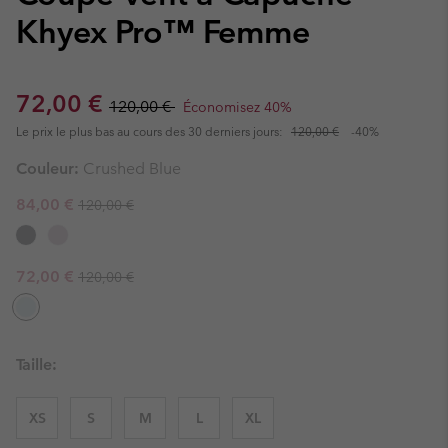
Khyex Pro™ Femme
Sale price:
Regular price:
72,00 €
120,00 €
Économisez 40%
Le prix le plus bas au cours des 30 derniers jours:
120,00 €
-40%
Couleur:
Crushed Blue
Regular price:
Sale price:
84,00 €
120,00 €
Regular price:
Sale price:
72,00 €
120,00 €
Taille:
XS
S
M
L
XL