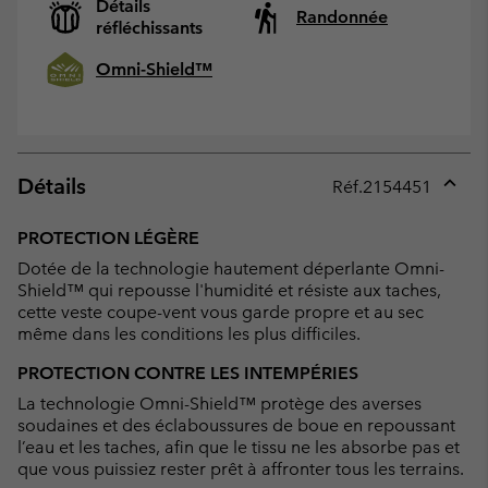
Détails
Randonnée
réfléchissants
Omni-Shield™
Détails
Réf.
2154451
Expan
or
PROTECTION LÉGÈRE
collap
Dotée de la technologie hautement déperlante Omni-
sectio
Shield™ qui repousse l'humidité et résiste aux taches,
cette veste coupe-vent vous garde propre et au sec
même dans les conditions les plus difficiles.
PROTECTION CONTRE LES INTEMPÉRIES
La technologie Omni-Shield™ protège des averses
soudaines et des éclaboussures de boue en repoussant
l’eau et les taches, afin que le tissu ne les absorbe pas et
que vous puissiez rester prêt à affronter tous les terrains.