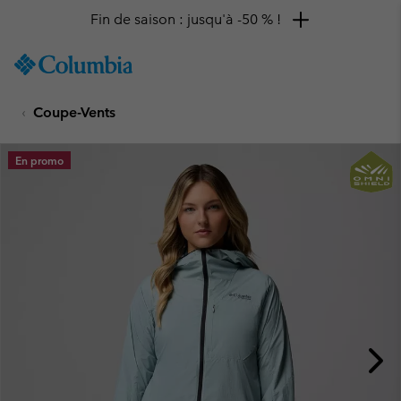
Fin de saison : jusqu'à -50 % !
SKIP
Columbia
TO
Sportswear
CONTENT
Coupe-Vents
SKIP
TO
MAIN
En promo
NAV
SKIP
TO
SEARCH