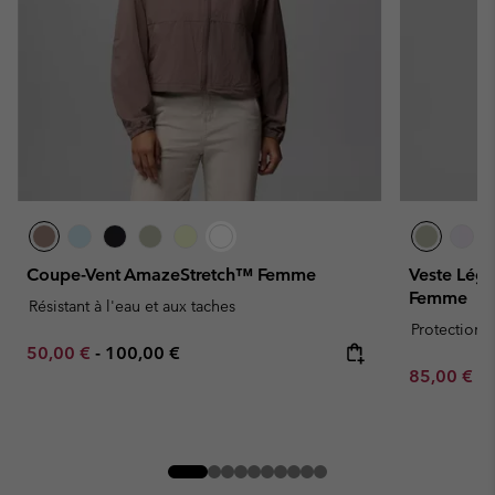
Coupe-Vent AmazeStretch™ Femme
Veste Légè
Femme
Résistant à l'eau et aux taches
Protection s
Minimum sale price:
Maximum price:
50,00 €
-
100,00 €
Minimum sa
85,00 €
-