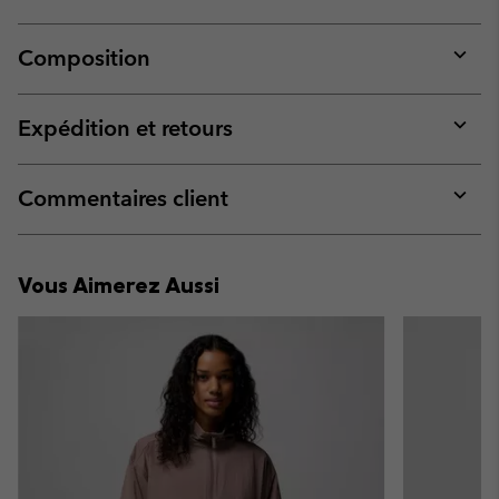
Composition
Expan
or
collap
Expédition et retours
sectio
Expan
or
collap
Commentaires client
sectio
Expan
or
collap
Vous Aimerez Aussi
sectio