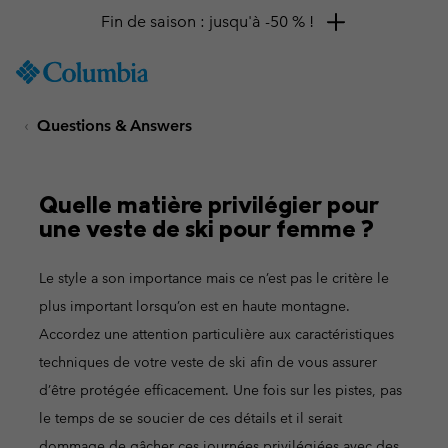
Fin de saison : jusqu'à -50 % !
SKIP
Columbia
TO
Sportswear
CONTENT
Questions & Answers
SKIP
TO
MAIN
NAV
Quelle matière privilégier pour
une veste de ski pour femme ?
SKIP
TO
SEARCH
Le style a son importance mais ce n’est pas le critère le
plus important lorsqu’on est en haute montagne.
Accordez une attention particulière aux caractéristiques
techniques de votre veste de ski afin de vous assurer
d’être protégée efficacement. Une fois sur les pistes, pas
le temps de se soucier de ces détails et il serait
dommage de gâcher ces journées privilégiées avec des