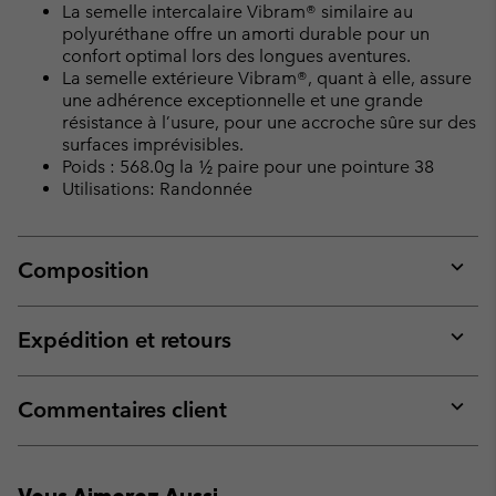
La semelle intercalaire Vibram® similaire au
polyuréthane offre un amorti durable pour un
confort optimal lors des longues aventures.
La semelle extérieure Vibram®, quant à elle, assure
une adhérence exceptionnelle et une grande
résistance à l’usure, pour une accroche sûre sur des
surfaces imprévisibles.
Poids : 568.0g la ½ paire pour une pointure 38
Utilisations: Randonnée
Composition
Expan
or
collap
Expédition et retours
sectio
Expan
or
collap
Commentaires client
sectio
Expan
or
collap
Vous Aimerez Aussi
sectio