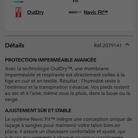
OutDry
Navic Fit™
Détails
Réf.
2079141
Expan
or
PROTECTION IMPERMÉABLE AVANCÉE
collap
Avec la technologie OutDry™, une membrane
sectio
imperméable et respirante est directement collée à la
tige en cuir et en textile. Résultat : l’humidité reste à
l’extérieur et la transpiration s’évacue. Vos pieds restent
au sec et à l’aise, même sous la pluie, dans la boue ou la
neige.
AJUSTEMENT SÛR ET STABLE
Le système Navic Fit™ intègre une conception unique de
laçage à sangles pour maintenir votre talon bien en
place. il assure un chaussant confortable et ajusté, qui
suit vos mouvements à chaque course ou randonnée.