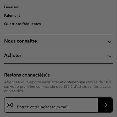
Livraison
Paiement
Questions fréquentes
Nous connaitre
Acheter
Restons connecté(e)s
Abonnez-vous à notre newsletter et obtenez une remise de 10 %
sur votre première commande dès 120 € d’achats sur les articles
non soldés.
Inscription
par
e-
S’abo
mail