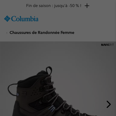
Fin de saison : jusqu'à -50 % !
SKIP
Columbia
TO
Sportswear
CONTENT
Chaussures de Randonnée Femme
SKIP
TO
MAIN
NAV
SKIP
TO
SEARCH