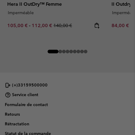
Hera II OutDry™ Femme
II Outdry
Imperméable
Imperméab
Minimum sale price:
Maximum sale price:
Regular price:
Minimum sa
105,00 €
-
112,00 €
140,00 €
84,00 €
-
(+)33159500000
Service client
Formulaire de contact
Retours
Rétractation
Statut de la commande