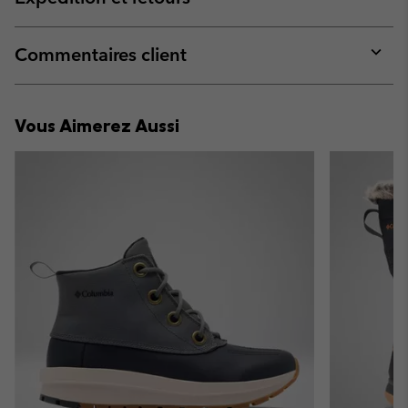
sectio
Expan
or
collap
Commentaires client
sectio
Expan
or
collap
Vous Aimerez Aussi
sectio