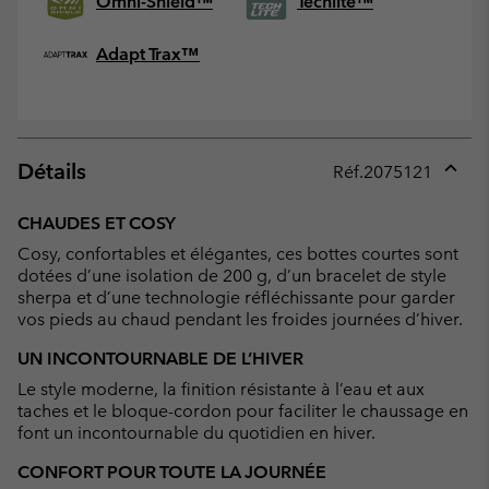
Omni-Shield™
Techlite™
Adapt Trax™
Détails
Réf.
2075121
Expan
or
CHAUDES ET COSY
collap
Cosy, confortables et élégantes, ces bottes courtes sont
sectio
dotées d’une isolation de 200 g, d’un bracelet de style
sherpa et d’une technologie réfléchissante pour garder
vos pieds au chaud pendant les froides journées d’hiver.
UN INCONTOURNABLE DE L’HIVER
Le style moderne, la finition résistante à l’eau et aux
taches et le bloque-cordon pour faciliter le chaussage en
font un incontournable du quotidien en hiver.
CONFORT POUR TOUTE LA JOURNÉE