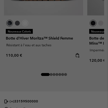
Nouveaux Coloris
Nouveaux Co
Botte d’Hiver Moritza™ Shield Femme
Botte de 
Minx™ IV
Résistant à l'eau et aux taches
Imperméab
Regular price:
110,00 €
Regular pr
120,00 €
(+)33159500000