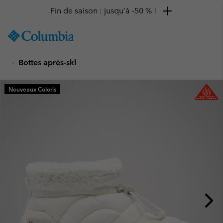
Fin de saison : jusqu'à -50 % !
SKIP
Columbia
TO
Sportswear
CONTENT
Bottes après-ski
SKIP
TO
MAIN
Nouveaux Coloris
NAV
SKIP
TO
SEARCH