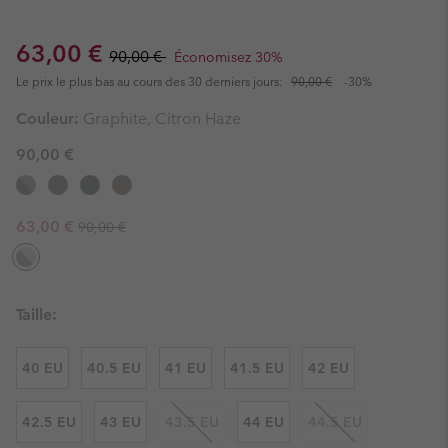
Sale price:
Regular price:
63,00 €
90,00 €
Économisez 30%
Le prix le plus bas au cours des 30 derniers jours:
90,00 €
-30%
Couleur:
Graphite, Citron Haze
90,00 €
Regular price:
Sale price:
63,00 €
90,00 €
Taille:
40 EU
40.5 EU
41 EU
41.5 EU
42 EU
42.5 EU
43 EU
43.5 EU
44 EU
44.5 EU