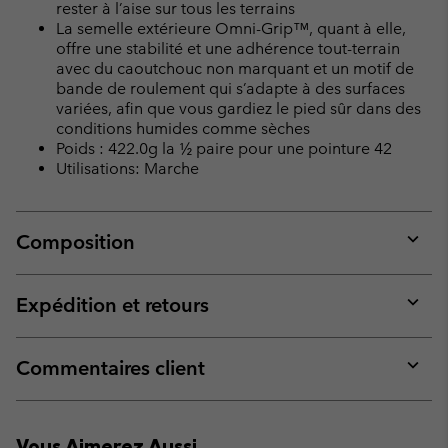
rester à l’aise sur tous les terrains
La semelle extérieure Omni-Grip™, quant à elle,
offre une stabilité et une adhérence tout-terrain
avec du caoutchouc non marquant et un motif de
bande de roulement qui s’adapte à des surfaces
variées, afin que vous gardiez le pied sûr dans des
conditions humides comme sèches
Poids : 422.0g la ½ paire pour une pointure 42
Utilisations: Marche
Composition
Expan
or
collap
Expédition et retours
sectio
Expan
or
collap
Commentaires client
sectio
Expan
or
collap
Vous Aimerez Aussi
sectio