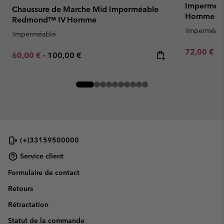
Imperméab
Chaussure de Marche Mid Imperméable
Homme
Redmond™ IV Homme
Imperméab
Imperméable
Minimum sa
72,00 €
-
Minimum sale price:
Maximum price:
60,00 €
-
100,00 €
(+)33159500000
Service client
Formulaire de contact
Retours
Rétractation
Statut de la commande