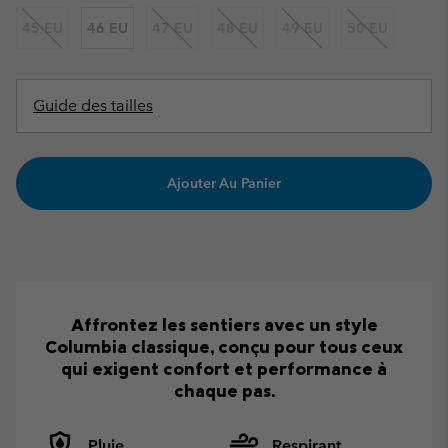
45 EU
46 EU
47 EU
48 EU
49 EU
50 EU
Guide des tailles
Ajouter Au Panier
Affrontez les sentiers avec un style
Columbia classique, conçu pour tous ceux
qui exigent confort et performance à
chaque pas.
Pluie
Respirant