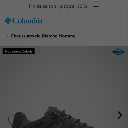
Fin de saison : jusqu'à -50 % !
SKIP
Columbia
TO
Sportswear
CONTENT
Chaussures de Marche Homme
SKIP
TO
MAIN
Nouveaux Coloris
NAV
SKIP
TO
SEARCH