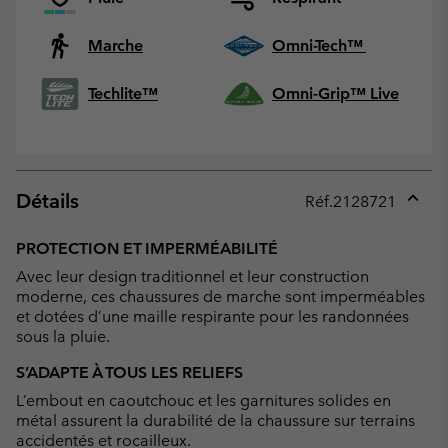
Marche
Omni-Tech™
Techlite™
Omni-Grip™ Live
Détails
Réf.
2128721
Expan
or
PROTECTION ET IMPERMÉABILITÉ
collap
Avec leur design traditionnel et leur construction
sectio
moderne, ces chaussures de marche sont imperméables
et dotées d’une maille respirante pour les randonnées
sous la pluie.
S’ADAPTE À TOUS LES RELIEFS
L’embout en caoutchouc et les garnitures solides en
métal assurent la durabilité de la chaussure sur terrains
accidentés et rocailleux.