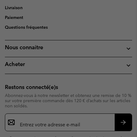
Livraison
Paiement
Questions fréquentes
Nous connaitre
Acheter
Restons connecté(e)s
Abonnez-vous à notre newsletter et obtenez une remise de 10 %
sur votre première commande dès 120 € d’achats sur les articles
non soldés.
Inscription
par
e-
S’abo
mail